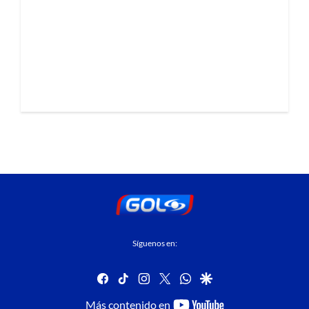
Síguenos en:
facebook
tiktok
instagram
twitter
whatsapp
google
youtube-
Más contenido en