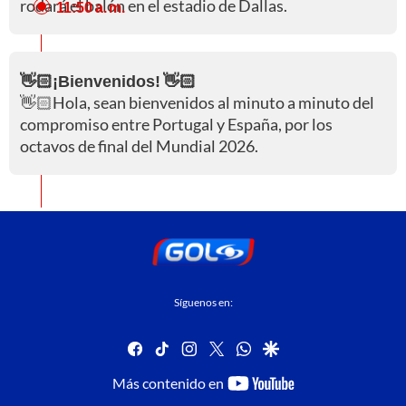
rodará el balón en el estadio de Dallas.
11:50 a. m.
👋🏻¡Bienvenidos! 👋🏻
👋🏻Hola, sean bienvenidos al minuto a minuto del
compromiso entre Portugal y España, por los
octavos de final del Mundial 2026.
Síguenos en:
facebook
tiktok
instagram
twitter
whatsapp
google
youtube-
Más contenido en
footer