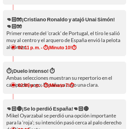
👊🏻🧤¡Cristiano Ronaldo y atajó Unai Simón!
👊🏻🧤
Primer remate del 'crack' de Portugal, el tiro le salió
muy al centro y el arquero de España envió la pelota
al córner.
02:11 p. m.
- ⏱️¡Minuto 10!⏱️
⏱️¡Duelo intenso! ⏱️
Ambas selecciones muestran su repertorio en el
campo de juego; España ya tuvo una clara.
02:09 p. m.
- ⏱️¡Minuto 7!⏱️
👊🏻🔴¡Se lo perdió España!👊🏻🔴
Mikel Oyarzabal se perdió una opción importante
para la 'roja'; su intención pasó cerca al palo derecho