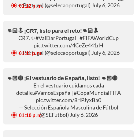
— Portugal (@selecaoportugal)
July 6, 2026
01:12 p. m.
👊🏻🔝 ¡CR7, listo para el reto!👊🏻🔝
CR7. ✨
#VaiDarPortugal
|
#FIFAWorldCup
pic.twitter.com/4CeZe441rH
— Portugal (@selecaoportugal)
July 6, 2026
01:11 p. m.
👊🏻🔴 ¡El vestuario de España, listo! 👊🏻🔴
En el vestuario cuidamos cada
detalle.
#VamosEspaña
|
#CopaMundialFIFA
pic.twitter.com/8rlPJyxBa0
— Selección Española Masculina de Fútbol
(@SEFutbol)
July 6, 2026
01:10 p. m.