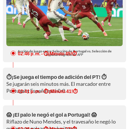
Acción de juego entre Selección de Portugal vs. Selección de
02:46 p. m.
- ⏱️¡Minuto 45!⏱️
España
Fotografía de: AFP
⏱️¡Se juega el tiempo de adición del PT! ⏱️
Se jugarán seis minutos más. El marcador entre
Portugal y España está 0-0.
02:41 p. m.
- ⏱️ ¡Minuto 41!⏱️
😱 ¡El palo le negó el gol a Portugal! 😱
Riflazo de Nuno Mendes, y el travesaño le negó lo
que era un golazo a los lusitanos.
02:38 p. m.
- ⏱️¡Minuto 37!⏱️