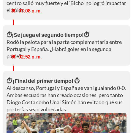
centro salió muy fuerte y el 'Bicho' no logró impactar
el balón.
03:08 p. m.
⏱️¡Se juega el segundo tiempo!⏱️
Rodó la pelota para la parte complementaria entre
Portugal y España. ¿Habrá goles en la segunda
parte?
02:52 p. m.
⏱️ ¡Final del primer tiempo! ⏱️
Al descanso, Portugal y España se van igualando 0-0.
Ambas escuadras han creado ocasiones, pero tanto
Diogo Costa como Unai Simón han evitado que sus
porterías sean vulneradas.