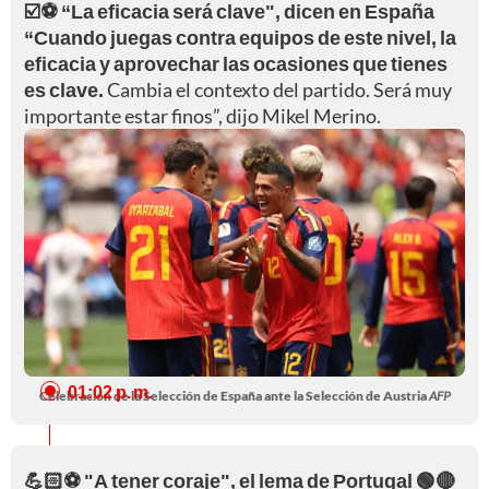
☑️⚽ “La eficacia será clave", dicen en España
“Cuando juegas contra equipos de este nivel, la
eficacia y aprovechar las ocasiones que tienes
es clave.
Cambia el contexto del partido. Será muy
importante estar finos”, dijo Mikel Merino.
01:02 p. m.
Celebración de la Selección de España ante la Selección de Austria
AFP
💪🏻⚽ "A tener coraje", el lema de Portugal 🟢🔴