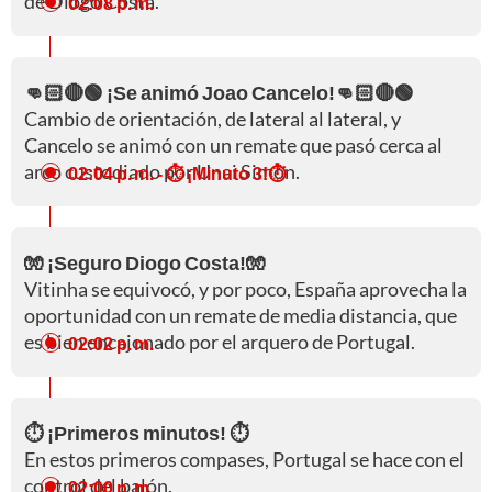
de Diogo Costa.
02:08 p. m.
👊🏻🔴🟢 ¡Se animó Joao Cancelo!👊🏻🔴🟢
Cambio de orientación, de lateral al lateral, y
Cancelo se animó con un remate que pasó cerca al
arco custodiado por Unai Simón.
02:04 p. m.
- ⏱️ ¡Minuto 3!⏱️
🧤 ¡Seguro Diogo Costa!🧤
Vitinha se equivocó, y por poco, España aprovecha la
oportunidad con un remate de media distancia, que
es bien encajonado por el arquero de Portugal.
02:02 p. m.
⏱️ ¡Primeros minutos! ⏱️
En estos primeros compases, Portugal se hace con el
control del balón.
02:00 p. m.