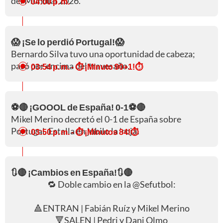
del Mundial 2026.
04:00 p. m.
😱 ¡Se lo perdió Portugal!😱
Bernardo Silva tuvo una oportunidad de cabeza;
pasó por encima del travesaño.
03:54 p. m.
- ⏱️ ¡Minuto 90+1!⏱️
⚽🔴 ¡GOOOL de España! 0-1⚽🔴
Mikel Merino decretó el 0-1 de España sobre
Portugal. Estalla en júbilo la 'roja'.
03:50 p. m.
- ⏱️ ¡Minutos 84!⏱️
🔃🔴 ¡Cambios en España!🔃🔴
🔁 Doble cambio en la
@Sefutbol
:
🔺ENTRAN | Fabián Ruíz y Mikel Merino
🔻SALEN | Pedri y Dani Olmo