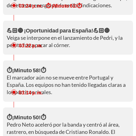
de retomar energías y de recibir indicaciones.
03:24 p. m.
- ⏱️ ¡Minuto 61!⏱️
💪🏻🔴 ¡Oportunidad para España!💪🏻🔴
Veiga se interpone en el lanzamiento de Pedri, y la
pelota fue a parar al córner.
03:22 p. m.
⏱️¡Minuto 58!⏱️
El marcador aún no se mueve entre Portugal y
España. Los equipos no han tenido llegadas claras a
los pórticos rivales.
03:14 p. m.
⏱️¡Minuto 50!⏱️
Pedro Neto aceleró por la banda y centró al área,
rastrero, en búsqueda de Cristiano Ronaldo. El