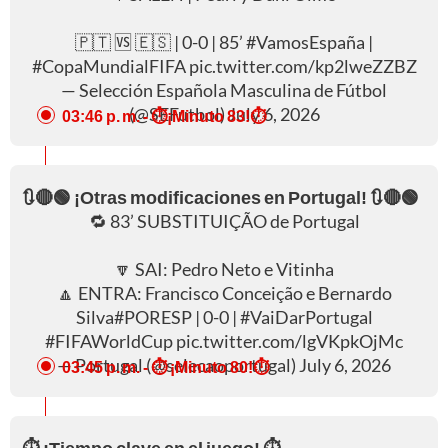
🇵🇹 🆚 🇪🇸 | 0-0 | 85’
#VamosEspaña
|
#CopaMundialFIFA
pic.twitter.com/kp2lweZZBZ
— Selección Española Masculina de Fútbol
(@SEFutbol)
July 6, 2026
03:46 p. m.
- ⏱️¡Minuto 83!⏱️
🔃🔴🟢 ¡Otras modificaciones en Portugal! 🔃🔴🟢
🔁 83’ SUBSTITUIÇÃO de Portugal
🔽 SAI: Pedro Neto e Vitinha
🔼 ENTRA: Francisco Conceição e Bernardo
Silva
#PORESP
| 0-0 |
#VaiDarPortugal
#FIFAWorldCup
pic.twitter.com/lgVKpkOjMc
— Portugal (@selecaoportugal)
July 6, 2026
03:45 p. m.
- ⏱️ ¡Minuto 80!⏱️