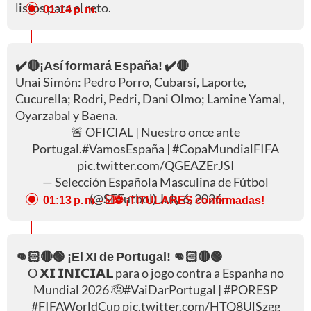
listos para el reto.
01:14 p. m.
✔️🔴¡Así formará España! ✔️🔴
Unai Simón: Pedro Porro, Cubarsí, Laporte,
Cucurella; Rodri, Pedri, Dani Olmo; Lamine Yamal,
Oyarzabal y Baena.
🚨 OFICIAL | Nuestro once ante
Portugal.
#VamosEspaña
|
#CopaMundialFIFA
pic.twitter.com/QGEAZErJSI
— Selección Española Masculina de Fútbol
(@SEFutbol)
July 6, 2026
01:13 p. m.
- ☑️⚽ ¡TITULARES confirmadas!
👊🏻🔴🟢 ¡El XI de Portugal! 👊🏻🔴🟢
O 𝗫𝗜 𝗜𝗡𝗜𝗖𝗜𝗔𝗟 para o jogo contra a Espanha no
Mundial 2026 🫡
#VaiDarPortugal
|
#PORESP
#FIFAWorldCup
pic.twitter.com/HTQ8UlSzgg