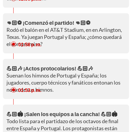
👊🏻⚽ ¡Comenzó el partido! 👊🏻⚽
Rodó el balón en el AT&T Stadium, en en Arlington,
Texas. Ya juegan Portugal y España; ¿cómo quedará
el compromiso?
01:56 p. m.
💪🏻🎶 ¡Actos protocolarios! 💪🏻🎶
Suenan los himnos de Portugal y España; los
jugadores, cuerpo técnicos y fanáticos entonan los
notas de sus himnos.
01:53 p. m.
💪🏻🏟️ ¡Salen los equipos a la cancha! 💪🏻🏟️
Todo lista para el partidazo de los octavos de final
entre España y Portugal. Los protagonistas están