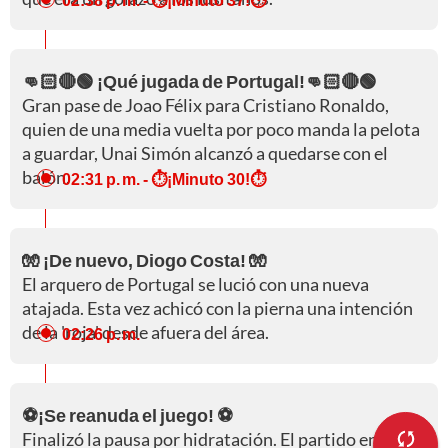
👊🏻🔴🟢 ¡Qué jugada de Portugal!👊🏻🔴🟢
Gran pase de Joao Félix para Cristiano Ronaldo,
quien de una media vuelta por poco manda la pelota
a guardar, Unai Simón alcanzó a quedarse con el
balón.
02:31 p. m.
- ⏱️¡Minuto 30!⏱️
🧤 ¡De nuevo, Diogo Costa! 🧤
El arquero de Portugal se lució con una nueva
atajada. Esta vez achicó con la pierna una intención
de la 'roja' desde afuera del área.
02:26 p. m.
⚽¡Se reanuda el juego! ⚽
Finalizó la pausa por hidratación. El partido entre