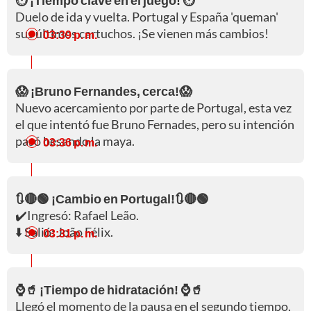
⏱️ ¡Tiempo clave en el juego! ⏱️
Duelo de ida y vuelta. Portugal y España 'queman'
sus últimos cartuchos. ¡Se vienen más cambios!
03:39 p. m.
😱 ¡Bruno Fernandes, cerca!😱
Nuevo acercamiento por parte de Portugal, esta vez
el que intentó fue Bruno Fernades, pero su intención
pasó besando la maya.
03:36 p. m.
🔃🔴🟢 ¡Cambio en Portugal!🔃🔴🟢
✔️Ingresó: Rafael Leão.
⬇️ Salió: João Félix.
03:31 p. m.
⌚🥤 ¡Tiempo de hidratación! ⌚🥤
Llegó el momento de la pausa en el segundo tiempo,