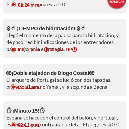
REFRESCAR
Portugal y España está 0-0.
02:24 p. m.
⌚🥤 ¡TIEMPO de hidratación! ⌚🥤
Llegó el momento de la pausa para la hidratación, y
de paso, recibir indicaciones de los entrenadores
para mejorar la estrategia.
02:17 p. m.
- ⏱️¡Minuto 16!⏱️
🧤¡Doble atajadón de Diogo Costa!🧤
El arquero de Portugal se lució con dos tapadas,
primero a Lamine Yamal, y la segunda a Baena.
02:15 p. m.
⏱️ ¡Minuto 15!⏱️
España se hace con el control del balón, y Portugal,
espera para un contraataque letal. El juego está 0-0.
02:12 p. m.