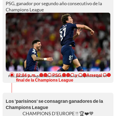
PSG, ganador por segundo año consecutivo de la
Champions League
02:04 p. m.
- 🔵🔴⚪ PSG 🔵🔴⚪ y ⚪🔴Arsenal ⚪🔴
PSG, ganador por segundo año consecutivo de la Champions League
AFP
final de la Champions League
Los 'parisinos' se consagran ganadores de la
Champions League
CHAMPIONS D’EUROPE !! 🏆❤️💙