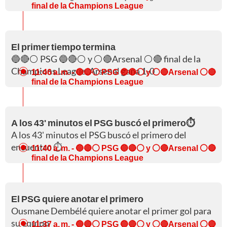
final de la Champions League
El primer tiempo termina
🔵🔴⚪ PSG 🔵🔴⚪ y ⚪🔴Arsenal ⚪🔴 final de la
Champions League. Arsenal gana 1-0
11:46 a. m.
- 🔵🔴⚪ PSG 🔵🔴⚪ y ⚪🔴Arsenal ⚪🔴
final de la Champions League
A los 43' minutos el PSG buscó el primero⏱️
A los 43' minutos el PSG buscó el primero del
encuentro ⏱️
11:40 a. m.
- 🔵🔴⚪ PSG 🔵🔴⚪ y ⚪🔴Arsenal ⚪🔴
final de la Champions League
El PSG quiere anotar el primero
Ousmane Dembélé quiere anotar el primer gol para
su equipo
11:37 a. m.
- 🔵🔴⚪ PSG 🔵🔴⚪ y ⚪🔴Arsenal ⚪🔴