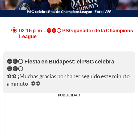
PSG celebra final de Champions League - Foto:
AFP
02:16 p. m.
- 🔵🔴⚪ PSG ganador de la Champions
League
🔵🔴⚪ Fiesta en Budapest: el PSG celebra
🔵🔴⚪
⚽⚽ ¡Muchas gracias por haber seguido este minuto
a minuto! ⚽⚽
PUBLICIDAD