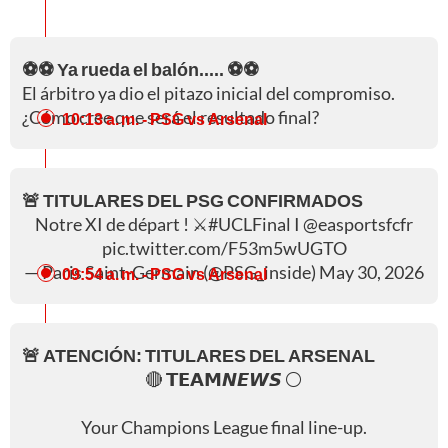
⚽⚽ Ya rueda el balón..... ⚽⚽
El árbitro ya dio el pitazo inicial del compromiso.
¿Cómo cree que será el resultado final?
10:13 a. m.
- PSG vs Arsenal
🚨 TITULARES DEL PSG CONFIRMADOS
Notre XI de départ ! ⚔️
#UCLFinal
I
@easportsfcfr
pic.twitter.com/F53m5wUGTO
— Paris Saint-Germain (@PSG_inside)
May 30, 2026
09:54 a. m.
- PSG vs Arsenal
🚨 ATENCIÓN: TITULARES DEL ARSENAL
🔴 𝗧𝗘𝗔𝗠𝙉𝙀𝙒𝙎 ⚪️
Your Champions League final line-up.