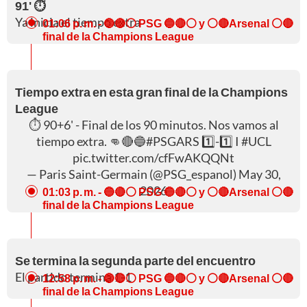
91' ⏱️
Ya inicia el tiempo extra
01:06 p. m.
- 🔵🔴⚪ PSG 🔵🔴⚪ y ⚪🔴Arsenal ⚪🔴
final de la Champions League
Tiempo extra en esta gran final de la Champions
League
⏱️ 90+6' - Final de los 90 minutos. Nos vamos al
tiempo extra. 👊🔴🔵
#PSGARS
1️⃣-1️⃣ I
#UCL
pic.twitter.com/cfFwAKQQNt
— Paris Saint-Germain (@PSG_espanol)
May 30,
2026
01:03 p. m.
- 🔵🔴⚪ PSG 🔵🔴⚪ y ⚪🔴Arsenal ⚪🔴
final de la Champions League
Se termina la segunda parte del encuentro
El partido termina 1-1
12:58 p. m.
- 🔵🔴⚪ PSG 🔵🔴⚪ y ⚪🔴Arsenal ⚪🔴
final de la Champions League