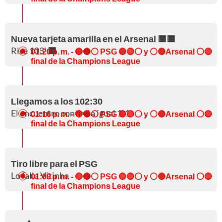
Nueva tarjeta amarilla en el Arsenal 🟨🟨
Rice 103'
🟨
01:20 p. m.
- 🔵🔴⚪ PSG 🔵🔴⚪ y ⚪🔴Arsenal ⚪🔴
final de la Champions League
Llegamos a los 102:30
El encuentro continúa igual 1-1
01:16 p. m.
- 🔵🔴⚪ PSG 🔵🔴⚪ y ⚪🔴Arsenal ⚪🔴
final de la Champions League
Tiro libre para el PSG
Lo falla Vitinha
01:09 p. m.
- 🔵🔴⚪ PSG 🔵🔴⚪ y ⚪🔴Arsenal ⚪🔴
final de la Champions League