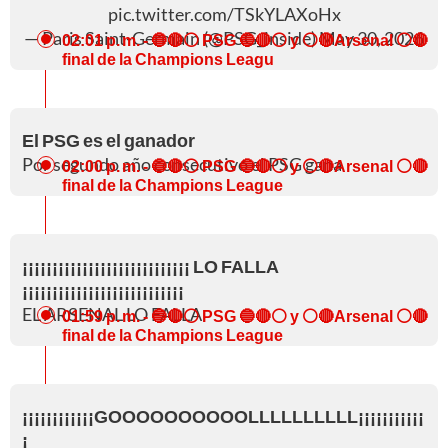
pic.twitter.com/TSkYLAXoHx
— Paris Saint-Germain (@PSG_inside)
May 30, 2026
02:01 p. m.
- 🔵🔴⚪ PSG 🔵🔴⚪ y ⚪🔴Arsenal ⚪🔴
final de la Champions Leagu
El PSG es el ganador
Por segundo año consecutivo el PSG gana
02:00 p. m.
- 🔵🔴⚪ PSG 🔵🔴⚪ y ⚪🔴Arsenal ⚪🔴
final de la Champions League
¡¡¡¡¡¡¡¡¡¡¡¡¡¡¡¡¡¡¡¡¡¡¡¡¡¡¡¡ LO FALLA
¡¡¡¡¡¡¡¡¡¡¡¡¡¡¡¡¡¡¡¡¡¡¡¡¡¡¡
EL ARSENAL LO FALLA
01:59 p. m.
- 🔵🔴⚪ PSG 🔵🔴⚪ y ⚪🔴Arsenal ⚪🔴
final de la Champions League
¡¡¡¡¡¡¡¡¡¡¡¡GOOOOOOOOOOLLLLLLLLLL¡¡¡¡¡¡¡¡¡¡¡
¡