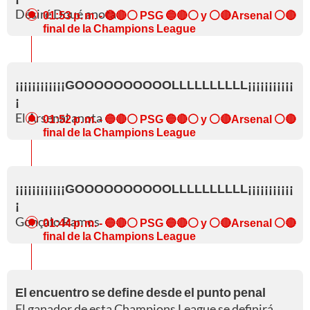
Désiré Doué anota
01:53 p. m.
- 🔵🔴⚪ PSG 🔵🔴⚪ y ⚪🔴Arsenal ⚪🔴
final de la Champions League
¡¡¡¡¡¡¡¡¡¡¡¡GOOOOOOOOOOLLLLLLLLLL¡¡¡¡¡¡¡¡¡¡¡
¡
El Arsenal anota
01:52 p. m.
- 🔵🔴⚪ PSG 🔵🔴⚪ y ⚪🔴Arsenal ⚪🔴
final de la Champions League
¡¡¡¡¡¡¡¡¡¡¡¡GOOOOOOOOOOLLLLLLLLLL¡¡¡¡¡¡¡¡¡¡¡
¡
Gonçalo Ramos
01:44 p. m.
- 🔵🔴⚪ PSG 🔵🔴⚪ y ⚪🔴Arsenal ⚪🔴
final de la Champions League
El encuentro se define desde el punto penal
El ganador de esta Champions League se definirá