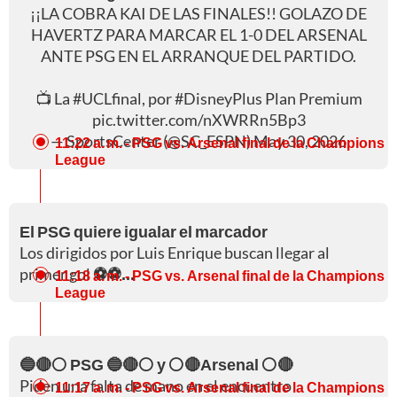
¡¡LA COBRA KAI DE LAS FINALES!! GOLAZO DE
HAVERTZ PARA MARCAR EL 1-0 DEL ARSENAL
ANTE PSG EN EL ARRANQUE DEL PARTIDO.
📺 La
#UCLfinal
, por
#DisneyPlus
Plan Premium
pic.twitter.com/nXWRRn5Bp3
— SportsCenter (@SC_ESPN)
May 30, 2026
11:22 a. m.
- PSG vs. Arsenal final de la Champions
League
El PSG quiere igualar el marcador
Los dirigidos por Luis Enrique buscan llegar al
primer gol
⚽⚽...
11:18 a. m.
- PSG vs. Arsenal final de la Champions
League
🔵🔴⚪ PSG 🔵🔴⚪ y ⚪🔴Arsenal ⚪🔴
Piden una falta de mano en el encuentro
11:17 a. m.
- PSG vs. Arsenal final de la Champions