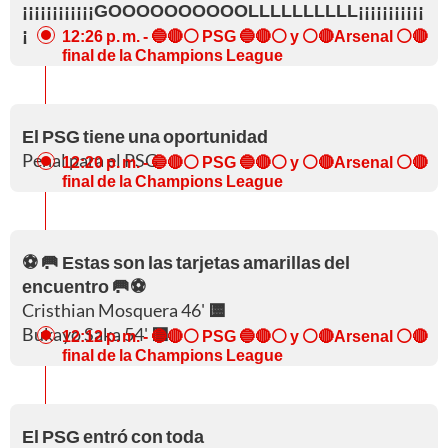
¡¡¡¡¡¡¡¡¡¡¡¡GOOOOOOOOOOLLLLLLLLLL¡¡¡¡¡¡¡¡¡¡¡
¡
12:26 p. m.
- 🔵🔴⚪ PSG 🔵🔴⚪ y ⚪🔴Arsenal ⚪🔴
final de la Champions League
El PSG tiene una oportunidad
Penal para el PSG
12:20 p. m.
- 🔵🔴⚪ PSG 🔵🔴⚪ y ⚪🔴Arsenal ⚪🔴
final de la Champions League
⚽ 🥅 Estas son las tarjetas amarillas del
encuentro 🥅⚽
Cristhian Mosquera 46'
🟨
Bukayo Saka 54'
🟨
12:12 p. m.
- 🔵🔴⚪ PSG 🔵🔴⚪ y ⚪🔴Arsenal ⚪🔴
final de la Champions League
El PSG entró con toda