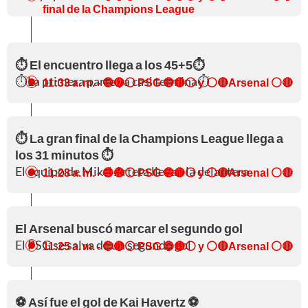
final de la Champions League
⏱️ El encuentro llega a los 45+5⏱️
⏱️La primera parte ya casi termina⏱️
11:33 a. m.
- 🔵🔴⚪ PSG 🔵🔴⚪ y ⚪🔴Arsenal ⚪🔴
⏱️ La gran final de la Champions League llega a
los 31 minutos ⏱️
El equipo de Mikel Arteta llevan la delantera
11:28 a. m.
- 🔵🔴⚪ PSG 🔵🔴⚪ y ⚪🔴Arsenal ⚪🔴
El Arsenal buscó marcar el segundo gol
El PSG se salva de un segundo gol
11:25 a. m.
- 🔵🔴⚪ PSG 🔵🔴⚪ y ⚪🔴Arsenal ⚪🔴
⚽ Así fue el gol de Kai Havertz ⚽