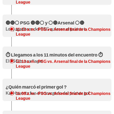
League
🔵🔴⚪ PSG 🔵🔴⚪ y ⚪🔴Arsenal ⚪🔴
Los jugadores del PSG quieren el primero
11:13 a. m.
- PSG vs. Arsenal final de la Champions
League
⏱️ Llegamos a los 11 minutos del encuentro ⏱️
El PSG busca llegar
11:10 a. m.
- PSG vs. Arsenal final de la Champions
League
¿Quién marcó el primer gol ?
Kai Havertz fue el encargado del primer gol
11:08 a. m.
- PSG vs. Arsenal final de la Champions
League