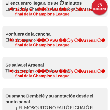
El encuentro llega a los 84'⏱️ minutos
La final de la Champions League se encuentra 1-1
12:43 p. m.
- 🔵🔴⚪ PSG 🔵🔴⚪ y ⚪🔴Arsenal ⚪🔴
REFRESCAR
final de la Champions League
Por fuera de la cancha
El balón pasa de largo
12:42 p. m.
- 🔵🔴⚪ PSG 🔵🔴⚪ y ⚪🔴Arsenal ⚪🔴
final de la Champions League
Se salva el Arsenal
Tiro de esquina para los 'parisinos'
12:34 p. m.
- 🔵🔴⚪ PSG 🔵🔴⚪ y ⚪🔴Arsenal ⚪🔴
final de la Champions League
Ousmane Dembélé y su anotación desde el
punto penal
¡¡EL MOSQUITO NO FALLÓ E IGUALÓ EL