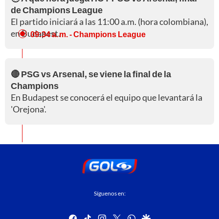
de Champions League
El partido iniciará a las 11:00 a.m. (hora colombiana),
en Budapest.
09:34 a. m.
- Champions League
🔴 PSG vs Arsenal, se viene la final de la
Champions
En Budapest se conocerá el equipo que levantará la
'Orejona'.
Síguenos en:
facebook
tiktok
instagram
twitter
whatsapp
google