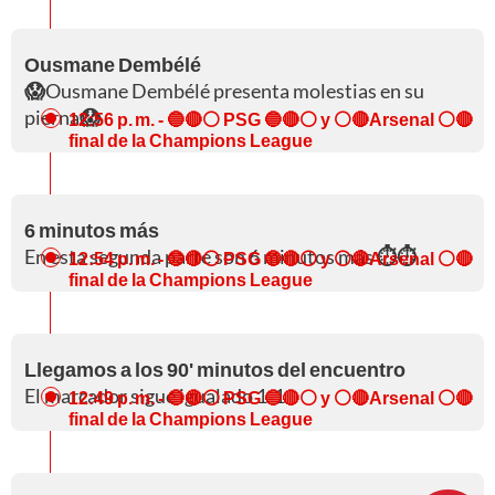
Ousmane Dembélé
😱
Ousmane Dembélé presenta molestias en su
pierna
😱
12:56 p. m.
- 🔵🔴⚪ PSG 🔵🔴⚪ y ⚪🔴Arsenal ⚪🔴
final de la Champions League
6 minutos más
En esta segunda parte son 6 minutos más
⏱️⏱️
12:54 p. m.
- 🔵🔴⚪ PSG 🔵🔴⚪ y ⚪🔴Arsenal ⚪🔴
final de la Champions League
Llegamos a los 90' minutos del encuentro
El marcador sigue igualado 1-1
12:49 p. m.
- 🔵🔴⚪ PSG 🔵🔴⚪ y ⚪🔴Arsenal ⚪🔴
final de la Champions League