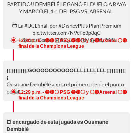
PARTIDO!! DEMBÉLÉ LE GANÓ EL DUELO A RAYA
Y MARCÓ EL 1-1 DEL PSG VS. ARSENAL.
📺 La
#UCLfinal
, por
#DisneyPlus
Plan Premium
pic.twitter.com/N9cPe3p8qC
— SportsCenter (@SC_ESPN)
May 30, 2026
12:30 p. m.
- 🔵🔴⚪ PSG 🔵🔴⚪ y ⚪🔴Arsenal ⚪🔴
final de la Champions League
¡¡¡¡¡¡¡¡¡¡¡¡GOOOOOOOOOOLLLLLLLLLL¡¡¡¡¡¡¡¡¡¡¡
¡
Ousmane Dembélé anota el primero desde el punto
penal
12:29 p. m.
- 🔵🔴⚪ PSG 🔵🔴⚪ y ⚪🔴Arsenal ⚪🔴
final de la Champions League
El encargado de esta jugada es Ousmane
Dembélé