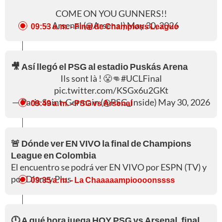
COME ON YOU GUNNERS!!
— Arsenal (@Arsenal)
May 30, 2026
09:53 a. m.
- Final de Champions League
🎥 Así llegó el PSG al estadio Puskás Arena
Ils sont là ! 😤👊
#UCLFinal
pic.twitter.com/KSGx6u2GKt
— Paris Saint-Germain (@PSG_inside)
May 30, 2026
09:49 a. m.
- PSG vs Arsenal
🚨 Dónde ver EN VIVO la final de Champions
League en Colombia
El encuentro se podrá ver EN VIVO por ESPN (TV) y
por Disney Plus
09:35 a. m.
- La Chaaaaampioooonssss
🕛 A qué hora juega HOY PSG vs Arsenal, final