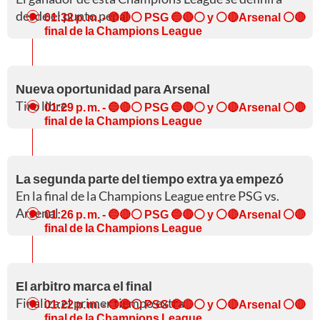
desde el punto penal
01:32 p. m.
- 🔵🔴⚪ PSG 🔵🔴⚪ y ⚪🔴Arsenal ⚪🔴
final de la Champions League
Nueva oportunidad para Arsenal
Tiro libre
01:29 p. m.
- 🔵🔴⚪ PSG 🔵🔴⚪ y ⚪🔴Arsenal ⚪🔴
final de la Champions League
La segunda parte del tiempo extra ya empezó
En la final de la Champions League entre PSG vs.
Arsenal
01:26 p. m.
- 🔵🔴⚪ PSG 🔵🔴⚪ y ⚪🔴Arsenal ⚪🔴
final de la Champions League
El arbitro marca el final
Finaliza el primer tiempo extra
01:22 p. m.
- 🔵🔴⚪ PSG 🔵🔴⚪ y ⚪🔴Arsenal ⚪🔴
final de la Champions League