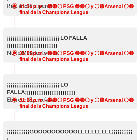
Rice anota el penalti
01:56 p. m.
- 🔵🔴⚪ PSG 🔵🔴⚪ y ⚪🔴Arsenal ⚪🔴
final de la Champions League
¡¡¡¡¡¡¡¡¡¡¡¡¡¡¡¡¡¡¡¡¡¡¡¡¡¡¡¡ LO FALLA
¡¡¡¡¡¡¡¡¡¡¡¡¡¡¡¡¡¡¡¡¡¡¡¡¡¡¡
Nuno Mendes lo falla
01:55 p. m.
- 🔵🔴⚪ PSG 🔵🔴⚪ y ⚪🔴Arsenal ⚪🔴
final de la Champions League
¡¡¡¡¡¡¡¡¡¡¡¡¡¡¡¡¡¡¡¡¡¡¡¡¡¡¡¡ LO
FALLA¡¡¡¡¡¡¡¡¡¡¡¡¡¡¡¡¡¡¡¡¡¡¡¡¡¡¡
Eberechi Eze lo falla
01:54 p. m.
- 🔵🔴⚪ PSG 🔵🔴⚪ y ⚪🔴Arsenal ⚪🔴
final de la Champions League
¡¡¡¡¡¡¡¡¡¡¡¡GOOOOOOOOOOLLLLLLLLLL¡¡¡¡¡¡¡¡¡¡¡
¡