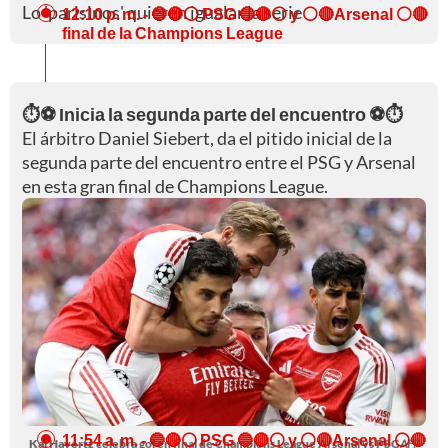
Lo 'parisinos' quieren igualar la serie
12:10 p. m.
- 🔵🔴⚪ PSG 🔵🔴⚪ y ⚪🔴Arsenal ⚪🔴
final de la Champions League
⏱️⚽ Inicia la segunda parte del encuentro ⚽⏱️
El árbitro Daniel Siebert, da el pitido inicial de la
segunda parte del encuentro entre el PSG y Arsenal
en esta gran final de Champions League.
11:54 a. m.
- 🔵🔴⚪ PSG 🔵🔴⚪ y ⚪🔴Arsenal ⚪🔴
Kai Havertz celebra gol en final de Champions League Arsenal vs PSG
AFP