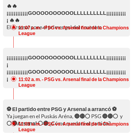
🔥🔥
¡¡¡¡¡¡¡¡¡¡¡¡GOOOOOOOOOOLLLLLLLLLL¡¡¡¡¡¡¡¡¡¡¡
¡ 🔥🔥
El Arsenal pone el primer gol del ncuentro
11:07 a. m.
- PSG vs. Arsenal final de la Champions
League
¡¡¡¡¡¡¡¡¡¡¡¡GOOOOOOOOOOLLLLLLLLLL¡¡¡¡¡¡¡¡¡¡¡
¡
¡¡¡¡¡¡¡¡¡¡¡¡GOOOOOOOOOOLLLLLLLLLL¡¡¡¡¡¡¡¡¡¡¡
¡
11:02 a. m.
- PSG vs. Arsenal final de la Champions
League
⚽ El partido entre PSG y Arsenal a arrancó ⚽
Ya juegan en el Puskás Aréna,
🔵🔴⚪
PSG
🔵🔴⚪
y
⚪🔴Arsenal ⚪🔴
¿Cómo quedará el partido?
11:01 a. m.
- PSG vs. Arsenal final de la Champions
League