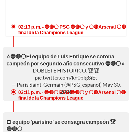
02:13 p. m.
- 🔵🔴⚪ PSG 🔵🔴⚪ y ⚪🔴Arsenal ⚪🔴
final de la Champions League
⭐🔵🔴⚪El equipo de Luis Enrique se corona
campeón por segundo año consecutivo 🔵🔴⚪⭐
DOBLETE HISTÓRICO. 🏆🏆
pic.twitter.com/kn0bfg8iEt
— Paris Saint-Germain (@PSG_espanol)
May 30,
2026
02:11 p. m.
- 🔵🔴⚪ PSG 🔵🔴⚪ y ⚪🔴Arsenal ⚪🔴
final de la Champions League
El equipo 'parisino' se consagra campeón 🏆
🔵🔴⚪