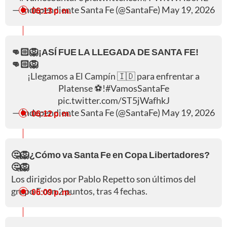
— Independiente Santa Fe (@SantaFe)
May 19, 2026
06:13 p. m.
👊🏻🦁¡ASÍ FUE LA LLEGADA DE SANTA FE!
👊🏻🦁
¡Llegamos a El Campín 🇮🇩 para enfrentar a
Platense ⚽️!
#VamosSantaFe
pic.twitter.com/ST5jWafhkJ
— Independiente Santa Fe (@SantaFe)
May 19, 2026
06:12 p. m.
🤔🦁¿Cómo va Santa Fe en Copa Libertadores?
🤔🦁
Los dirigidos por Pablo Repetto son últimos del
grupo E con 2 puntos, tras 4 fechas.
06:09 p. m.