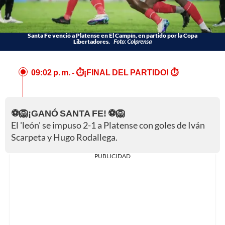
Santa Fe venció a Platense en El Campín, en partido por la Copa
Libertadores.
Foto: Colprensa
09:02 p. m.
- ⏱️¡FINAL DEL PARTIDO! ⏱️
⚽🦁¡GANÓ SANTA FE! ⚽🦁
El 'león' se impuso 2-1 a Platense con goles de Iván
Scarpeta y Hugo Rodallega.
PUBLICIDAD