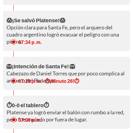
😱¡Se salvó Platense!😱
Opción clara para Santa Fe, pero el arquero del
cuadro argentino logró evacuar el peligro con una
pierna.
07:34 p. m.
🦁¡Intención de Santa Fe! 🦁
Cabezazo de Daniel Torres que por poco complica al
arquero del Platense.
07:29 p. m.
- ⏱️¡Minuto 26!⏱️
⏱️0-0 el tablero⏱️
Platense ya logró enviar el balón con rumbo a la red,
pero fue anulado por fuera de lugar.
07:06 p. m.