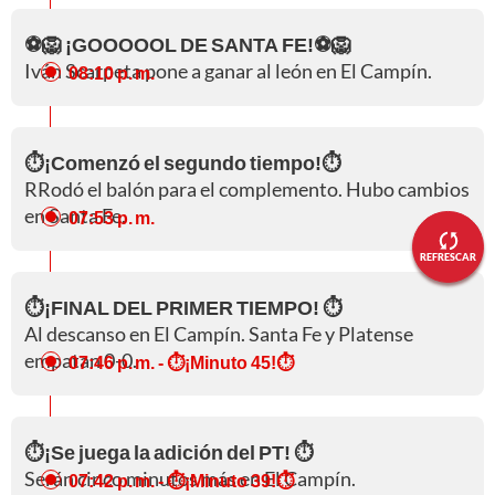
⚽🦁 ¡GOOOOOL DE SANTA FE!⚽🦁
Iván Scarpeta pone a ganar al león en El Campín.
08:10 p. m.
⏱️¡Comenzó el segundo tiempo!⏱️
RRodó el balón para el complemento. Hubo cambios
en Santa Fe.
07:53 p. m.
REFRESCAR
⏱️¡FINAL DEL PRIMER TIEMPO! ⏱️
Al descanso en El Campín. Santa Fe y Platense
empatan 0-0.
07:46 p. m.
- ⏱️¡Minuto 45!⏱️
⏱️¡Se juega la adición del PT! ⏱️
Serán cinco minutos más en El Campín.
07:42 p. m.
- ⏱️¡Minuto 39!⏱️