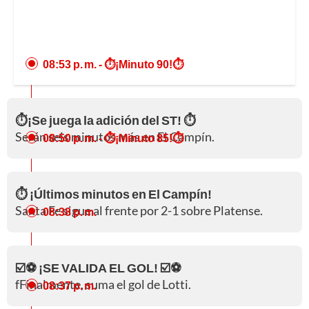
08:53 p. m.
- ⏱️¡Minuto 90!⏱️
⏱️¡Se juega la adición del ST! ⏱️
Serán seis minutos más en El Campín.
08:50 p. m.
- ⏱️¡Minuto 85!⏱️
⏱️ ¡Últimos minutos en El Campín!
Santa Fe sigue al frente por 2-1 sobre Platense.
08:38 p. m.
☑️⚽ ¡SE VALIDA EL GOL! ☑️⚽
fFinalmente, suma el gol de Lotti.
08:37 p. m.