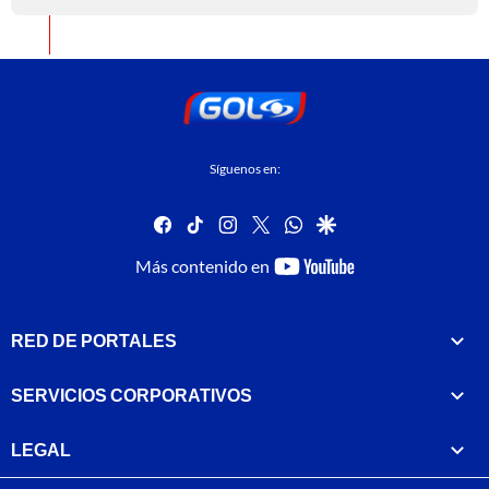
Síguenos en:
facebook
tiktok
instagram
twitter
whatsapp
google
youtube-
Más contenido en
footer
RED DE PORTALES
SERVICIOS CORPORATIVOS
LEGAL