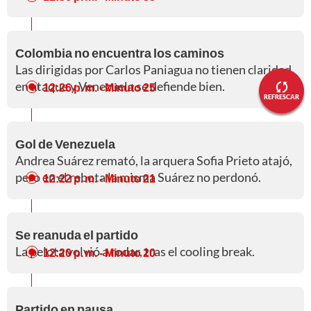
Colombia no encuentra los caminos
Las dirigidas por Carlos Paniagua no tienen claridad
en ataque y Venezuela se defiende bien.
12:26 p. m.
- Minuto 25
REFRESCAR
Gol de Venezuela
Andrea Suárez remató, la arquera Sofia Prieto atajó,
pero en el rebota la misma Suárez no perdonó.
12:22 p. m.
- Minuto 21
Se reanuda el partido
La pelota volvió a rodar, tras el cooling break.
12:20 p. m.
- Minuto 20
Partido en pausa