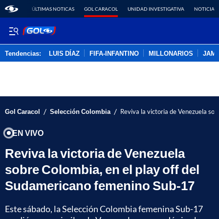
ÚLTIMAS NOTICAS
GOL CARACOL
UNIDAD INVESTIGATIVA
NOTICIAS
Tendencias:
LUIS DÍAZ
FIFA-INFANTINO
MILLONARIOS
JAM
PUBLICIDAD
/
/
Gol Caracol
Selección Colombia
Reviva la victoria de Venezuela so
EN VIVO
Reviva la victoria de Venezuela
sobre Colombia, en el play off del
Sudamericano femenino Sub-17
Este sábado, la Selección Colombia femenina Sub-17