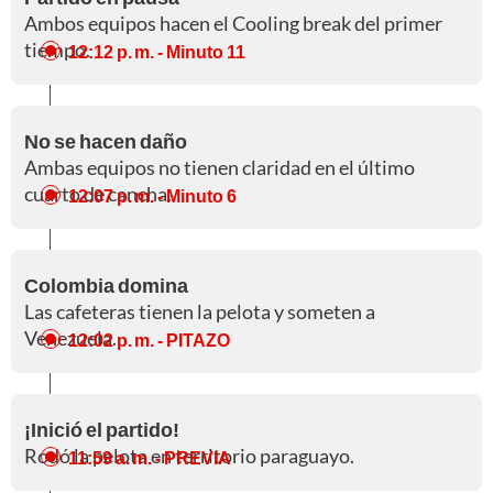
Ambos equipos hacen el Cooling break del primer
tiempo.
12:12 p. m.
- Minuto 11
No se hacen daño
Ambas equipos no tienen claridad en el último
cuarto de cancha.
12:07 p. m.
- Minuto 6
Colombia domina
Las cafeteras tienen la pelota y someten a
Venezuela.
12:02 p. m.
- PITAZO
¡Inició el partido!
Rodó la pelota en territorio paraguayo.
11:59 a. m.
- PREVIA