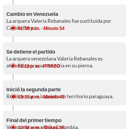
Cambio en Venezuela
La arquera Valeria Rebanales fue sustituida por
Camila Pérez.
01:16 p. m.
- Minuto 54
Se detiene el partido
La arquera venezolana Valeria Rebanales es
atendida por una molestia en su pierna.
01:11 p. m.
- PITAZO
Inició la segunda parte
Rodó de nuevo la pelota en territorio paraguaya.
01:10 p. m.
- Minuto 45
Final del primer tiempo
Venezuela vence 1-0 a Colombia.
12:36 p. m.
- Minuto 35