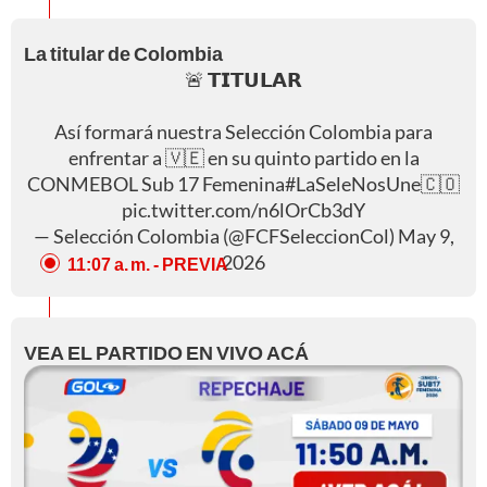
La titular de Colombia
🚨 𝗧𝗜𝗧𝗨𝗟𝗔𝗥
Así formará nuestra Selección Colombia para
enfrentar a 🇻🇪 en su quinto partido en la
CONMEBOL Sub 17 Femenina
#LaSeleNosUne
🇨🇴
pic.twitter.com/n6lOrCb3dY
— Selección Colombia (@FCFSeleccionCol)
May 9,
2026
11:07 a. m.
- PREVIA
VEA EL PARTIDO EN VIVO ACÁ