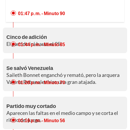
01:47 p. m.
- Minuto 90
Cinco de adición
El partido irá hasta el 95'.
01:44 p. m.
- Minuto 85
Se salvó Venezuela
Saileth Bonnet enganchó y remató, pero la arquera
Valeria Rebanales hizo una gran atajada.
01:28 p. m.
- Minuto 70
Partido muy cortado
Aparecen las faltas en el medio campo y se corta el
ritmo del juego.
01:16 p. m.
- Minuto 56