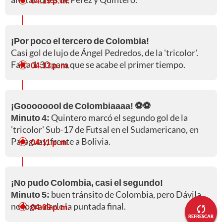
04:19 p. m.
¡Por poco el tercero de Colombia!
Casi gol de lujo de Ángel Pedredos, de la 'tricolor'.
Falta 1:30 para que se acabe el primer tiempo.
04:13 p. m.
¡Goooooool de Colombiaaaa! ⚽⚽
Minuto 4:
Quintero marcó el segundo gol de la
'tricolor' Sub-17 de Futsal en el Sudamericano, en
Paraguay, frente a Bolivia.
04:11 p. m.
¡No pudo Colombia, casi el segundo!
Minuto 5:
buen tránsito de Colombia, pero Dávila
no logra darle la puntada final.
04:09 p. m.
REFRESCAR