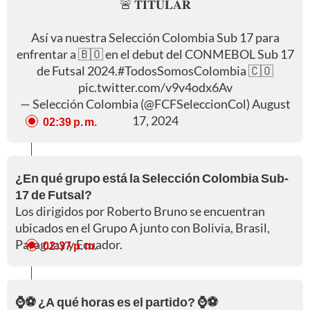
🚨 𝐓𝐈𝐓𝐔𝐋𝐀𝐑
Así va nuestra Selección Colombia Sub 17 para
enfrentar a 🇧🇴 en el debut del CONMEBOL Sub 17
de Futsal 2024.
#TodosSomosColombia
🇨🇴
pic.twitter.com/v9v4odx6Av
— Selección Colombia (@FCFSeleccionCol)
August
17, 2024
02:39 p. m.
¿En qué grupo está la Selección Colombia Sub-
17 de Futsal?
Los dirigidos por Roberto Bruno se encuentran
ubicados en el Grupo A junto con Bolivia, Brasil,
Paraguay y Ecuador.
02:37 p. m.
⌚⚽ ¿A qué horas es el partido? ⌚⚽