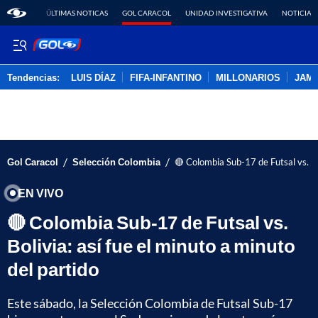
ÚLTIMAS NOTICAS
GOL CARACOL
UNIDAD INVESTIGATIVA
NOTICIAS
Tendencias:
LUIS DÍAZ
FIFA-INFANTINO
MILLONARIOS
JAM
PUBLICIDAD
/
/
Gol Caracol
Selección Colombia
🔴 Colombia Sub-17 de Futsal vs. Bol
EN VIVO
🔴 Colombia Sub-17 de Futsal vs.
Bolivia: así fue el minuto a minuto
del partido
Este sábado, la Selección Colombia de Futsal Sub-17