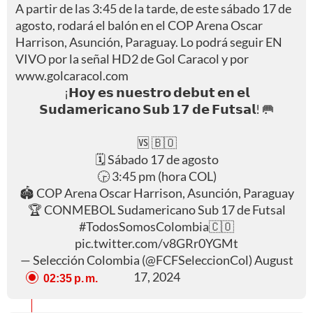
A partir de las 3:45 de la tarde, de este sábado 17 de
agosto, rodará el balón en el COP Arena Oscar
Harrison, Asunción, Paraguay. Lo podrá seguir EN
VIVO por la señal HD2 de Gol Caracol y por
www.golcaracol.com
¡𝗛𝗼𝘆 𝗲𝘀 𝗻𝘂𝗲𝘀𝘁𝗿𝗼 𝗱𝗲𝗯𝘂𝘁 𝗲𝗻 𝗲𝗹
𝗦𝘂𝗱𝗮𝗺𝗲𝗿𝗶𝗰𝗮𝗻𝗼 𝗦𝘂𝗯 𝟭𝟳 𝗱𝗲 𝗙𝘂𝘁𝘀𝗮𝗹! 🥅
🆚 🇧🇴
🗓 Sábado 17 de agosto
🕞 3:45 pm (hora COL)
🏟 COP Arena Oscar Harrison, Asunción, Paraguay
🏆 CONMEBOL Sudamericano Sub 17 de Futsal
#TodosSomosColombia
🇨🇴
pic.twitter.com/v8GRr0YGMt
— Selección Colombia (@FCFSeleccionCol)
August
17, 2024
02:35 p. m.