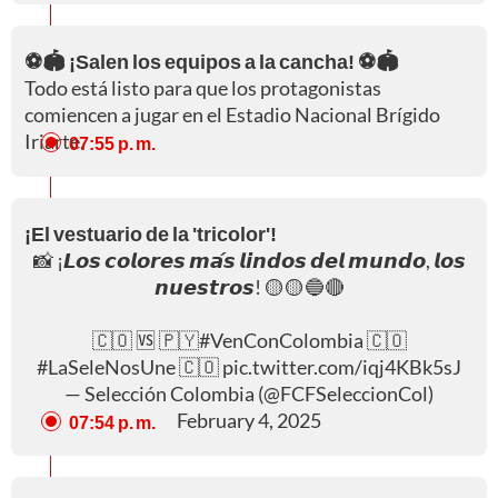
⚽🏟️ ¡Salen los equipos a la cancha! ⚽🏟️
Todo está listo para que los protagonistas
comiencen a jugar en el Estadio Nacional Brígido
Iriarte.
07:55 p. m.
¡El vestuario de la 'tricolor'!
📸 ¡𝙇𝙤𝙨 𝙘𝙤𝙡𝙤𝙧𝙚𝙨 𝙢𝙖́𝙨 𝙡𝙞𝙣𝙙𝙤𝙨 𝙙𝙚𝙡 𝙢𝙪𝙣𝙙𝙤, 𝙡𝙤𝙨
𝙣𝙪𝙚𝙨𝙩𝙧𝙤𝙨! 🟡🟡🔵🔴
🇨🇴 🆚 🇵🇾
#VenConColombia
🇨🇴
#LaSeleNosUne
🇨🇴
pic.twitter.com/iqj4KBk5sJ
— Selección Colombia (@FCFSeleccionCol)
February 4, 2025
07:54 p. m.