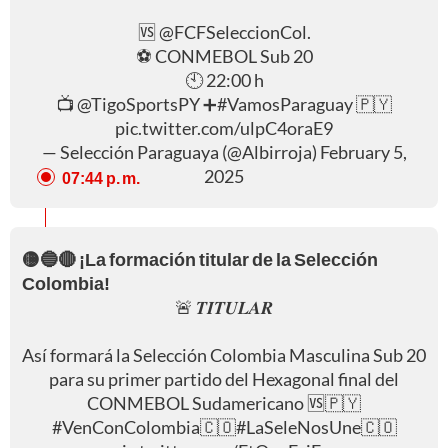
🆚
@FCFSeleccionCol
.
⚽️ CONMEBOL Sub 20
🕙 22:00 h
📺
@TigoSportsPY
➕
#VamosParaguay
🇵🇾
pic.twitter.com/ulpC4oraE9
— Selección Paraguaya (@Albirroja)
February 5,
2025
07:44 p. m.
🟡🔵🔴 ¡La formación titular de la Selección
Colombia!
🚨 𝑻𝑰𝑻𝑼𝑳𝑨𝑹
Así formará la Selección Colombia Masculina Sub 20
para su primer partido del Hexagonal final del
CONMEBOL Sudamericano 🆚🇵🇾
#VenConColombia
🇨🇴
#LaSeleNosUne
🇨🇴