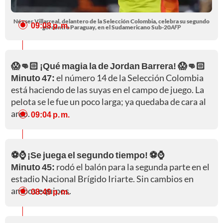
Néyser Villarreal, delantero de la Selección Colombia, celebra su segundo
09:08 p. m.
gol contra Paraguay, en el Sudamericano Sub-20
AFP
😱👊🏻 ¡Qué magia la de Jordan Barrera! 😱👊🏻
Minuto 47:
el número 14 de la Selección Colombia
está haciendo de las suyas en el campo de juego. La
pelota se le fue un poco larga; ya quedaba de cara al
arco.
09:04 p. m.
⚽⌚ ¡Se juega el segundo tiempo! ⚽⌚
Minuto 45:
rodó el balón para la segunda parte en el
estadio Nacional Brígido Iriarte. Sin cambios en
ambos equipos.
08:49 p. m.