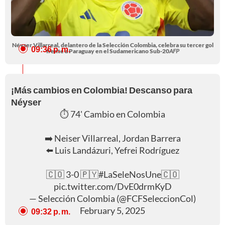
Néyser Villarreal, delantero de la Selección Colombia, celebra su tercer gol
09:36 p. m.
frente a Paraguay en el Sudamericano Sub-20
AFP
¡Más cambios en Colombia! Descanso para
Néyser
⏱️ 74' Cambio en Colombia
➡️ Neiser Villarreal, Jordan Barrera
⬅️ Luis Landázuri, Yefrei Rodríguez
🇨🇴 3-0 🇵🇾
#LaSeleNosUne
🇨🇴
pic.twitter.com/DvE0drmKyD
— Selección Colombia (@FCFSeleccionCol)
February 5, 2025
09:32 p. m.