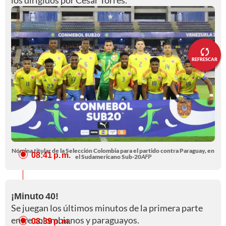
los dirigidos por César Torres.
REFRESCAR
Nómina titular de la Selección Colombia para el partido contra Paraguay, en
08:41 p. m.
el Sudamericano Sub-20
AFP
¡Minuto 40!
Se juegan los últimos minutos de la primera parte
entre colombianos y paraguayos.
08:39 p. m.