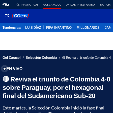
ÚLTIMAS NOTICAS
GOL CARACOL
UNIDAD INVESTIGATIVA
NOTICIAS
Tendencias:
LUIS DÍAZ
FIFA-INFANTINO
MILLONARIOS
JAM
PUBLICIDAD
/
/
Gol Caracol
Selección Colombia
🔴 Reviva el triunfo de Colombia 4
EN VIVO
🔴 Reviva el triunfo de Colombia 4-0
sobre Paraguay, por el hexagonal
final del Sudamericano Sub-20
Este martes, la Selección Colombia inició la fase final