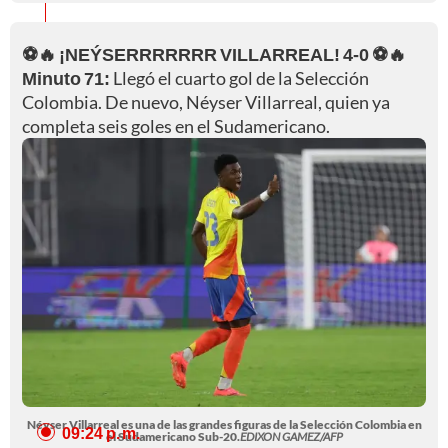
⚽🔥 ¡NEÝSERRRRRRR VILLARREAL! 4-0 ⚽🔥
Minuto 71:
Llegó el cuarto gol de la Selección
Colombia. De nuevo, Néyser Villarreal, quien ya
completa seis goles en el Sudamericano.
Néyser Villarreal es una de las grandes figuras de la Selección Colombia en
09:24 p. m.
el Sudamericano Sub-20.
EDIXON GAMEZ/AFP