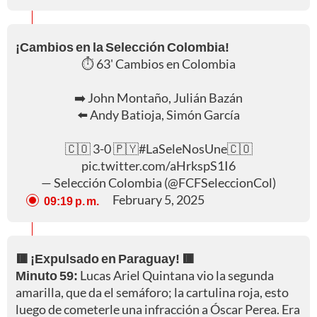
¡Cambios en la Selección Colombia!
⏱️ 63' Cambios en Colombia
➡️ John Montaño, Julián Bazán
⬅️ Andy Batioja, Simón García
🇨🇴 3-0 🇵🇾
#LaSeleNosUne
🇨🇴
pic.twitter.com/aHrkspS1I6
— Selección Colombia (@FCFSeleccionCol)
February 5, 2025
09:19 p. m.
🟥 ¡Expulsado en Paraguay! 🟥
Minuto 59:
Lucas Ariel Quintana vio la segunda
amarilla, que da el semáforo; la cartulina roja, esto
luego de cometerle una infracción a Óscar Perea. Era