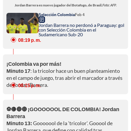
Jordan Barrera es nuevo jugador del Botafogo, de Brasil.
Foto: AFP.
Selección Colombia
Feb 4
Jordan Barrera no perdonó a Paraguay: gol
con Selección Colombia en el
Sudamericano Sub-20
08:19 p. m.
¡Colombia va por más!
Minuto 17
: la tricolor hace un buen planteamiento
en el campo de juego, tras abrir el marcador a través
de Jordan Barrera.
08:15 p. m.
⚽🟡🔵🔴 ¡GOOOOOOL DE COLOMBIA! Jordan
Barrera
Minuto 13:
Gooooool de la 'tricolor'. Gooool de
Jordan Barrera, que define con calidad tras