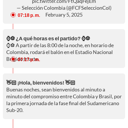
pic.twitter.com/FtQaqFejEm
— Selección Colombia (@FCFSeleccionCol)
February 5, 2025
07:18 p. m.
⌚⚽ ¿A qué horas es el partido? ⌚⚽
⌚⚽ A partir de las 8:00 de la noche, en horario de
Colombia, rodará el balón en el Estadio Nacional
Brígido Iriarte.
07:17 p. m.
👋🏻 ¡Hola, bienvenidos! 👋🏻
Buenas noches, sean bienvenidos al minuto a
minuto del compromiso entre Colombia y Brasil, por
la primera jornada de la fase final del Sudamericano
Sub-20.