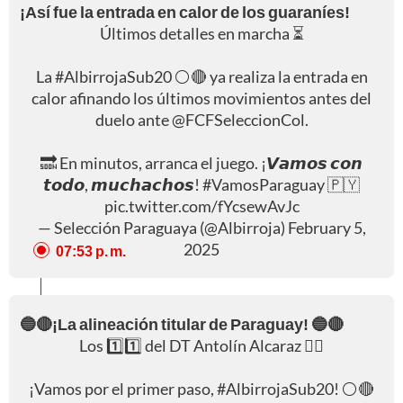
¡Así fue la entrada en calor de los guaraníes!
Últimos detalles en marcha ⏳
La
#AlbirrojaSub20
⚪️🔴 ya realiza la entrada en
calor afinando los últimos movimientos antes del
duelo ante
@FCFSeleccionCol
.
🔜 En minutos, arranca el juego. ¡𝙑𝙖𝙢𝙤𝙨 𝙘𝙤𝙣
𝙩𝙤𝙙𝙤, 𝙢𝙪𝙘𝙝𝙖𝙘𝙝𝙤𝙨!
#VamosParaguay
🇵🇾
pic.twitter.com/fYcsewAvJc
— Selección Paraguaya (@Albirroja)
February 5,
2025
07:53 p. m.
🔵🔴¡La alineación titular de Paraguay! 🔵🔴
Los 1️⃣1️⃣ del DT Antolín Alcaraz ✍🏻
¡Vamos por el primer paso,
#AlbirrojaSub20
! ⚪️🔴