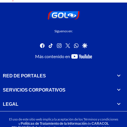
Síguenos en:
facebook
tiktok
instagram
twitter
whatsapp
google
youtube-
Más contenido en
footer
RED DE PORTALES
SERVICIOS CORPORATIVOS
LEGAL
El uso de este sitio web implica la aceptación de los
Términos y condiciones
y
Políticas de Tratamiento de la Información
de
CARACOL