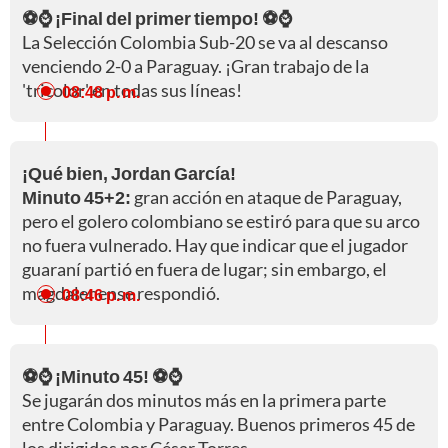
⚽⌚ ¡Final del primer tiempo! ⚽⌚
La Selección Colombia Sub-20 se va al descanso
venciendo 2-0 a Paraguay. ¡Gran trabajo de la
'tricolor' en todas sus líneas!
08:48 p. m.
¡Qué bien, Jordan García!
Minuto 45+2:
gran acción en ataque de Paraguay,
pero el golero colombiano se estiró para que su arco
no fuera vulnerado. Hay que indicar que el jugador
guaraní partió en fuera de lugar; sin embargo, el
magdalenense respondió.
08:46 p. m.
⚽⌚ ¡Minuto 45! ⚽⌚
Se jugarán dos minutos más en la primera parte
entre Colombia y Paraguay. Buenos primeros 45 de