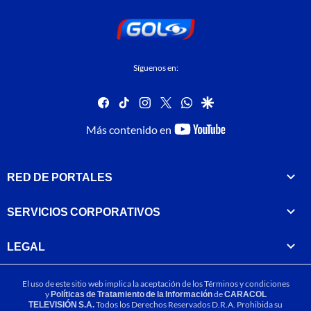
Síguenos en:
facebook
tiktok
instagram
twitter
whatsapp
google
youtube-
Más contenido en
footer
RED DE PORTALES
SERVICIOS CORPORATIVOS
LEGAL
El uso de este sitio web implica la aceptación de los
Términos y condiciones
y
Políticas de Tratamiento de la Información
de
CARACOL
TELEVISIÓN S.A.
Todos los Derechos Reservados D.R.A. Prohibida su