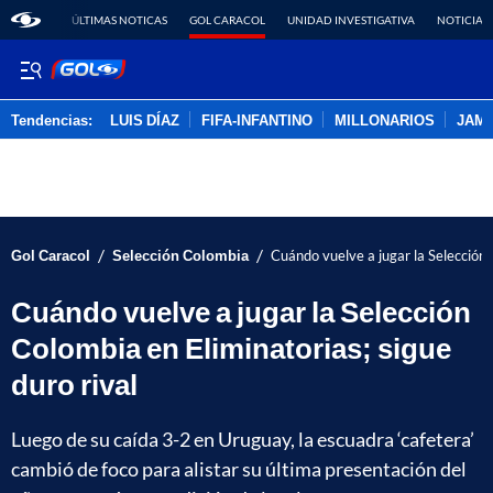
ÚLTIMAS NOTICAS
GOL CARACOL
UNIDAD INVESTIGATIVA
NOTICIAS
Tendencias:
LUIS DÍAZ
FIFA-INFANTINO
MILLONARIOS
JAM
PUBLICIDAD
/
/
Gol Caracol
Selección Colombia
Cuándo vuelve a jugar la Selección 
Cuándo vuelve a jugar la Selección
Colombia en Eliminatorias; sigue
duro rival
Luego de su caída 3-2 en Uruguay, la escuadra ‘cafetera’
cambió de foco para alistar su última presentación del