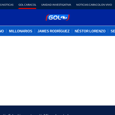
S NOTICAS
GOL CARACOL
UNIDAD INVESTIGATIVA
NOTICIAS CARACOL EN VIVO
INO
MILLONARIOS
JAMES RODRÍGUEZ
NÉSTOR LORENZO
SE
PUBLICIDAD