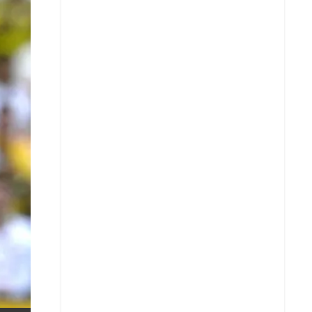
X
Whatsapp