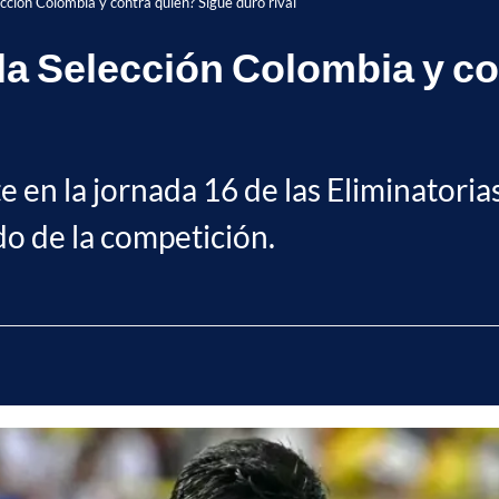
cción Colombia y contra quién? Sigue duro rival
la Selección Colombia y c
nte en la jornada 16 de las Eliminato
o de la competición.