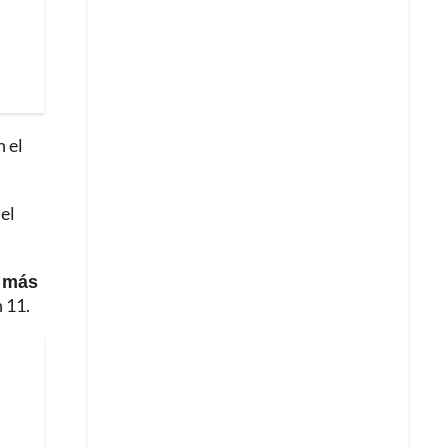
 el
el
e más
 11.