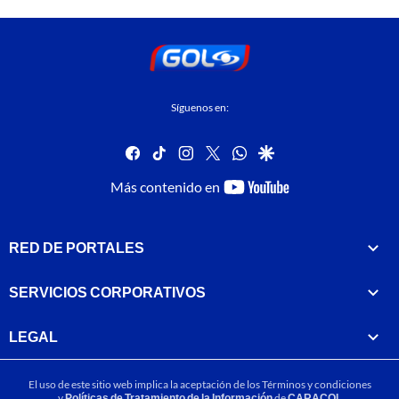
Síguenos en:
facebook
tiktok
instagram
twitter
whatsapp
google
youtube-
Más contenido en
footer
RED DE PORTALES
SERVICIOS CORPORATIVOS
LEGAL
El uso de este sitio web implica la aceptación de los
Términos y condiciones
y
Políticas de Tratamiento de la Información
de
CARACOL