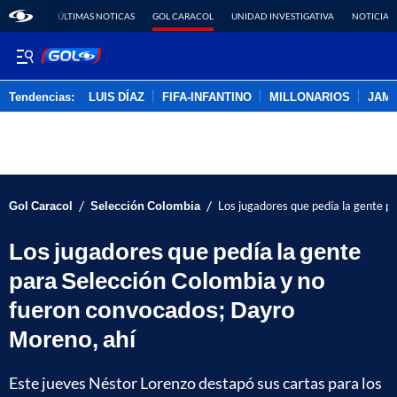
ÚLTIMAS NOTICAS
GOL CARACOL
UNIDAD INVESTIGATIVA
NOTICIAS
Tendencias:
LUIS DÍAZ
FIFA-INFANTINO
MILLONARIOS
JAM
PUBLICIDAD
/
/
Gol Caracol
Selección Colombia
Los jugadores que pedía la gente p
Los jugadores que pedía la gente
para Selección Colombia y no
fueron convocados; Dayro
Moreno, ahí
Este jueves Néstor Lorenzo destapó sus cartas para los