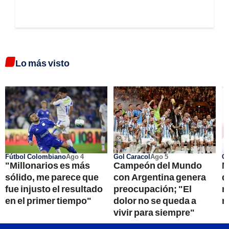
Lo más visto
Fútbol Colombiano
Ago 4
Gol Caracol
Ago 5
Go
"Millonarios es más
Campeón del Mundo
N
sólido, me parece que
con Argentina genera
d
fue injusto el resultado
preocupación; "El
n
en el primer tiempo"
dolor no se queda a
n
vivir para siempre"