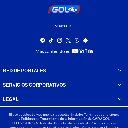
Síguenos en:
facebook
tiktok
instagram
twitter
whatsapp
google
youtube-
Más contenido en
footer
RED DE PORTALES
SERVICIOS CORPORATIVOS
LEGAL
El uso de este sitio web implica la aceptación de los
Términos y condiciones
y
Políticas de Tratamiento de la Información
de
CARACOL
TELEVISIÓN S.A.
Todos los Derechos Reservados D.R.A. Prohibida su
reproducción total o parcial, así como su traducción a cualquier idioma sin