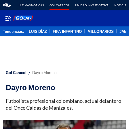
ÚLTIMAS NOTICAS
GOL CARACOL
UNIDAD INVESTIGATIVA
NOTICIAS
Tendencias:
LUIS DÍAZ
FIFA-INFANTINO
MILLONARIOS
JAM
PUBLICIDAD
/
Gol Caracol
Dayro Moreno
Dayro Moreno
Futbolista profesional colombiano, actual delantero
del Once Caldas de Manizales.