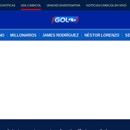
S NOTICAS
GOL CARACOL
UNIDAD INVESTIGATIVA
NOTICIAS CARACOL EN VIVO
INO
MILLONARIOS
JAMES RODRÍGUEZ
NÉSTOR LORENZO
SE
PUBLICIDAD