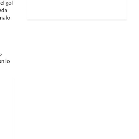
el gol
eda
 malo
s
on lo