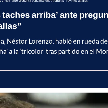
es arriba’ ante pregunta punzante en Argentina: “Tuvimos agallas”
 taches arriba’ ante pregu
allas”
ia, Néstor Lorenzo, habló en rueda de
ña’ a la ‘tricolor’ tras partido en el 