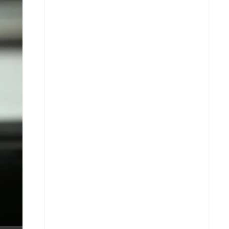
X
Whatsapp