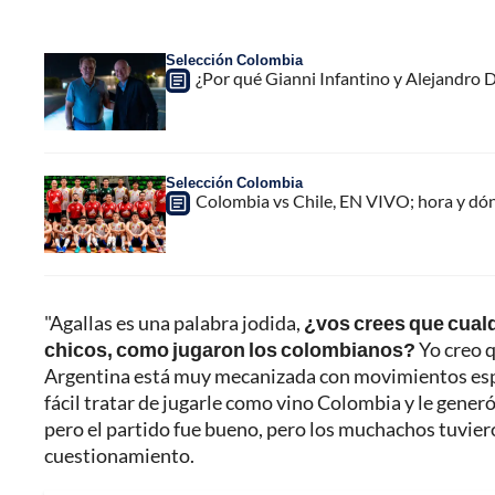
Selección Colombia
¿Por qué Gianni Infantino y Alejandro
Selección Colombia
Colombia vs Chile, EN VIVO; hora y dó
"Agallas es una palabra jodida,
¿vos crees que cualqu
chicos, como jugaron los colombianos?
Yo creo q
Argentina está muy mecanizada con movimientos espec
fácil tratar de jugarle como vino Colombia y le generó
pero el partido fue bueno, pero los muchachos tuvier
cuestionamiento.