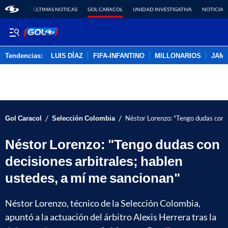
ÚLTIMAS NOTICAS
GOL CARACOL
UNIDAD INVESTIGATIVA
NOTICIAS
Tendencias:
LUIS DÍAZ
FIFA-INFANTINO
MILLONARIOS
JAM
PUBLICIDAD
/
/
Gol Caracol
Selección Colombia
Néstor Lorenzo: "Tengo dudas con d
Néstor Lorenzo: "Tengo dudas con
decisiones arbitrales; hablen
ustedes, a mí me sancionan"
Néstor Lorenzo, técnico de la Selección Colombia,
apuntó a la actuación del árbitro Alexis Herrera tras la