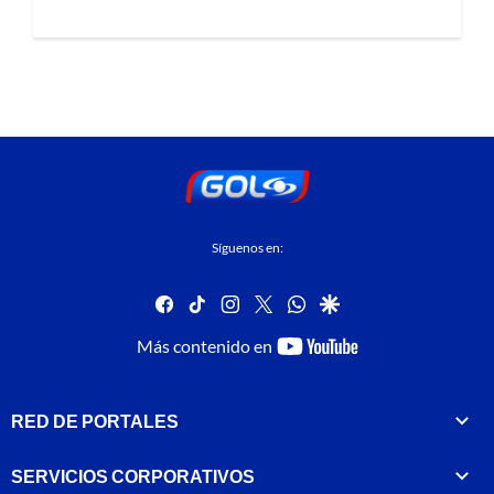
Síguenos en:
facebook
tiktok
instagram
twitter
whatsapp
google
youtube-
Más contenido en
footer
RED DE PORTALES
SERVICIOS CORPORATIVOS