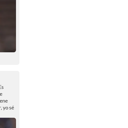
Es
ue
iene
, yo sé