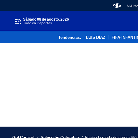
ÚLTIMA
sábado 08 de agosto, 2026
Todo en Deportes
Tendencias:
LUIS DÍAZ
FIFA-INFANT
/
/
Gol Caracol
Selección Colombia
Reviva la rueda de prensa Nés