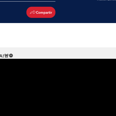
Compartir
A!🚨⚽