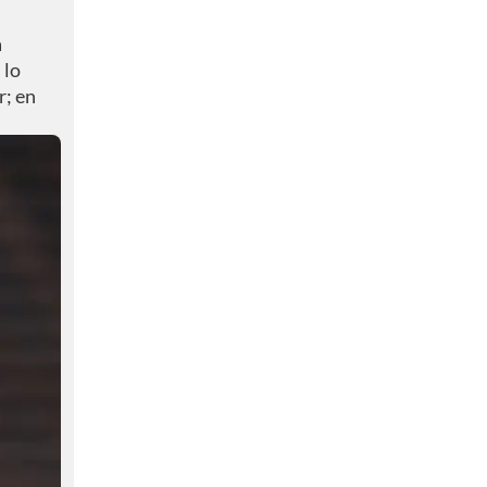
a
 lo
r; en