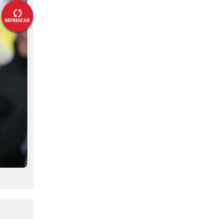
de prensa del DT de la Selección
Colombia?🤔⏱️
REFRESCAR
09:22 a. m.
👋🏻¡Bienvenidos! 👋🏻