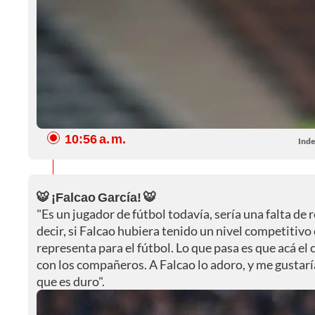
10:56 a. m.
Inde
🐯 ¡Falcao García! 🐯
"Es un jugador de fútbol todavía, sería una falta de 
decir, si Falcao hubiera tenido un nivel competitivo
representa para el fútbol. Lo que pasa es que acá el
con los compañeros. A Falcao lo adoro, y me gustaría 
que es duro".