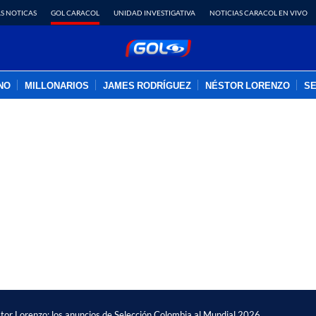
S NOTICAS
GOL CARACOL
UNIDAD INVESTIGATIVA
NOTICIAS CARACOL EN VIVO
INO
MILLONARIOS
JAMES RODRÍGUEZ
NÉSTOR LORENZO
SE
PUBLICIDAD
tor Lorenzo; los anuncios de Selección Colombia al Mundial 2026