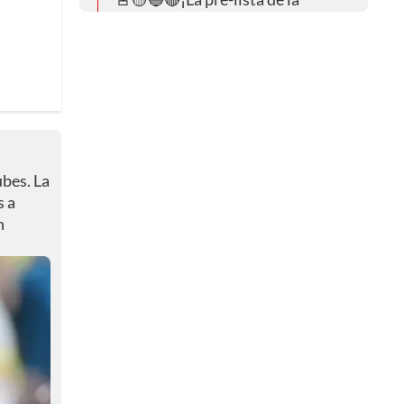
Selección Colombia en el Mundial
2026!🚨🟡🔵🔴
10:12 a. m.
⚽☑️ El balance de la Selección
Colombia⚽☑️
10:01 a. m.
ubes. La
⚽¡Comenzó la rueda de prensa!⚽
s a
n
09:30 a. m.
⏱️☑️ NOVEDADES
09:28 a. m.
☑️⚽ Los anuncios previos
09:24 a. m.
🤔⏱️¿A qué hora es HOY la rueda