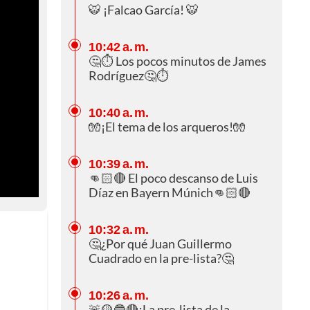
🐯 ¡Falcao García! 🐯
10:42 a. m.
🤔⏱️ Los pocos minutos de James
Rodríguez🤔⏱️
10:40 a. m.
🧤¡El tema de los arqueros!🧤
10:39 a. m.
👊🏻🔴 El poco descanso de Luis
Díaz en Bayern Múnich👊🏻🔴
10:32 a. m.
🤔¿Por qué Juan Guillermo
Cuadrado en la pre-lista?🤔
10:26 a. m.
🚨🟡🔵🔴¡La pre-lista de la