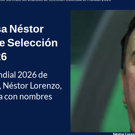
sa Néstor
e Selección
26
undial 2026 de
, Néstor Lorenzo,
ta con nombres
Néstor Lorenz