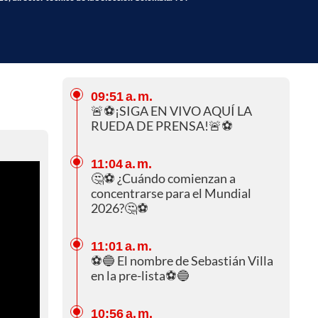
09:51 a. m.
🚨⚽¡SIGA EN VIVO AQUÍ LA
RUEDA DE PRENSA!🚨⚽
11:04 a. m.
🤔⚽ ¿Cuándo comienzan a
concentrarse para el Mundial
2026?🤔⚽
11:01 a. m.
⚽🔵 El nombre de Sebastián Villa
en la pre-lista⚽🔵
10:56 a. m.