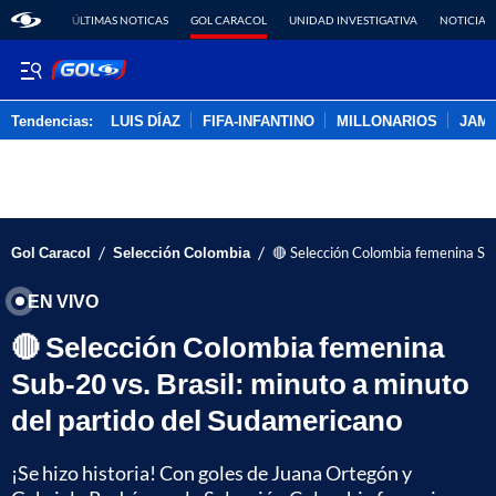
ÚLTIMAS NOTICAS
GOL CARACOL
UNIDAD INVESTIGATIVA
NOTICIAS
Tendencias:
LUIS DÍAZ
FIFA-INFANTINO
MILLONARIOS
JAM
PUBLICIDAD
/
/
Gol Caracol
Selección Colombia
🔴 Selección Colombia femenina Sub
EN VIVO
🔴 Selección Colombia femenina
Sub-20 vs. Brasil: minuto a minuto
del partido del Sudamericano
¡Se hizo historia! Con goles de Juana Ortegón y