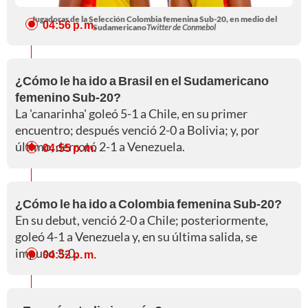
Jugadoras de la Selección Colombia femenina Sub-20, en medio del
04:56 p. m.
Sudamericano
Twitter de Conmebol
¿Cómo le ha ido a Brasil en el Sudamericano
femenino Sub-20?
La 'canarinha' goleó 5-1 a Chile, en su primer
encuentro; después venció 2-0 a Bolivia; y, por
último, derrotó 2-1 a Venezuela.
04:55 p. m.
¿Cómo le ha ido a Colombia femenina Sub-20?
En su debut, venció 2-0 a Chile; posteriormente,
goleó 4-1 a Venezuela y, en su última salida, se
impuso 3-0.
04:52 p. m.