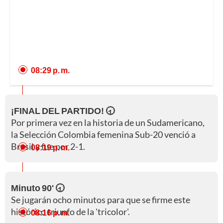
08:29 p. m.
¡FINAL DEL PARTIDO! 🕣
Por primera vez en la historia de un Sudamericano,
la Selección Colombia femenina Sub-20 venció a
Brasil y fue por 2-1.
08:19 p. m.
Minuto 90' 🕣
Se jugarán ocho minutos para que se firme este
histórico triunfo de la 'tricolor'.
08:16 p. m.