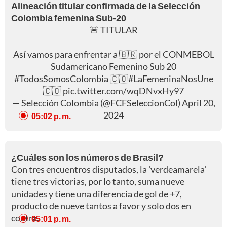
Alineación titular confirmada de la Selección
Colombia femenina Sub-20
🚨 TITULAR
Así vamos para enfrentar a 🇧🇷 por el CONMEBOL
Sudamericano Femenino Sub 20
#TodosSomosColombia
🇨🇴
#LaFemeninaNosUne
🇨🇴
pic.twitter.com/wqDNvxHy97
— Selección Colombia (@FCFSeleccionCol)
April 20,
2024
05:02 p. m.
¿Cuáles son los números de Brasil?
Con tres encuentros disputados, la 'verdeamarela'
tiene tres victorias, por lo tanto, suma nueve
unidades y tiene una diferencia de gol de +7,
producto de nueve tantos a favor y solo dos en
contra.
05:01 p. m.