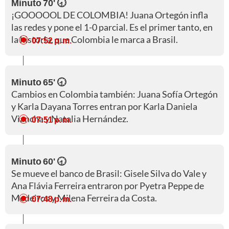
Minuto 70' 🕣
¡GOOOOOL DE COLOMBIA! Juana Ortegón infla
las redes y pone el 1-0 parcial. Es el primer tanto, en
la historia, que Colombia le marca a Brasil.
07:52 p. m.
Minuto 65' 🕣
Cambios en Colombia también: Juana Sofía Ortegón
y Karla Dayana Torres entran por Karla Daniela
Viancha y Natalia Hernández.
07:51 p. m.
Minuto 60' 🕣
Se mueve el banco de Brasil: Gisele Silva do Vale y
Ana Flávia Ferreira entraron por Pyetra Peppe de
Medeiros y Milena Ferreira da Costa.
07:48 p. m.