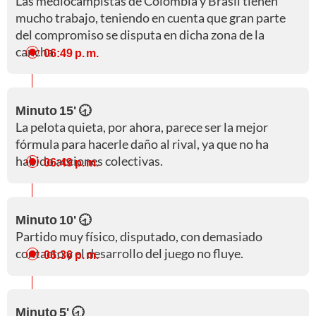
Las mediocampistas de Colombia y Brasil tienen
mucho trabajo, teniendo en cuenta que gran parte
del compromiso se disputa en dicha zona de la
cancha.
06:49 p. m.
Minuto 15' 🕣
La pelota quieta, por ahora, parece ser la mejor
fórmula para hacerle daño al rival, ya que no ha
habido acciones colectivas.
06:49 p. m.
Minuto 10' 🕣
Partido muy físico, disputado, con demasiado
contacto y el desarrollo del juego no fluye.
06:36 p. m.
Minuto 5' 🕣