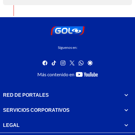
Síguenos en:
facebook
tiktok
instagram
twitter
whatsapp
google
youtube-
Más contenido en
footer
RED DE PORTALES
SERVICIOS CORPORATIVOS
LEGAL