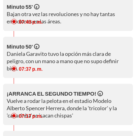
Minuto 55' 🕣
Bajan otra vez las revoluciones y no hay tantas
emociones en las áreas.
07:40 p. m.
Minuto 50' 🕣
Daniela Garavito tuvo la opción más clara de
peligro, con un mano a mano que no supo definir
bien.
07:37 p. m.
¡ARRANCA EL SEGUNDO TIEMPO! 🕣
Vuelve a rodar la pelota en el estadio Modelo
Alberto Spencer Herrera, donde la 'tricolor' y la
'canarinha' se 'sacan chispas'
07:17 p. m.