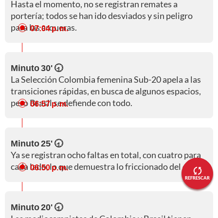
Hasta el momento, no se registran remates a
portería; todos se han ido desviados y sin peligro
para las arqueras.
07:04 p. m.
Minuto 30' 🕣
La Selección Colombia femenina Sub-20 apela a las
transiciones rápidas, en busca de algunos espacios,
pero Brasil se defiende con todo.
06:57 p. m.
Minuto 25' 🕣
Ya se registran ocho faltas en total, con cuatro para
cada lado, lo que demuestra lo friccionado del duelo.
06:50 p. m.
REFRESCAR
Minuto 20' 🕣