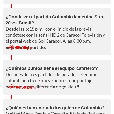
¿Dónde ver el partido Colombia femenina Sub-
20 vs. Brasil?
Desde las 6:15 p.m., con el inicio de la previa,
conéctese con la señal HD2 de Caracol Televisión y
el portal web de Gol Caracol. A las 6:30 p.m.
empezará el partido.
05:00 p. m.
¿Cuántos puntos tiene el equipo 'cafetero'?
Después de tres partidos disputados, el equipo
colombiano tiene nueve puntos, con puntaje
perfecto, y una diferencia de gol de +8.
04:59 p. m.
¿Quiénes han anotado los goles de Colombia?
Maithé López, Daniela Garavito, Stefanía Perlaza y