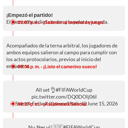
¡Empezó el partido!
El juez central dio la orden y la pelota ya rueda.
09:07 p. m.
- ¡Salieron al terreno de juego!
Acompañados de la terna arbitral, los jugadores de
ambos equipos salieron al campo para cumplir con
los actos protocolarios, previos al inicio del
encuentro.
09:06 p. m.
- ¡Listo el camerino sueco!
All set 👌
#FIFAWorldCup
pic.twitter.com/DQ0DOIj06I
— Svensk Fotboll (@svenskfotboll)
June 15, 2026
08:37 p. m.
- ¡Así alineará Suecia!
Nu åker vi! 🇸🇪
#FIFAWorldCup