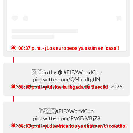
08:37 p. m.
- ¡Los europeos ya están en 'casa'!
🇸🇪 in the 🏠
#FIFAWorldCup
pic.twitter.com/QMkLdtgtlN
— Svensk Fotboll (@svenskfotboll)
June 15, 2026
08:36 p. m.
- ¡Así fue la llegada de Suecia!
👋🇸🇪
#FIFAWorldCup
pic.twitter.com/PV6FoVBjZ8
— Svensk Fotboll (@svenskfotboll)
June 15, 2026
08:33 p. m.
- ¡Los africanos ya están en el estadio!