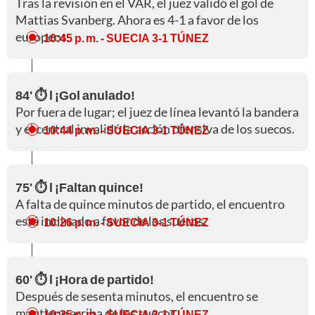
Tras la revisión en el VAR, el juez validó el gol de
Mattias Svanberg. Ahora es 4-1 a favor de los
europeos.
10:45 p. m.
- SUECIA 3-1 TÚNEZ
84' ⏱️ l ¡Gol anulado!
Por fuera de lugar; el juez de línea levantó la bandera
y el central invalidó la acción ofensiva de los suecos.
10:44 p. m.
- SUECIA 3-1 TÚNEZ
75' ⏱️ l ¡Faltan quince!
A falta de quince minutos de partido, el encuentro
está inclinado a favor de los suecos.
10:26 p. m.
- SUECIA 3-1 TÚNEZ
60' ⏱️ l ¡Hora de partido!
Después de sesenta minutos, el encuentro se
mantiene arriba de los suecos.
10:25 p. m.
- SUECIA 3-1 TÚNEZ