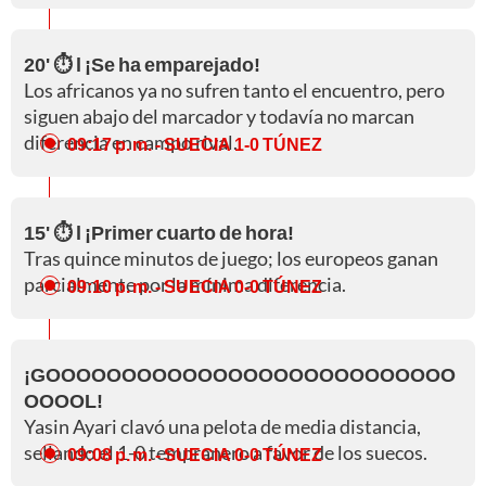
20' ⏱️ l ¡Se ha emparejado!
Los africanos ya no sufren tanto el encuentro, pero
siguen abajo del marcador y todavía no marcan
diferencia en campo rival.
09:17 p. m.
- SUECIA 1-0 TÚNEZ
15' ⏱️ l ¡Primer cuarto de hora!
Tras quince minutos de juego; los europeos ganan
parcialmente por la mínima diferencia.
09:10 p. m.
- SUECIA 0-0 TÚNEZ
¡GOOOOOOOOOOOOOOOOOOOOOOOOOOO
OOOOL!
Yasin Ayari clavó una pelota de media distancia,
sellando el 1-0 tempranero a favor de los suecos.
09:08 p. m.
- SUECIA 0-0 TÚNEZ