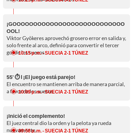
¡GOOOOOOOOOOOOOOOOOOOOOOOOOOO
OOL!
Viktor Gyökeres aprovechó grosero error en salida y,
solo frente al arco, definió para convertir el tercer
gol de los suecos.
10:15 p. m.
- SUECIA 2-1 TÚNEZ
55' ⏱️ l ¡El juego está parejo!
El encuentro se mantienen arriba de manera parcial,
a favor de los suecos.
10:09 p. m.
- SUECIA 2-1 TÚNEZ
¡Inició el complemento!
El juez central dio la orden y la pelota ya rueda
nuevamente.
09:58 p. m.
- SUECIA 2-1 TÚNEZ