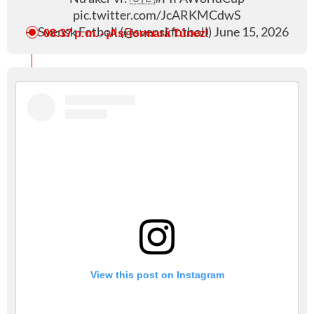
pic.twitter.com/JcARKMCdwS
— Svensk Fotboll (@svenskfotboll)
June 15, 2026
08:37 p. m.
- ¡Así formará Túnez!
View this post on Instagram