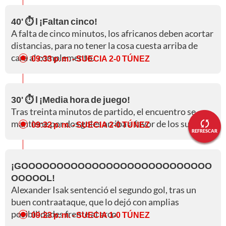
40' ⏱️ l ¡Faltan cinco!
A falta de cinco minutos, los africanos deben acortar
distancias, para no tener la cosa cuesta arriba de
cara al complemento.
09:33 p. m.
- SUECIA 2-0 TÚNEZ
30' ⏱️ l ¡Media hora de juego!
Tras treinta minutos de partido, el encuentro se
mantiene por dos goles arriba a favor de los suecos.
09:32 p. m.
- SUECIA 2-0 TÚNEZ
REFRESCAR
¡GOOOOOOOOOOOOOOOOOOOOOOOOOOO
OOOOOL!
Alexander Isak sentenció el segundo gol, tras un
buen contraataque, que lo dejó con amplias
posibilidades frente al arco.
09:23 p. m.
- SUECIA 1-0 TÚNEZ