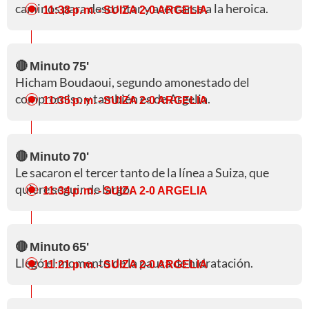
caminos para descontar y acercarse a la heroica.
11:38 p. m.
- SUIZA 2-0 ARGELIA
🔴 Minuto 75'
Hicham Boudaoui, segundo amonestado del
compromiso y también es de Argelia.
11:35 p. m.
- SUIZA 2-0 ARGELIA
🔴 Minuto 70'
Le sacaron el tercer tanto de la línea a Suiza, que
quiere seguir de largo.
11:34 p. m.
- SUIZA 2-0 ARGELIA
🔴 Minuto 65'
Llegó el momento de la pausa de hidratación.
11:21 p. m.
- SUIZA 2-0 ARGELIA