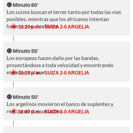
🔴 Minuto 60'
Los suizos buscan el tercer tanto por todas las vías
posibles, mientras que los africanos intentan
hacerse con el esférico.
11:20 p. m.
- SUIZA 2-0 ARGELIA
🔴 Minuto 55'
Los europeos hacen daño por las bandas,
proyectándose a toda velocidad y encontrando
espacios a placer.
11:20 p. m.
- SUIZA 2-0 ARGELIA
🔴 Minuto 50'
Los argelinos movieron el banco de suplentes y
realizaron dos variantes.
11:07 p. m.
- SUIZA 2-0 ARGELIA