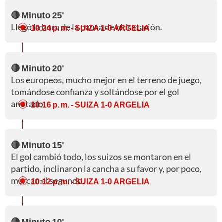
🔴 Minuto 25'
Llegó la hora de la pausa de hidratación.
10:24 p. m.
- SUIZA 1-0 ARGELIA
🔴 Minuto 20'
Los europeos, mucho mejor en el terreno de juego,
tomándose confianza y soltándose por el gol
anotado.
10:16 p. m.
- SUIZA 1-0 ARGELIA
🔴 Minuto 15'
El gol cambió todo, los suizos se montaron en el
partido, inclinaron la cancha a su favor y, por poco,
marcan el segundo.
10:12 p. m.
- SUIZA 1-0 ARGELIA
🔴 Minuto 10'