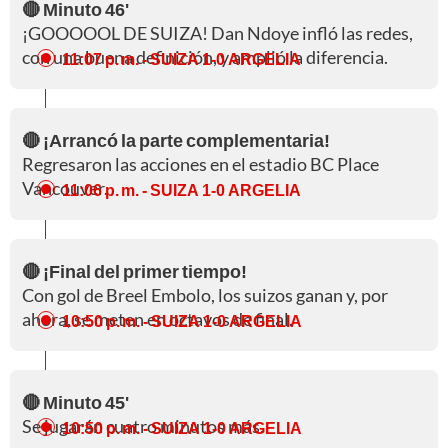
🔴 Minuto 46'
¡GOOOOOL DE SUIZA! Dan Ndoye infló las redes,
con una buena definición, y amplió la diferencia.
11:07 p. m.
- SUIZA 1-0 ARGELIA
🔴 ¡Arrancó la parte complementaria!
Regresaron las acciones en el estadio BC Place
Vancouver.
11:06 p. m.
- SUIZA 1-0 ARGELIA
🔴 ¡Final del primer tiempo!
Con gol de Breel Embolo, los suizos ganan y, por
ahora, se meten en octavos de final.
10:50 p. m.
- SUIZA 1-0 ARGELIA
🔴 Minuto 45'
Se jugarán cuatro minutos más.
10:50 p. m.
- SUIZA 1-0 ARGELIA