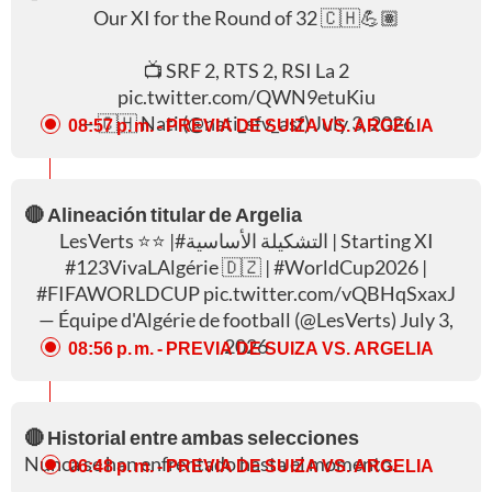
Our XI for the Round of 32 🇨🇭💪🏽
📺 SRF 2, RTS 2, RSI La 2
pic.twitter.com/QWN9etuKiu
— 🇨🇭 Nati (@nati_sfv_asf)
July 3, 2026
08:57 p. m.
- PREVIA DE SUIZA VS. ARGELIA
🔴 Alineación titular de Argelia
⭐️⭐️ |
#LesVerts
Starting XI | التشكيلة الأساسية
#123VivaLAlgérie
🇩🇿 |
#WorldCup2026
|
#FIFAWORLDCUP
pic.twitter.com/vQBHqSxaxJ
— Équipe d'Algérie de football (@LesVerts)
July 3,
2026
08:56 p. m.
- PREVIA DE SUIZA VS. ARGELIA
🔴 Historial entre ambas selecciones
Nunca se han enfrentado hasta el momento.
06:48 p. m.
- PREVIA DE SUIZA VS. ARGELIA