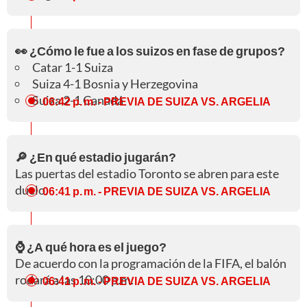
👀 ¿Cómo le fue a los suizos en fase de grupos?
Catar 1-1 Suiza
Suiza 4-1 Bosnia y Herzegovina
Suiza 2-1 Canadá
06:42 p. m.
- PREVIA DE SUIZA VS. ARGELIA
🔎 ¿En qué estadio jugarán?
Las puertas del estadio Toronto se abren para este
duelo.
06:41 p. m.
- PREVIA DE SUIZA VS. ARGELIA
⌚ ¿A qué hora es el juego?
De acuerdo con la programación de la FIFA, el balón
rodará a las 10:00 p.m.
06:41 p. m.
- PREVIA DE SUIZA VS. ARGELIA