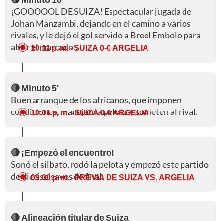
¡GOOOOOL DE SUIZA! Espectacular jugada de
Johan Manzambi, dejando en el camino a varios
rivales, y le dejó el gol servido a Breel Embolo para
abrir el marcador.
10:11 p. m.
- SUIZA 0-0 ARGELIA
🔴 Minuto 5'
Buen arranque de los africanos, que imponen
condiciones, manejan la pelota y someten al rival.
10:01 p. m.
- SUIZA 0-0 ARGELIA
🔴 ¡Empezó el encuentro!
Sonó el silbato, rodó la pelota y empezó este partido
de dieciseisavos de final.
09:00 p. m.
- PREVIA DE SUIZA VS. ARGELIA
🔴 Alineación titular de Suiza