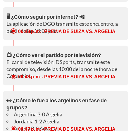
🖥️ ¿Cómo seguir por internet? 📲
La aplicación de DGO transmite este encuentro, a
partir de las 10:00 p.m.
06:48 p. m.
- PREVIA DE SUIZA VS. ARGELIA
📺 ¿Cómo ver el partido por televisión?
El canal de televisión, DSports, transmite este
compromiso, desde las 10:00 de la noche (hora de
Colombia).
06:48 p. m.
- PREVIA DE SUIZA VS. ARGELIA
👀 ¿Cómo le fue a los argelinos en fase de
grupos?
Argentina 3-0 Argelia
Jordania 1-2 Argelia
Argelia 3-3 Austria
06:47 p. m.
- PREVIA DE SUIZA VS. ARGELIA