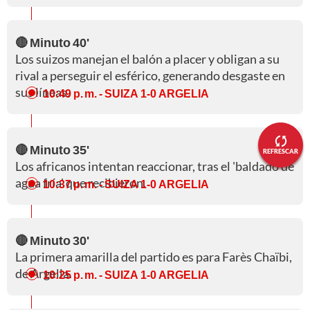
🔴 Minuto 40'
Los suizos manejan el balón a placer y obligan a su
rival a perseguir el esférico, generando desgaste en
sus líneas.
10:49 p. m.
- SUIZA 1-0 ARGELIA
🔴 Minuto 35'
REFRESCAR
Los africanos intentan reaccionar, tras el 'baldado de
agua fría' que recibieron.
10:37 p. m.
- SUIZA 1-0 ARGELIA
🔴 Minuto 30'
La primera amarilla del partido es para Farès Chaïbi,
de Argelia.
10:25 p. m.
- SUIZA 1-0 ARGELIA