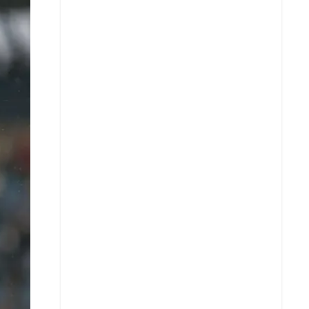
X
Whatsapp