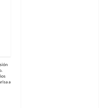
sión
o.
eños
risa a