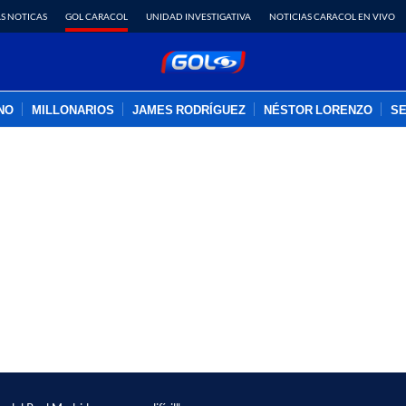
S NOTICAS
GOL CARACOL
UNIDAD INVESTIGATIVA
NOTICIAS CARACOL EN VIVO
INO
MILLONARIOS
JAMES RODRÍGUEZ
NÉSTOR LORENZO
SE
PUBLICIDAD