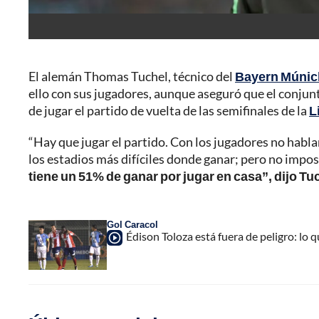
El alemán Thomas Tuchel, técnico del
Bayern Múnic
ello con sus jugadores, aunque aseguró que el conjun
de jugar el partido de vuelta de las semifinales de la
L
“Hay que jugar el partido. Con los jugadores no hab
los estadios más difíciles donde ganar; pero no impos
tiene un 51% de ganar por jugar en casa”, dijo Tu
Gol Caracol
Édison Toloza está fuera de peligro: lo 