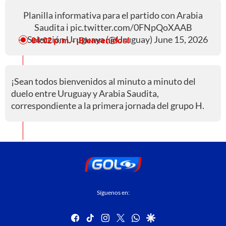
Planilla informativa para el partido con Arabia
Saudita ℹ️
pic.twitter.com/0FNpQoXAAB
— Selección Uruguaya (@Uruguay)
June 15, 2026
04:02 p. m.
- ¡Bienvenidos!
¡Sean todos bienvenidos al minuto a minuto del
duelo entre Uruguay y Arabia Saudita,
correspondiente a la primera jornada del grupo H.
Síguenos en:
facebook
tiktok
instagram
twitter
whatsapp
google