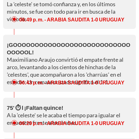
La 'celeste' se tomó confianza y, en los últimos
minutos, se fue con todo para ir en busca de la
victoria.
06:49 p. m.
- ARABIA SAUDITA 1-0 URUGUAY
¡GOOOOOOOOOOOOOOOOOOOOOOOOOOO
OOOOOL!
Maximiliano Araujo convirtió el empate frente al
arco, levantando a los cientos de hinchas de la
'celestes', que acompañaron a los 'charrúas' en el
estadio. Un remate cruzado significó el 1-1.
06:43 p. m.
- ARABIA SAUDITA 1-0 URUGUAY
75' ⏱️ l ¡Faltan quince!
A la 'celeste' se le acaba el tiempo para igualar el
encuentro frente a los árabes.
06:29 p. m.
- ARABIA SAUDITA 1-0 URUGUAY