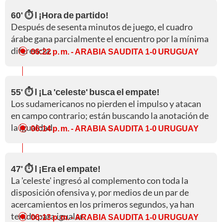
60' ⏱️ l ¡Hora de partido!
Después de sesenta minutos de juego, el cuadro
árabe gana parcialmente el encuentro por la mínima
diferencia.
06:22 p. m.
- ARABIA SAUDITA 1-0 URUGUAY
55' ⏱️ l ¡La 'celeste' busca el empate!
Los sudamericanos no pierden el impulso y atacan
en campo contrario; están buscando la anotación de
la igualdad.
06:14 p. m.
- ARABIA SAUDITA 1-0 URUGUAY
47' ⏱️ l ¡Era el empate!
La 'celeste' ingresó al complemento con toda la
disposición ofensiva y, por medios de un par de
acercamientos en los primeros segundos, ya han
tenido para igualar.
06:13 p. m.
- ARABIA SAUDITA 1-0 URUGUAY