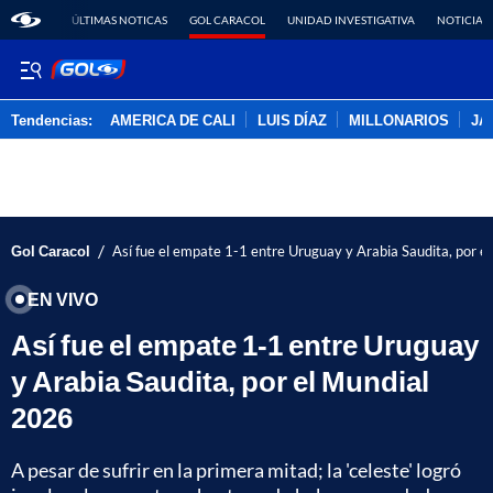
ÚLTIMAS NOTICAS
GOL CARACOL
UNIDAD INVESTIGATIVA
NOTICIAS
Tendencias:
AMERICA DE CALI
LUIS DÍAZ
MILLONARIOS
JA
PUBLICIDAD
/
Gol Caracol
Así fue el empate 1-1 entre Uruguay y Arabia Saudita, por e
EN VIVO
Así fue el empate 1-1 entre Uruguay
y Arabia Saudita, por el Mundial
2026
A pesar de sufrir en la primera mitad; la 'celeste' logró