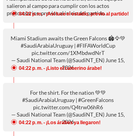
salieron al campo para cumplir con los actos
protocolarios, previos al inicio del partido.
04:22 p. m.
- ¡Así luce el estadio, previo al partido!
Miami Stadium awaits the Green Falcons 🏟️🦅💚
#SaudiArabiaUruguay
|
#FIFAWorldCup
pic.twitter.com/1XMbdwdNrT
— Saudi National Team (@SaudiNT_EN)
June 15,
2026
04:22 p. m.
- ¡Listo el camerino árabe!
For the shirt. For the nation 💚💚
#SaudiArabiaUruguay
|
#GreenFalcons
pic.twitter.com/Q4trw06hR6
— Saudi National Team (@SaudiNT_EN)
June 15,
2026
04:22 p. m.
- ¡Los árabes ya llegaron!