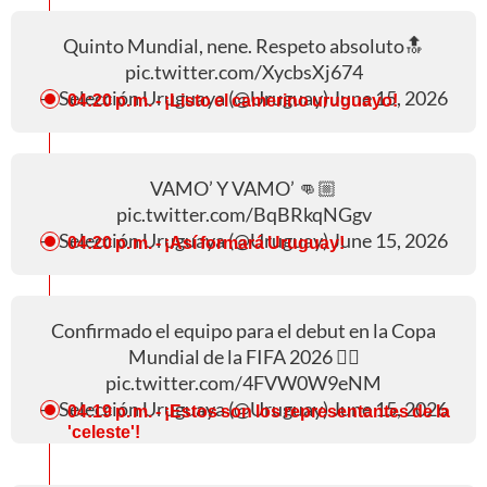
Quinto Mundial, nene. Respeto absoluto🔝
pic.twitter.com/XycbsXj674
— Selección Uruguaya (@Uruguay)
June 15, 2026
04:20 p. m.
- ¡Listo el camerino uruguayo!
VAMO’ Y VAMO’ 👊🏼
pic.twitter.com/BqBRkqNGgv
— Selección Uruguaya (@Uruguay)
June 15, 2026
04:20 p. m.
- ¡Así formará Uruguay!
Confirmado el equipo para el debut en la Copa
Mundial de la FIFA 2026 ✍🏼
pic.twitter.com/4FVW0W9eNM
— Selección Uruguaya (@Uruguay)
June 15, 2026
04:19 p. m.
- ¡Estos son los representantes de la
'celeste'!