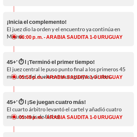
¡Inicia el complemento!
El juez dio la orden y el encuentro ya continúa en
Miami.
06:00 p. m.
- ARABIA SAUDITA 1-0 URUGUAY
45+' ⏱️ l ¡Terminó el primer tiempo!
El juez central le puso punto final a los primeros 45
minutos, del duelo entre uruguayos y árabes.
05:53 p. m.
- ARABIA SAUDITA 1-0 URUGUAY
45+' ⏱️ l ¡Se juegan cuatro más!
El cuarto árbitro levantó el cartel y añadió cuatro
minutos más de fútbol.
05:49 p. m.
- ARABIA SAUDITA 1-0 URUGUAY