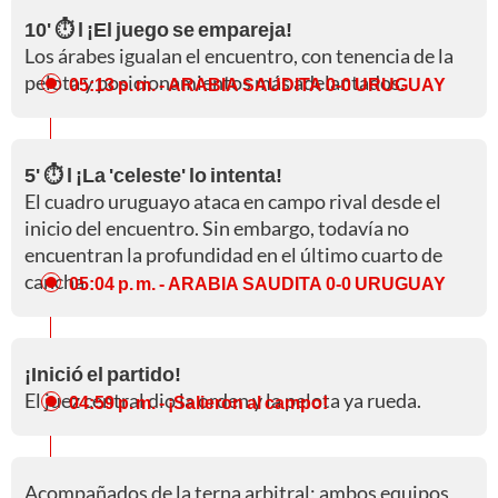
10' ⏱️ l ¡El juego se empareja!
Los árabes igualan el encuentro, con tenencia de la
pelota y posicionamientos más adelantados.
05:13 p. m.
- ARABIA SAUDITA 0-0 URUGUAY
5' ⏱️ l ¡La 'celeste' lo intenta!
El cuadro uruguayo ataca en campo rival desde el
inicio del encuentro. Sin embargo, todavía no
encuentran la profundidad en el último cuarto de
cancha.
05:04 p. m.
- ARABIA SAUDITA 0-0 URUGUAY
¡Inició el partido!
El juez central dio la orden y la pelota ya rueda.
04:59 p. m.
- ¡Salieron al campo!
Acompañados de la terna arbitral; ambos equipos