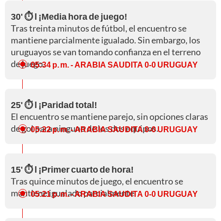
30' ⏱️ l ¡Media hora de juego!
Tras treinta minutos de fútbol, el encuentro se
mantiene parcialmente igualado. Sin embargo, los
uruguayos se van tomando confianza en el terreno
de juego.
05:34 p. m.
- ARABIA SAUDITA 0-0 URUGUAY
25' ⏱️ l ¡Paridad total!
El encuentro se mantiene parejo, sin opciones claras
de gol para ninguno de los dos equipos.
05:22 p. m.
- ARABIA SAUDITA 0-0 URUGUAY
15' ⏱️ l ¡Primer cuarto de hora!
Tras quince minutos de juego, el encuentro se
mantiene igualado parcialmente.
05:21 p. m.
- ARABIA SAUDITA 0-0 URUGUAY