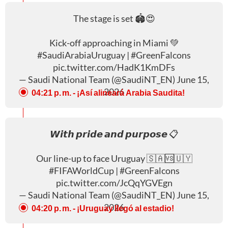
The stage is set 🏟️😍
Kick-off approaching in Miami 💚
#SaudiArabiaUruguay
|
#GreenFalcons
pic.twitter.com/HadK1KmDFs
— Saudi National Team (@SaudiNT_EN)
June 15,
2026
04:21 p. m.
- ¡Así alineará Arabia Saudita!
𝙒𝙞𝙩𝙝 𝙥𝙧𝙞𝙙𝙚 𝙖𝙣𝙙 𝙥𝙪𝙧𝙥𝙤𝙨𝙚 📋
Our line-up to face Uruguay 🇸🇦🆚🇺🇾
#FIFAWorldCup
|
#GreenFalcons
pic.twitter.com/JcQqYGVEgn
— Saudi National Team (@SaudiNT_EN)
June 15,
2026
04:20 p. m.
- ¡Uruguay llegó al estadio!