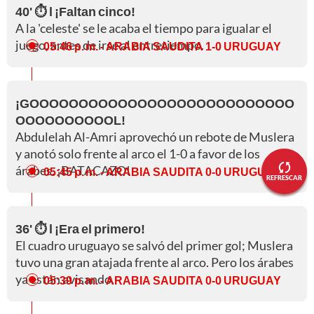
40' ⏱️ l ¡Faltan cinco!
A la 'celeste' se le acaba el tiempo para igualar el
juego, antes de irse al entretiempo.
05:46 p. m.
- ARABIA SAUDITA 1-0 URUGUAY
¡GOOOOOOOOOOOOOOOOOOOOOOOOOOO
OOOOOOOOOOL!
Abdulelah Al-Amri aprovechó un rebote de Muslera
y anotó solo frente al arco el 1-0 a favor de los
árabes. ¡BATACAZO!
05:45 p. m.
- ARABIA SAUDITA 0-0 URUGUAY
REFRESCAR
36' ⏱️ l ¡Era el primero!
El cuadro uruguayo se salvó del primer gol; Muslera
tuvo una gran atajada frente al arco. Pero los árabes
ya están avisando.
05:39 p. m.
- ARABIA SAUDITA 0-0 URUGUAY