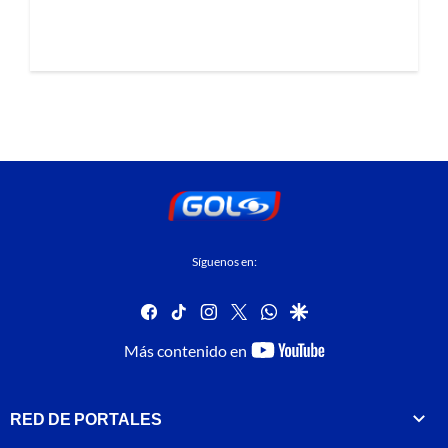
Síguenos en:
facebook
tiktok
instagram
twitter
whatsapp
google
youtube-
Más contenido en
footer
RED DE PORTALES