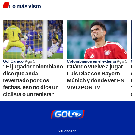
Lo más visto
Gol Caracol
Ago 5
Colombianos en el exterior
Ago 5
Go
"El jugador colombiano
Cuándo vuelve a jugar
L
dice que anda
Luis Díaz con Bayern
e
reventado por dos
Múnich y dónde ver EN
M
fechas, eso no dice un
VIVO POR TV
"
ciclista o un tenista"
a
Síguenos en: