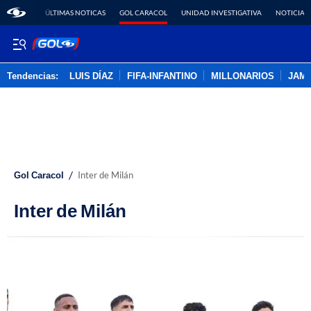
ÚLTIMAS NOTICAS
GOL CARACOL
UNIDAD INVESTIGATIVA
NOTICIAS
Tendencias:
LUIS DÍAZ
FIFA-INFANTINO
MILLONARIOS
JAM
PUBLICIDAD
/
Gol Caracol
Inter de Milán
Inter de Milán