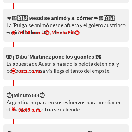
👊🏻🇦🇷 Messi se animó y al córner👊🏻🇦🇷
La 'Pulga' se animó desde afuera y el golero austriaco
envió el balón al tiro de esquina.
01:20 p. m.
- ⏱️ ¡Minuto 55!⏱️
🧤 ¡'Dibu' Martínez pone los guantes!🧤
La apuesta de Austria ha sido la pelota detenida, y
por poco, por esa vía llega el tanto del empate.
01:17 p. m.
⏱️¡Minuto 50!⏱️
Argentina no para en sus esfuerzos para ampliar en
el marcador; Austria se defiende.
01:09 p. m.