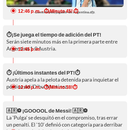
12:46 p. m.
- ⏱️¡Minuto 45! ⏱️
Lionel Messi, jugador de Argentina.
afp.
⏱️¡Se juega el tiempo de adición del PT!
Serán siete minutos más en la primera parte entre
Argentina 1-0 Austria.
12:45 p. m.
⏱️ ¡Últimos instantes del PT!⏱️
Austria apela a la pelota detenida para inquietar el
pórtico del 'Dibu' Martínez.
12:40 p. m.
- ⏱️¡Minuto 38!⏱️
🇦🇷⚽ ¡GOOOOL de Messi! 🇦🇷⚽
La 'Pulga' se desquitó en el compromiso, tras errar
un penalti. El '10' definió con categoría para derribar