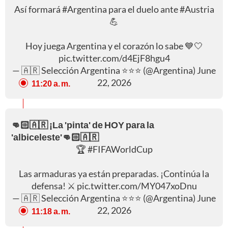
Así formará
#Argentina
para el duelo ante
#Austria
💪
Hoy juega Argentina y el corazón lo sabe 💙🤍
pic.twitter.com/d4EjF8hgu4
— 🇦🇷 Selección Argentina ⭐⭐⭐ (@Argentina)
June
22, 2026
11:20 a. m.
👊🏻🇦🇷 ¡La 'pinta' de HOY para la
'albiceleste'👊🏻🇦🇷
🏆
#FIFAWorldCup
Las armaduras ya están preparadas. ¡Continúa la
defensa! ⚔️
pic.twitter.com/MY047xoDnu
— 🇦🇷 Selección Argentina ⭐⭐⭐ (@Argentina)
June
22, 2026
11:18 a. m.