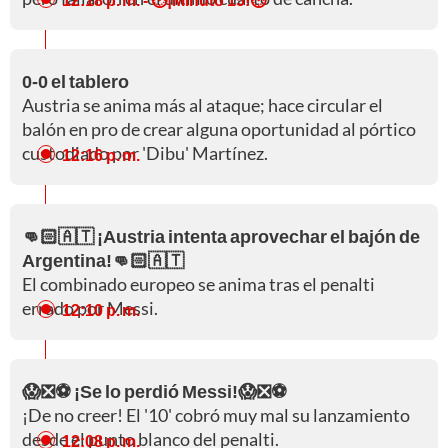
0-0 el tablero
Austria se anima más al ataque; hace circular el
balón en pro de crear alguna oportunidad al pórtico
custodiado por 'Dibu' Martínez.
12:16 p. m.
👊🏻🇦🇹 ¡Austria intenta aprovechar el bajón de
Argentina!👊🏻🇦🇹
El combinado europeo se anima tras el penalti
errado por Messi.
12:10 p. m.
😱❎⚽ ¡Se lo perdió Messi!😱❎⚽
¡De no creer! El '10' cobró muy mal su lanzamiento
desde el punto blanco del penalti.
12:08 p. m.