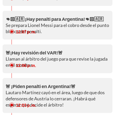
👊🏻🇦🇷 ¡Hay penalti para Argentina!👊🏻🇦🇷
Se prepara Lionel Messi para el cobro desde el punto
blanco del penalti.
12:07 p. m.
🚨¡Hay revisión del VAR!🚨
Llaman al árbitro del juego para que revise la jugada
en el monitor.
12:06 p. m.
🚨 ¡Piden penalti en Argentina!🚨
Lautaro Martínez cayó en el área, luego de que dos
defensores de Austria lo cerraran. ¡Habrá qué
esperar qué decide el árbitro!
12:03 p. m.