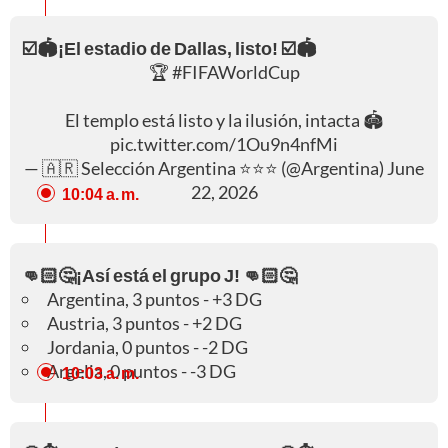
☑️🏟️¡El estadio de Dallas, listo! ☑️🏟️
🏆
#FIFAWorldCup
El templo está listo y la ilusión, intacta 🏟️
pic.twitter.com/1Ou9n4nfMi
— 🇦🇷 Selección Argentina ⭐⭐⭐ (@Argentina)
June
22, 2026
10:04 a. m.
👊🏻🤔¡Así está el grupo J! 👊🏻🤔
Argentina, 3 puntos - +3 DG
Austria, 3 puntos - +2 DG
Jordania, 0 puntos - -2 DG
Argelia, 0 puntos - -3 DG
10:03 a. m.