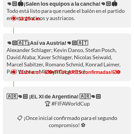
👊🏻🏟️¡Salen los equipos a la cancha!👊🏻🏟️
Todo está listo para que ruede el balón en el partido
entre argentinos y austriacos.
11:25 a. m.
👊🏻🇦🇹¡Así va Austria!👊🏻🇦🇹
Alexander Schlager; Kevin Danso, Stefan Posch,
David Alaba; Xaver Schlager, Nicolas Seiwald,
Marcel Sabitzer, Romano Schmid, Konrad Laimer,
Paul Wanner; Michael Gregoritsch.
11:24 a. m.
- ☑️⚽¡TITULARES confirmadas!☑️⚽
🇦🇷👊🏻 ¡EL XI de Argentina! 🇦🇷👊🏻
🏆
#FIFAWorldCup
📋 ¡Once inicial confirmado para el segundo
compromiso! ⚽