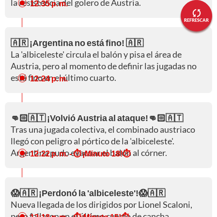
la resistencia del golero de Austria.
12:35 p. m.
REFRESCAR
🇦🇷 ¡Argentina no está fino! 🇦🇷
La 'albiceleste' circula el balón y pisa el área de
Austria, pero al momento de definir las jugadas no
está fino en el último cuarto.
12:24 p. m.
👊🏻🇦🇹 ¡Volvió Austria al ataque!👊🏻🇦🇹
Tras una jugada colectiva, el combinado austriaco
llegó con peligro al pórtico de la 'albiceleste'.
Argentina pudo evacuar el balón al córner.
12:22 p. m.
- ⏱️ ¡Minuto 18!⏱️
😱🇦🇷 ¡Perdonó la 'albiceleste'!😱🇦🇷
Nueva llegada de los dirigidos por Lionel Scaloni,
pero fallaron en el último cuarto de cancha.
12:18 p. m.
- ⏱️¡Minuto 15!⏱️