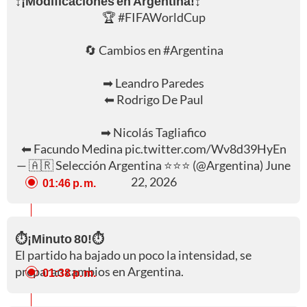
↕️¡Modificaciones en Argentina!↕️
🏆
#FIFAWorldCup
🔄 Cambios en
#Argentina
➡ Leandro Paredes
⬅ Rodrigo De Paul
➡ Nicolás Tagliafico
⬅ Facundo Medina
pic.twitter.com/Wv8d39HyEn
— 🇦🇷 Selección Argentina ⭐⭐⭐ (@Argentina)
June
22, 2026
01:46 p. m.
⏱️¡Minuto 80!⏱️
El partido ha bajado un poco la intensidad, se
preparan cambios en Argentina.
01:38 p. m.