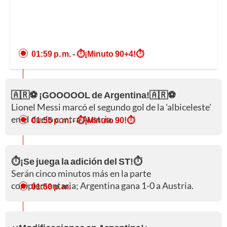
01:59 p. m.
- ⏱️¡Minuto 90+4!⏱️
🇦🇷⚽ ¡GOOOOOL de Argentina!🇦🇷⚽
Lionel Messi marcó el segundo gol de la 'albiceleste'
en el duelo contra Austria.
01:55 p. m.
- ⏱️¡Minuto 90!⏱️
⏱️¡Se juega la adición del ST!⏱️
Serán cinco minutos más en la parte
complementaria; Argentina gana 1-0 a Austria.
01:50 p. m.