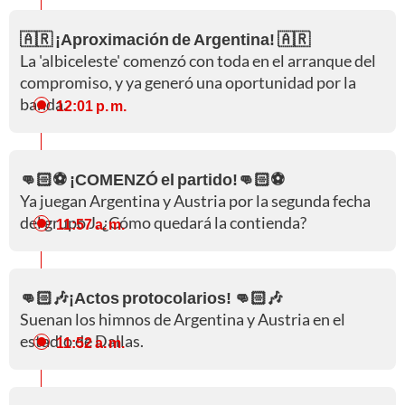
🇦🇷 ¡Aproximación de Argentina! 🇦🇷
La 'albiceleste' comenzó con toda en el arranque del
compromiso, y ya generó una oportunidad por la
banda.
12:01 p. m.
👊🏻⚽ ¡COMENZÓ el partido!👊🏻⚽
Ya juegan Argentina y Austria por la segunda fecha
del grupo J. ¿Cómo quedará la contienda?
11:57 a. m.
👊🏻🎶¡Actos protocolarios! 👊🏻🎶
Suenan los himnos de Argentina y Austria en el
estadio de Dallas.
11:52 a. m.