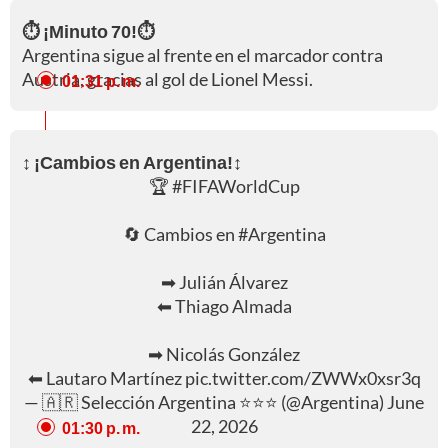
⏱️ ¡Minuto 70!⏱️
Argentina sigue al frente en el marcador contra
Austria, gracias al gol de Lionel Messi.
01:31 p. m.
↕️ ¡Cambios en Argentina!↕️
🏆
#FIFAWorldCup
🔄 Cambios en
#Argentina
➡ Julián Álvarez
⬅ Thiago Almada
➡ Nicolás González
⬅ Lautaro Martínez
pic.twitter.com/ZWWx0xsr3q
— 🇦🇷 Selección Argentina ⭐⭐⭐ (@Argentina)
June
22, 2026
01:30 p. m.