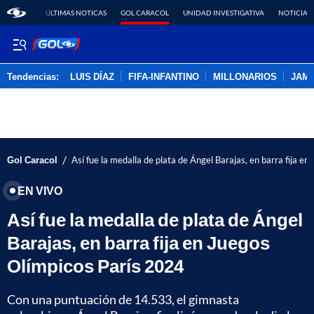
ÚLTIMAS NOTICAS
GOL CARACOL
UNIDAD INVESTIGATIVA
NOTICIAS
Tendencias:
LUIS DÍAZ
FIFA-INFANTINO
MILLONARIOS
JAM
PUBLICIDAD
/
Gol Caracol
Así fue la medalla de plata de Ángel Barajas, en barra fija e
EN VIVO
Así fue la medalla de plata de Ángel
Barajas, en barra fija en Juegos
Olímpicos París 2024
Con una puntuación de 14.533, el gimnasta