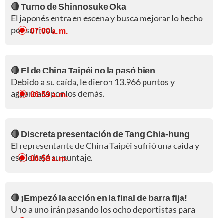
🔴 Turno de Shinnosuke Oka
El japonés entra en escena y busca mejorar lo hecho
por su rival.
07:00 a. m.
🔴 El de China Taipéi no la pasó bien
Debido a su caída, le dieron 13.966 puntos y
aguardará por los demás.
06:59 a. m.
🔴 Discreta presentación de Tang Chia-hung
El representante de China Taipéi sufrió una caída y
eso le bajó su puntaje.
06:58 a. m.
🔴 ¡Empezó la acción en la final de barra fija!
Uno a uno irán pasando los ocho deportistas para