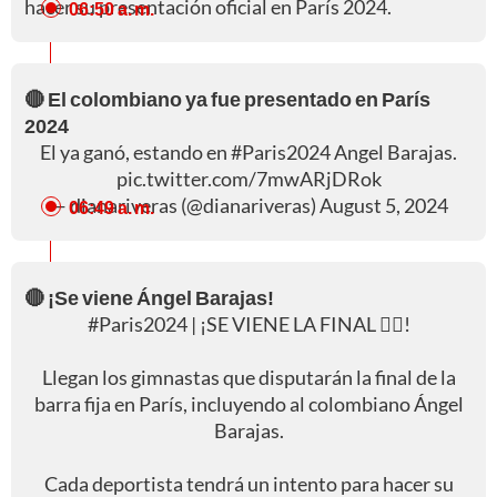
hacer su presentación oficial en París 2024.
06:50 a. m.
🔴 El colombiano ya fue presentado en París
2024
El ya ganó, estando en
#Paris2024
Angel Barajas.
pic.twitter.com/7mwARjDRok
— dianariveras (@dianariveras)
August 5, 2024
06:49 a. m.
🔴 ¡Se viene Ángel Barajas!
#Paris2024
| ¡SE VIENE LA FINAL 🤸‍♂️!
Llegan los gimnastas que disputarán la final de la
barra fija en París, incluyendo al colombiano Ángel
Barajas.
Cada deportista tendrá un intento para hacer su