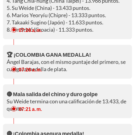
4. Tang Chia-hung (China Taipéi) - 13.966 puntos.
5. Su Weide (China) - 13.433 puntos.
6. Marios Yeoryíu (Chipre) - 13.333 puntos.
7. Takaaki Sugino (Japón) - 11.633 puntos.
8. Tin Srbić (Croacia) - 11.333 puntos.
07:26 a. m.
🏆 ¡COLOMBIA GANA MEDALLA!
Ángel Barajas, con el mismo puntaje del primero, se
cuelga la medalla de plata.
07:26 a. m.
🔴 Mala salida del chino y duro golpe
Su Weide termina con una calificación de 13.433, de
quinto.
07:21 a. m.
🔴 ¡Colombia asegura medalla!