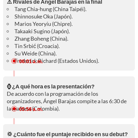
⚠️ Rivales de Ángel Barajas en la final
Tang Chia-hung (China Taipéi).
Shinnosuke Oka (Japón).
Marios Yeoryíu (Chipre).
Takaaki Sugino (Japón).
Zhang Boheng (China).
Tin Srbić (Croacia).
Su Weide (China).
Frederick Richard (Estados Unidos).
06:01 a. m.
⌚ ¿A qué hora es la presentación?
De acuerdo con la programación de los
organizadores, Ángel Barajas compite a las 6:30 de
la mañana (Colombia).
05:56 a. m.
💢 ¿Cuánto fue el puntaje recibido en su debut?