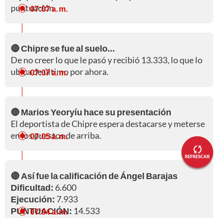
puntuación.
07:07 a. m.
🔴 Chipre se fue al suelo...
De no creer lo que le pasó y recibió 13.333, lo que lo
ubica de último por ahora.
07:07 a. m.
🔴 Marios Yeoryíu hace su presentación
El deportista de Chipre espera destacarse y meterse
en los puestos de arriba.
07:05 a. m.
REFRESCAR
🔴 Así fue la calificación de Ángel Barajas
Dificultad:
6.600
Ejecución:
7.933
PUNTUACIÓN:
14.533
07:04 a. m.