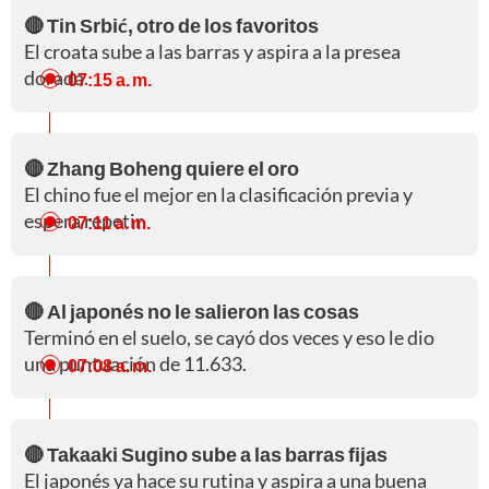
🔴 Tin Srbić, otro de los favoritos
El croata sube a las barras y aspira a la presea
dorada.
07:15 a. m.
🔴 Zhang Boheng quiere el oro
El chino fue el mejor en la clasificación previa y
espera repetir.
07:11 a. m.
🔴 Al japonés no le salieron las cosas
Terminó en el suelo, se cayó dos veces y eso le dio
una puntuación de 11.633.
07:08 a. m.
🔴 Takaaki Sugino sube a las barras fijas
El japonés ya hace su rutina y aspira a una buena