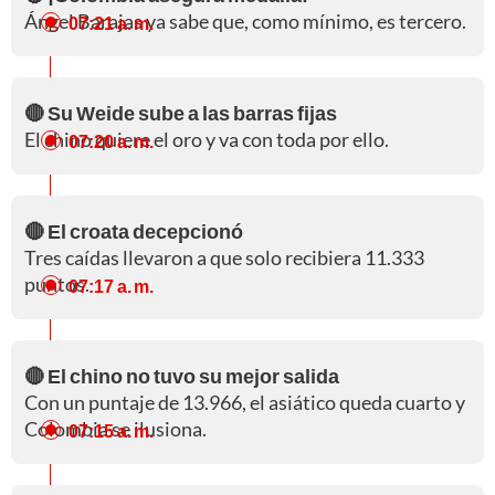
Ángel Barajas ya sabe que, como mínimo, es tercero.
07:21 a. m.
🔴 Su Weide sube a las barras fijas
El chino quiere el oro y va con toda por ello.
07:20 a. m.
🔴 El croata decepcionó
Tres caídas llevaron a que solo recibiera 11.333
puntos.
07:17 a. m.
🔴 El chino no tuvo su mejor salida
Con un puntaje de 13.966, el asiático queda cuarto y
Colombia se ilusiona.
07:15 a. m.