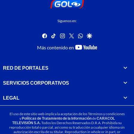
Síguenos en:
facebook
tiktok
instagram
twitter
whatsapp
google
youtube-
Más contenido en
footer
RED DE PORTALES
SERVICIOS CORPORATIVOS
LEGAL
El uso de este sitio web implica la aceptación de los
Términos y condiciones
y
Políticas de Tratamiento de la Información
de
CARACOL
TELEVISIÓN S.A.
Todos los Derechos Reservados D.R.A. Prohibida su
reproducción total o parcial, así como su traducción a cualquier idioma sin
autorización escrita de su titular. Reproduction in whole or in part, or