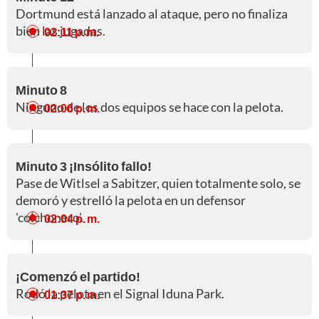
Dortmund está lanzado al ataque, pero no finaliza
bien las jugadas.
02:11 p. m.
Minuto 8
Ninguno de los dos equipos se hace con la pelota.
02:06 p. m.
Minuto 3 ¡Insólito fallo!
Pase de Witlsel a Sabitzer, quien totalmente solo, se
demoró y estrelló la pelota en un defensor
'colchonero'.
02:04 p. m.
¡Comenzó el partido!
Rodó la pelota en el Signal Iduna Park.
01:37 p. m.