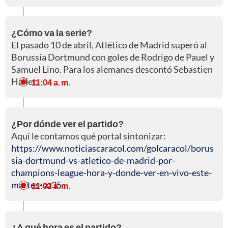
¿Cómo va la serie?
El pasado 10 de abril, Atlético de Madrid superó al
Borussia Dortmund con goles de Rodrigo de Pauel y
Samuel Lino. Para los alemanes descontó Sebastien
Haller.
11:04 a. m.
¿Por dónde ver el partido?
Aquí le contamos qué portal sintonizar:
https://www.noticiascaracol.com/golcaracol/borus
sia-dortmund-vs-atletico-de-madrid-por-
champions-league-hora-y-donde-ver-en-vivo-este-
martes-so35
11:02 a. m.
¿A qué hora es el partido?