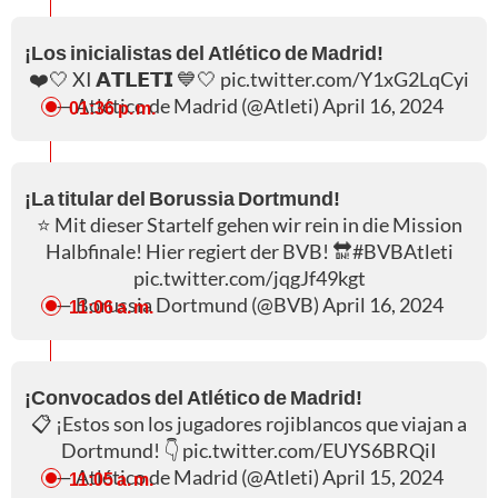
¡Los inicialistas del Atlético de Madrid!
❤️🤍 XI 𝗔𝗧𝗟𝗘𝗧𝗜 💙🤍
pic.twitter.com/Y1xG2LqCyi
— Atlético de Madrid (@Atleti)
April 16, 2024
01:36 p. m.
¡La titular del Borussia Dortmund!
⭐️ Mit dieser Startelf gehen wir rein in die Mission
Halbfinale! Hier regiert der BVB! 🔛
#BVBAtleti
pic.twitter.com/jqgJf49kgt
— Borussia Dortmund (@BVB)
April 16, 2024
11:06 a. m.
¡Convocados del Atlético de Madrid!
📋 ¡Estos son los jugadores rojiblancos que viajan a
Dortmund! 👇
pic.twitter.com/EUYS6BRQiI
— Atlético de Madrid (@Atleti)
April 15, 2024
11:05 a. m.