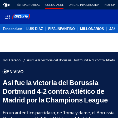
ÚLTIMAS NOTICAS
GOL CARACOL
UNIDAD INVESTIGATIVA
NOTICIAS
Tendencias:
LUIS DÍAZ
FIFA-INFANTINO
MILLONARIOS
JAM
PUBLICIDAD
/
Gol Caracol
Así fue la victoria del Borussia Dortmund 4-2 contra Atléti
EN VIVO
Así fue la victoria del Borussia
Dortmund 4-2 contra Atlético de
Madrid por la Champions League
En un auténtico partidazo, de 'toma y dame', el Borussia