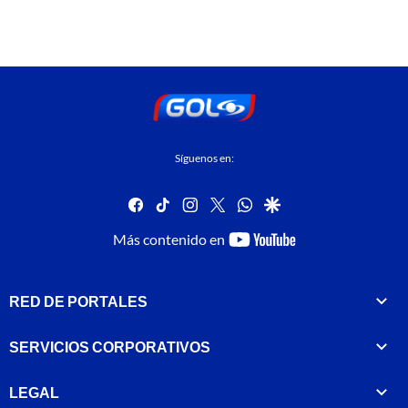
Síguenos en:
facebook
tiktok
instagram
twitter
whatsapp
google
youtube-
Más contenido en
footer
RED DE PORTALES
SERVICIOS CORPORATIVOS
LEGAL