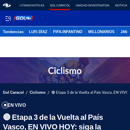
ÚLTIMAS NOTICAS
GOL CARACOL
UNIDAD INVESTIGATIVA
NOTICIAS
Tendencias:
LUIS DÍAZ
FIFA-INFANTINO
MILLONARIOS
JAM
PUBLICIDAD
/
/
Gol Caracol
Ciclismo
🔴 Etapa 3 de la Vuelta al País Vasco, EN VIVO 
EN VIVO
🔴 Etapa 3 de la Vuelta al País
Vasco, EN VIVO HOY: siga la