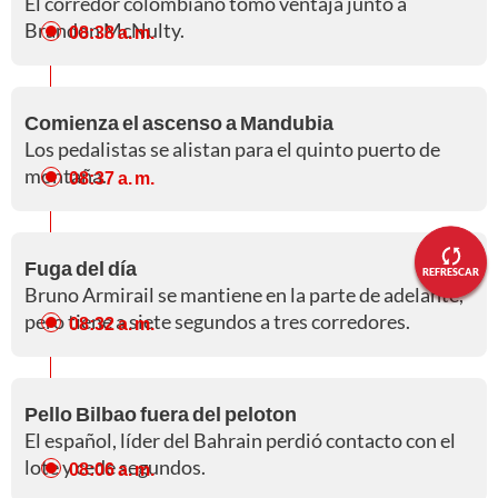
El corredor colombiano tomó ventaja junto a
Brandon McNulty.
08:38 a. m.
Comienza el ascenso a Mandubia
Los pedalistas se alistan para el quinto puerto de
montaña.
08:37 a. m.
Fuga del día
REFRESCAR
Bruno Armirail se mantiene en la parte de adelante,
pero tiene a siete segundos a tres corredores.
08:32 a. m.
Pello Bilbao fuera del peloton
El español, líder del Bahrain perdió contacto con el
lote y cede segundos.
08:06 a. m.