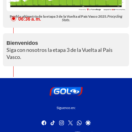
Perfil y altimetría de la etapa 3 de la Vuelta al País Vasco 2025.
Procycling
06:36 a. m.
Stats.
Bienvenidos
Siga con nosotros la etapa 3 de la Vuelta al País
Vasco.
Síguenos en:
facebook
tiktok
instagram
twitter
whatsapp
google