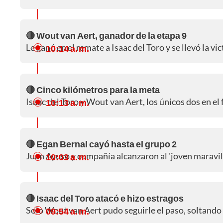
🔴 Wout van Aert, ganador de la etapa 9
Le ganó en el remate a Isaac del Toro y se llevó la vic
10:14 a. m.
🔴 Cinco kilómetros para la meta
Isaac del Toro y Wout van Aert, los únicos dos en el
10:13 a. m.
🔴 Egan Bernal cayó hasta el grupo 2
Juan Ayuso y compañía alcanzaron al 'joven maravill
10:03 a. m.
🔴 Isaac del Toro atacó e hizo estragos
Solo Wout van Aert pudo seguirle el paso, soltando 
09:54 a. m.