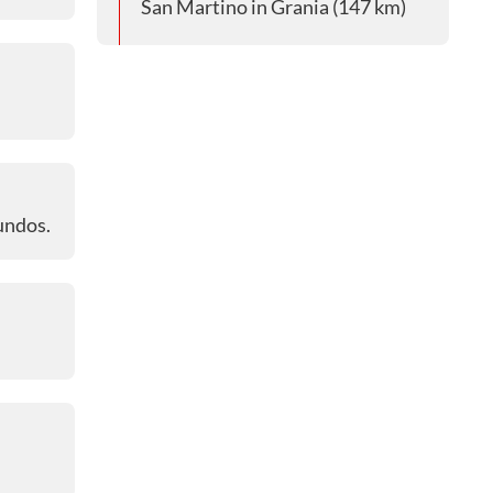
San Martino in Grania (147 km)
09:48 a. m.
🔴 Thomas Pidcock no se da por
vencido
09:48 a. m.
🔴 Thymen Arensman, con
problemas mecánicos
gundos.
09:47 a. m.
🔴 Problemas para el Alpecin -
Deceuninck
09:46 a. m.
🔴 Brandon Rivera pone el ritmo
09:24 a. m.
🔴 Egan Bernal, en el grupo de