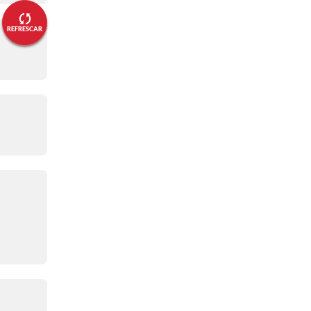
adelante
REFRESCAR
09:18 a. m.
🔴 Más dificultades para Primož
Roglič
09:17 a. m.
🔴 Derek Gee presentó un
pinchazo
09:15 a. m.
🔴 Siguen las caídas, con dos
favoritos
09:14 a. m.
🔴 Michael Storer, al suelo
08:49 a. m.
🔴 Más problemas para Milan