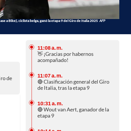
 a Bike), ciclista belga, ganó la etapa 9 del Giro de Italia 2025
AFP
11:08 a. m.
👋 ¡Gracias por habernos
acompañado!
11:07 a. m.
iro de
🔴 Clasificación general del Giro
de Italia, tras la etapa 9
10:31 a. m.
🔴 Wout van Aert, ganador de la
etapa 9
10:14 a. m.