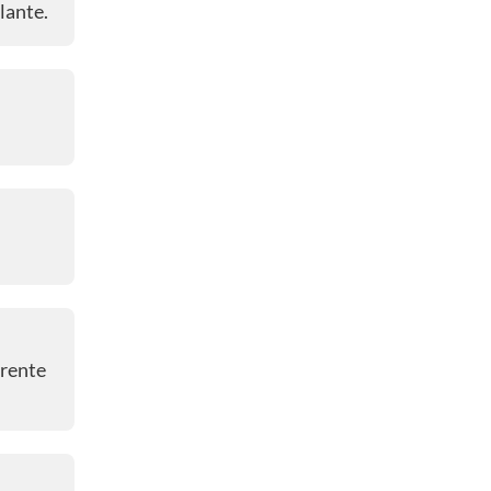
lante.
Fretin
08:48 a. m.
🔴 Diego Ulissi se complicó
08:47 a. m.
🔴 Wout van Aert, la carta del
Team Visma | Lease a Bike
08:46 a. m.
🔴 INEOS y Visma ponen orden
08:43 a. m.
🔴 ¡EMPEZÓ EL STERRATO!
frente
08:42 a. m.
🔴 Aceleran desde el pelotón