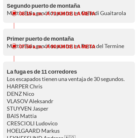
Segundo puerto de montaña
Mattia Bais ganó los puntos en Colle di Guaitarola
08:15 a. m.
- A 73 KM DE LA META
Primer puerto de montaña
Mattia Bais ganó los puntos en Passo del Termine
07:50 a. m.
- A 90 KM DE LA META
La fuga es de 11 corredores
Los escapados tienen una ventaja de 30 segundos.
HARPER Chris
DENZ Nico
VLASOV Aleksandr
STUYVEN Jasper
BAIS Mattia
CRESCIOLI Ludovico
HOELGAARD Markus