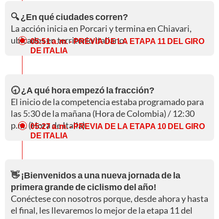
🔍 ¿En qué ciudades corren?
La acción inicia en Porcari y termina en Chiavari,
ubicados en territorio italiano.
05:51 a. m.
- PREVIA DE LA ETAPA 11 DEL GIRO
DE ITALIA
🕣 ¿A qué hora empezó la fracción?
El inicio de la competencia estaba programado para
las 5:30 de la mañana (Hora de Colombia) / 12:30
p.m. (Hora de Italia).
05:27 a. m.
- PREVIA DE LA ETAPA 10 DEL GIRO
DE ITALIA
👋 ¡Bienvenidos a una nueva jornada de la
primera grande de ciclismo del año!
Conéctese con nosotros porque, desde ahora y hasta
el final, les llevaremos lo mejor de la etapa 11 del