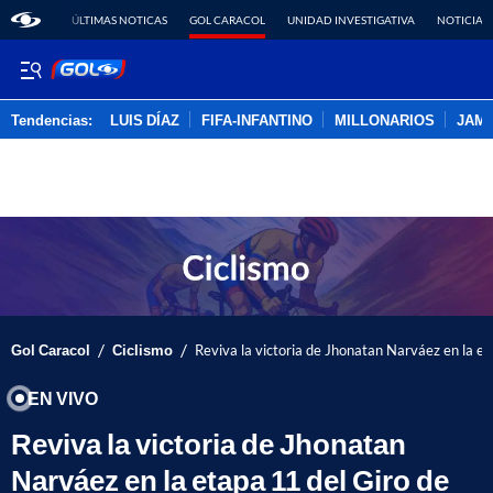
ÚLTIMAS NOTICAS
GOL CARACOL
UNIDAD INVESTIGATIVA
NOTICIAS
Tendencias:
LUIS DÍAZ
FIFA-INFANTINO
MILLONARIOS
JAM
PUBLICIDAD
/
/
Gol Caracol
Ciclismo
Reviva la victoria de Jhonatan Narváez en la et
EN VIVO
Reviva la victoria de Jhonatan
Narváez en la etapa 11 del Giro de