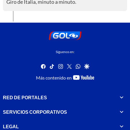
Giro de Italia, minuto a minuto.
Síguenos en:
facebook
tiktok
instagram
twitter
whatsapp
google
youtube-
Más contenido en
footer
RED DE PORTALES
SERVICIOS CORPORATIVOS
LEGAL