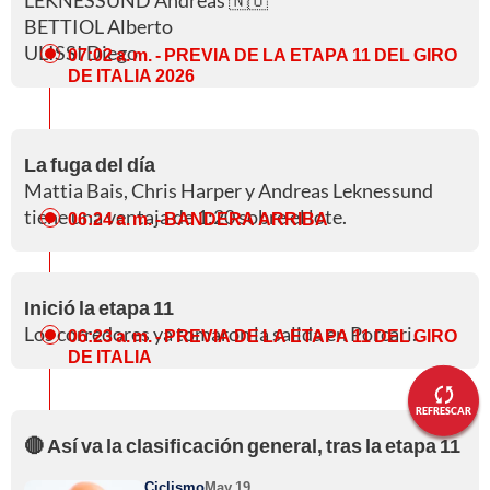
LEKNESSUND Andreas 🇳🇴
BETTIOL Alberto
ULISSI Diego
07:02 a. m.
- PREVIA DE LA ETAPA 11 DEL GIRO
DE ITALIA 2026
La fuga del día
Mattia Bais, Chris Harper y Andreas Leknessund
tiene una ventaja de 1:20 sobre el lote.
06:24 a. m.
- BANDERA ARRIBA
Inició la etapa 11
Los corredores ya tomaron la salida en Porcari.
06:23 a. m.
- PREVIA DE LA ETAPA 11 DEL GIRO
DE ITALIA
REFRESCAR
🔴 Así va la clasificación general, tras la etapa 11
Ciclismo
May 19