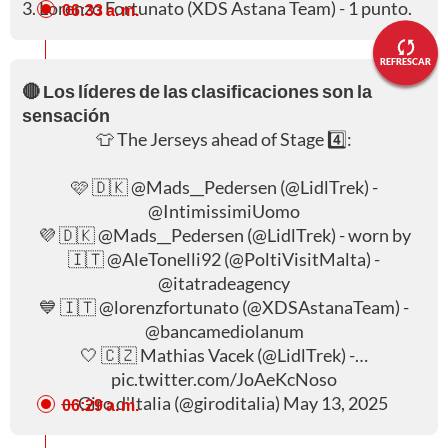
3. Lorenzo Fortunato (XDS Astana Team) - 1 punto.
06:33 a. m.
REFRESCAR
🔴 Los líderes de las clasificaciones son la
sensación
👕 The Jerseys ahead of Stage 4️⃣:
🩷 🇩🇰
@Mads__Pedersen
(
@LidlTrek
) -
@IntimissimiUomo
💜 🇩🇰
@Mads__Pedersen
(
@LidlTrek
) - worn by
🇮🇹
@AleTonelli92
(
@PoltiVisitMalta
) -
@itatradeagency
💙 🇮🇹
@lorenzfortunato
(
@XDSAstanaTeam
) -
@bancamediolanum
🤍 🇨🇿 Mathias Vacek (
@LidlTrek
) -…
pic.twitter.com/JoAeKcNoso
— Giro d'Italia (@giroditalia)
May 13, 2025
06:29 a. m.