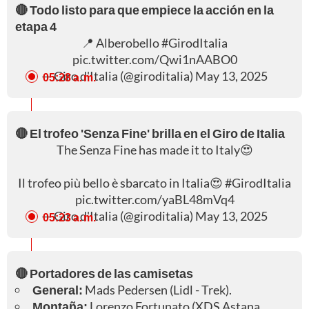
🔴 Todo listo para que empiece la acción en la
etapa 4
📍 Alberobello
#GirodItalia
pic.twitter.com/Qwi1nAABO0
— Giro d'Italia (@giroditalia)
May 13, 2025
05:28 a. m.
🔴 El trofeo 'Senza Fine' brilla en el Giro de Italia
The Senza Fine has made it to Italy😍
Il trofeo più bello è sbarcato in Italia😍
#GirodItalia
pic.twitter.com/yaBL48mVq4
— Giro d'Italia (@giroditalia)
May 13, 2025
05:23 a. m.
🔴 Portadores de las camisetas
General:
Mads Pedersen (Lidl - Trek).
Montaña:
Lorenzo Fortunato (XDS Astana