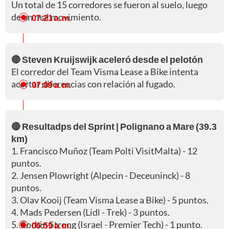
Un total de 15 corredores se fueron al suelo, luego
de un mal movimiento.
07:21 a. m.
🔴 Steven Kruijswijk aceleró desde el pelotón
El corredor del Team Visma Lease a Bike intenta
acortar diferencias con relación al fugado.
07:09 a. m.
🔴 Resultadps del Sprint | Polignano a Mare (39.3
km)
1. Francisco Muñoz (Team Polti VisitMalta) - 12
puntos.
2. Jensen Plowright (Alpecin - Deceuninck) - 8
puntos.
3. Olav Kooij (Team Visma Lease a Bike) - 5 puntos.
4. Mads Pedersen (Lidl - Trek) - 3 puntos.
5. Corbin Strong (Israel - Premier Tech) - 1 punto.
06:59 a. m.