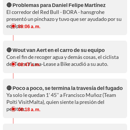
🔴 Problemas para Daniel Felipe Martínez
El corredor del Red Bull - BORA - hansgrohe
presentó un pinchazo y tuvo que ser ayudado por su
equipo.
09:06 a. m.
🔴 Wout van Aert en el carro de su equipo
Con el fin de recoger agua y demás cosas, el ciclista
del Team Visma-Lease a Bike acudió a su auto.
08:47 a. m.
🔴 Poco a poco, se termina la travesía del fugado
Ya solo le quedan 1' 45'' a Francisco Muñoz (Team
Polti VisitMalta), quien siente la presión del
pelotón.
08:18 a. m.