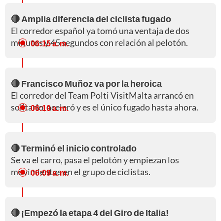
🔴 Amplia diferencia del ciclista fugado
El corredor español ya tomó una ventaja de dos
minutos y 45 segundos con relación al pelotón.
06:15 a. m.
🔴 Francisco Muñoz va por la heroica
El corredor del Team Polti VisitMalta arrancó en
solitario, aceleró y es el único fugado hasta ahora.
06:10 a. m.
🔴 Terminó el inicio controlado
Se va el carro, pasa el pelotón y empiezan los
movimientos en el grupo de ciclistas.
06:09 a. m.
🔴 ¡Empezó la etapa 4 del Giro de Italia!