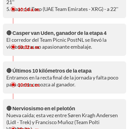
21''
5. Isaac del Toro (UAE Team Emirates - XRG) - a 22''
10:14 a. m.
🔴 Casper van Uden, ganador de la etapa 4
El corredor del Team Picnic PostNL se llevó la
victoria, tras un apasionante embalaje.
10:02 a. m.
🔴 Últimos 10 kilómetros de la etapa
Entramos en la recta final de la jornada y falta poco
para que se conozca al ganador.
10:01 a. m.
🔴 Nerviosismo en el pelotón
Nueva caída; esta vez entre Søren Kragh Andersen
(Lidl - Trek) y Francisco Muñoz (Team Polti