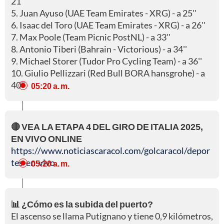
21''
5. Juan Ayuso (UAE Team Emirates - XRG) - a 25''
6. Isaac del Toro (UAE Team Emirates - XRG) - a 26''
7. Max Poole (Team Picnic PostNL) - a 33''
8. Antonio Tiberi (Bahrain - Victorious) - a 34''
9. Michael Storer (Tudor Pro Cycling Team) - a 36''
10. Giulio Pellizzari (Red Bull BORA hansgrohe) - a
40''
05:20 a. m.
🔴 VEA LA ETAPA 4 DEL GIRO DE ITALIA 2025,
EN VIVO ONLINE
https://www.noticiascaracol.com/golcaracol/depor
tes-en-vivo
05:20 a. m.
📊 ¿Cómo es la subida del puerto?
El ascenso se llama Putignano y tiene 0,9 kilómetros,