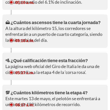
con un promedio del 6.1% de inclinación.
05:19 a. m.
🗻 ¿Cuántos ascensos tiene la cuarta jornada?
A la altura del kilómetro 15, los corredores se
enfrentarán a un puerto de cuarto categoría, siendo
la única subida del día.
05:18 a. m.
🚵 ¿Qué calificación tiene esta fracción?
La página web oficial del Giro de Italia le da una de
cinco estrellas a la etapa 4 de la ‘corsa rosa’.
05:17 a. m.
💯 ¿Cuántos kilómetros tiene la etapa 4?
Este martes 13 de mayo, el pelotón se enfrentará a
un total de 189 kilómetros de recorrido.
05:17 a. m.