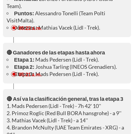
Team).
Puntos:
Alessandro Tonelli (Team Polti
VisitMalta).
Jóvenes:
Mathias Vacek (Lidl - Trek).
05:22 a. m.
🔴 Ganadores de las etapas hasta ahora
Etapa 1:
Mads Pedersen (Lidl - Trek).
Etapa 2:
Joshua Tarling (INEOS Grenadiers).
Etapa 3:
Mads Pedersen (Lidl - Trek).
05:21 a. m.
🔴 Así va la clasificación general, tras la etapa 3
1. Mads Pedersen (Lidl - Trek) - 7h 42' 10''
2. Primoz Roglic (Red Bull BORA hansgrohe) - a 9''
3. Mathias Vacek (Lidl - Trek) - a 14''
4. Brandon McNulty (UAE Team Emirates - XRG) - a