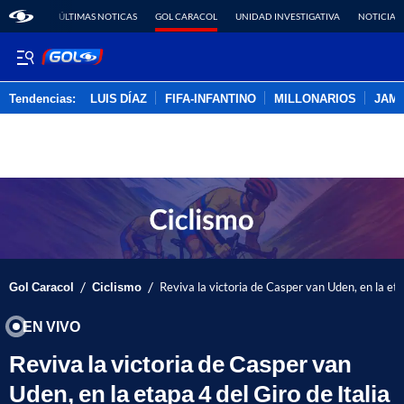
ÚLTIMAS NOTICAS
GOL CARACOL
UNIDAD INVESTIGATIVA
NOTICIAS
Tendencias:
LUIS DÍAZ
FIFA-INFANTINO
MILLONARIOS
JAM
PUBLICIDAD
/
/
Gol Caracol
Ciclismo
Reviva la victoria de Casper van Uden, en la eta
EN VIVO
Reviva la victoria de Casper van
Uden, en la etapa 4 del Giro de Italia