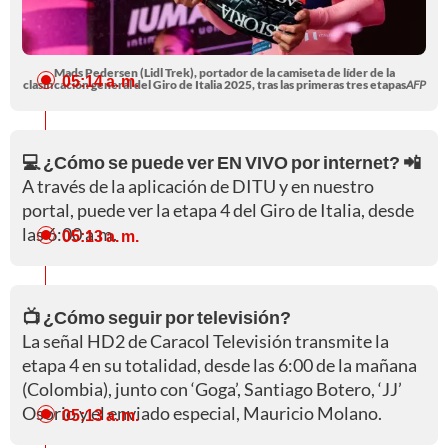
Mads Pedersen (Lidl Trek), portador de la camiseta de líder de la
05:14 a. m.
clasificación general del Giro de Italia 2025, tras las primeras tres etapas
AFP
💻 ¿Cómo se puede ver EN VIVO por internet? 📲
A través de la aplicación de DITU y en nuestro
portal, puede ver la etapa 4 del Giro de Italia, desde
las 6:00 a.m.
05:13 a. m.
📺 ¿Cómo seguir por televisión?
La señal HD2 de Caracol Televisión transmite la
etapa 4 en su totalidad, desde las 6:00 de la mañana
(Colombia), junto con ‘Goga’, Santiago Botero, ‘JJ’
Osorio y el enviado especial, Mauricio Molano.
05:13 a. m.