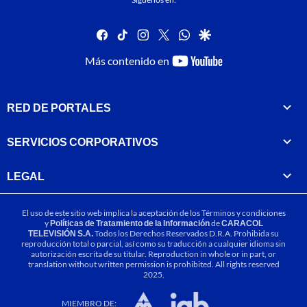
facebook
tiktok
instagram
twitter
whatsapp
google
youtube-
Más contenido en
footer
RED DE PORTALES
SERVICIOS CORPORATIVOS
LEGAL
El uso de este sitio web implica la aceptación de los
Términos y condiciones
y
Políticas de Tratamiento de la Información
de
CARACOL
TELEVISIÓN S.A.
Todos los Derechos Reservados D.R.A. Prohibida su
reproducción total o parcial, así como su traducción a cualquier idioma sin
autorización escrita de su titular. Reproduction in whole or in part, or
translation without written permission is prohibited. All rights reserved
2025.
MIEMBRO DE: