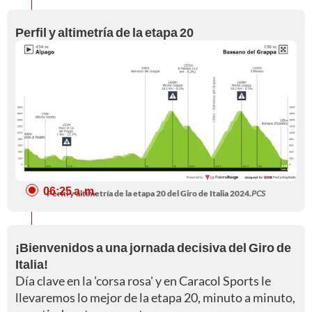
Perfil y altimetría de la etapa 20
06:25 a. m.
Perfil y altimetría de la etapa 20 del Giro de Italia 2024.
PCS
¡Bienvenidos a una jornada decisiva del Giro de
Italia!
Día clave en la 'corsa rosa' y en Caracol Sports le
llevaremos lo mejor de la etapa 20, minuto a minuto,