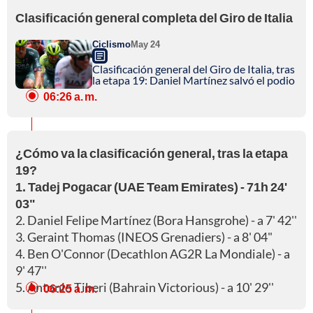
Clasificación general completa del Giro de Italia
Ciclismo
May 24
Clasificación general del Giro de Italia, tras
la etapa 19: Daniel Martínez salvó el podio
06:26 a. m.
¿Cómo va la clasificación general, tras la etapa
19?
1. Tadej Pogacar (UAE Team Emirates) - 71h 24'
03"
2. Daniel Felipe Martínez (Bora Hansgrohe) - a 7' 42''
3. Geraint Thomas (INEOS Grenadiers) - a 8' 04"
4. Ben O'Connor (Decathlon AG2R La Mondiale) - a
9' 47''
5. Antonio Tiberi (Bahrain Victorious) - a 10' 29''
06:25 a. m.