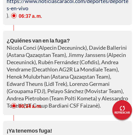
https://www.noticiascaracol.com/deportes/deporte
s-en-vivo
).
06:37 a. m.
¿Quiénes van en la fuga?
Nicola Conci (Alpecin Deceuninck), Davide Ballerini
(Astana Qazaqstan Team), Jimmy Janssens (Alpecin
Deceuninck), Rubén Fernández (Cofidis), Andrea
Vendrame (Decathlon AG2R La Mondiale Team),
Henok Mulubrhan (Astana Qazaqstan Team),
Edward Theuns (Lidl Trek), Lorenzo Germani
(Groupama FDJ), Pelayo Sánchez (Movistar Team),
Andrea Pietrobon (Team Polti Kometa) y Alessandro
Tonelli (VF Group Bardiani CSF Faizanè).
06:34 a. m.
REFRESCAR
¡Ya tenemos fuga!