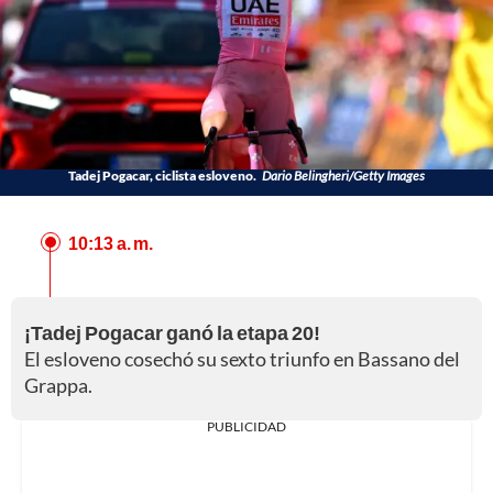
Tadej Pogacar, ciclista esloveno.
Dario Belingheri/Getty Images
10:13 a. m.
¡Tadej Pogacar ganó la etapa 20!
El esloveno cosechó su sexto triunfo en Bassano del
Grappa.
PUBLICIDAD