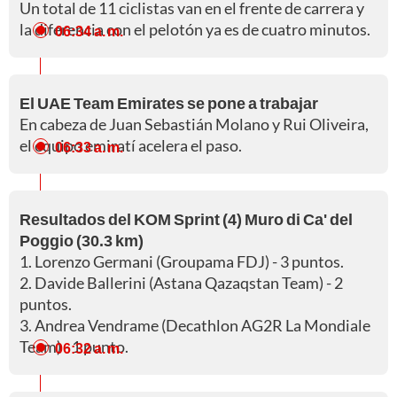
Un total de 11 ciclistas van en el frente de carrera y
la diferencia con el pelotón ya es de cuatro minutos.
06:34 a. m.
El UAE Team Emirates se pone a trabajar
En cabeza de Juan Sebastián Molano y Rui Oliveira,
el equipo emiratí acelera el paso.
06:33 a. m.
Resultados del KOM Sprint (4) Muro di Ca' del
Poggio (30.3 km)
1. Lorenzo Germani (Groupama FDJ) - 3 puntos.
2. Davide Ballerini (Astana Qazaqstan Team) - 2
puntos.
3. Andrea Vendrame (Decathlon AG2R La Mondiale
Team) - 1 punto.
06:32 a. m.