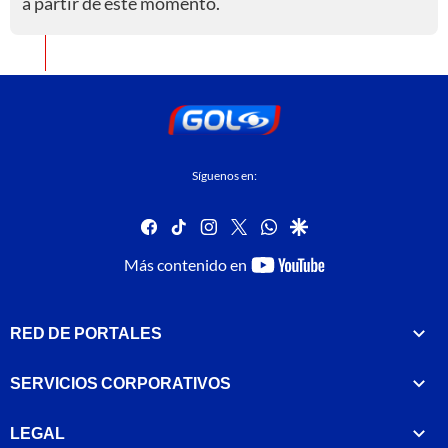
a partir de este momento.
Síguenos en:
facebook
tiktok
instagram
twitter
whatsapp
google
youtube-
Más contenido en
footer
RED DE PORTALES
SERVICIOS CORPORATIVOS
LEGAL