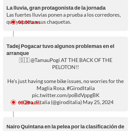
La lluvia, gran protagonista de la jornada
Las fuertes lluvias ponen a prueba a los corredores,
que ya portan sus chaquetas.
06:30 a. m.
Tadej Pogacar tuvo algunos problemas en el
arranque
🇸🇮
@TamauPogi
AT THE BACK OF THE
PELOTON!!
He's just having some bike issues, no worries for the
Maglia Rosa.
#GirodItalia
pic.twitter.com/poBdVppgBK
— Giro d'Italia (@giroditalia)
May 25, 2024
06:29 a. m.
Nairo Quintana en la pelea por la clasificación de