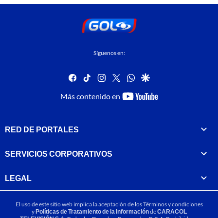
Síguenos en:
facebook
tiktok
instagram
twitter
whatsapp
google
youtube-
Más contenido en
footer
RED DE PORTALES
SERVICIOS CORPORATIVOS
LEGAL
El uso de este sitio web implica la aceptación de los
Términos y condiciones
y
Políticas de Tratamiento de la Información
de
CARACOL