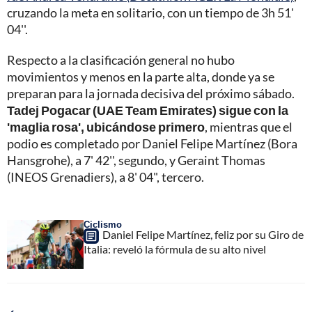
cruzando la meta en solitario, con un tiempo de 3h 51'
04''.
Respecto a la clasificación general no hubo
movimientos y menos en la parte alta, donde ya se
preparan para la jornada decisiva del próximo sábado.
Tadej Pogacar (UAE Team Emirates) sigue con la
'maglia rosa', ubicándose primero
, mientras que el
podio es completado por Daniel Felipe Martínez (Bora
Hansgrohe), a 7' 42'', segundo, y Geraint Thomas
(INEOS Grenadiers), a 8' 04", tercero.
Ciclismo
Daniel Felipe Martínez, feliz por su Giro de
Italia: reveló la fórmula de su alto nivel