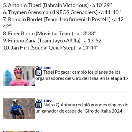
5. Antonio Tiberi (Bahrain Victorious) - a 10' 29''
6. Thymen Arensman (INEOS Grenadiers) - a 11' 10''
7. Romain Bardet (Team dsm firmenich PostNL) - a 12'
42''
8. Einer Rubio (Movistar Team) - a 13' 33''
9. Filippo Zana (Team Jayco AlUla) - a 13' 52''
10. Jan Hirt (Soudal Quick Step) - a 14' 44''
Ciclismo
Tadej Pogacar cambió los planes de los
organizadores del Giro de Italia, en la etapa 19
Ciclismo
Nairo Quintana recibió grandes elogios de
un ganador de etapa del Giro de Italia 2024