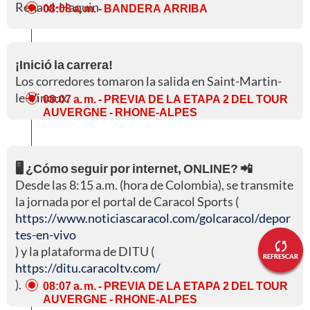
Renard-Haquin
08:08 a. m.
- BANDERA ARRIBA
¡Inició la carrera!
Los corredores tomaron la salida en Saint-Martin-
le-Vinoux.
08:07 a. m.
- PREVIA DE LA ETAPA 2 DEL TOUR
AUVERGNE - RHONE-ALPES
🖥️ ¿Cómo seguir por internet, ONLINE? 📲
Desde las 8:15 a.m. (hora de Colombia), se transmite
la jornada por el portal de Caracol Sports (
https://www.noticiascaracol.com/golcaracol/depor
tes-en-vivo
) y la plataforma de DITU (
REFRESCAR
https://ditu.caracoltv.com/
).
08:07 a. m.
- PREVIA DE LA ETAPA 2 DEL TOUR
AUVERGNE - RHONE-ALPES