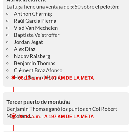
La fuga tiene una ventaja de 5:50 sobre el pelotón:
Anthon Charmig
Raúl García Pierna
Vlad Van Mechelen
Baptiste Veistroffer
Jordan Jegat
Alex Díaz
Nadav Raisberg
Benjamin Thomas
Clément Braz Afonso
Henri Renard-Haquin
08:13 a. m.
- A 107 KM DE LA META
Tercer puerto de montaña
Benjamin Thomas ganó los puntos en Col Robert
Marchand.
08:12 a. m.
- A 197 KM DE LA META