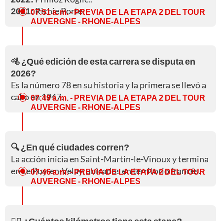
2021:
Richie Porte.
07:51 a. m.
- PREVIA DE LA ETAPA 2 DEL TOUR
AUVERGNE - RHONE-ALPES
🚵 ¿Qué edición de esta carrera se disputa en
2026?
Es la número 78 en su historia y la primera se llevó a
cabo en 1947.
07:49 a. m.
- PREVIA DE LA ETAPA 2 DEL TOUR
AUVERGNE - RHONE-ALPES
🔍 ¿En qué ciudades corren?
La acción inicia en Saint-Martin-le-Vinoux y termina
en Le Puy-en-Velay, ubicados en territorio francés.
07:46 a. m.
- PREVIA DE LA ETAPA 2 DEL TOUR
AUVERGNE - RHONE-ALPES