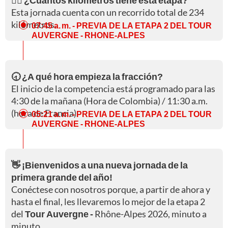
🚵‍♀️ ¿Cuántos kilómetros tiene esta etapa?
Esta jornada cuenta con un recorrido total de 234
kilómetros.
07:45 a. m.
- PREVIA DE LA ETAPA 2 DEL TOUR
AUVERGNE - RHONE-ALPES
🕣 ¿A qué hora empieza la fracción?
El inicio de la competencia está programado para las
4:30 de la mañana (Hora de Colombia) / 11:30 a.m.
(hora de Francia).
05:21 a. m.
- PREVIA DE LA ETAPA 2 DEL TOUR
AUVERGNE - RHONE-ALPES
👋 ¡Bienvenidos a una nueva jornada de la
primera grande del año!
Conéctese con nosotros porque, a partir de ahora y
hasta el final, les llevaremos lo mejor de la etapa 2
del
Tour Auvergne -
Rhône-Alpes
2026, minuto a
minuto.