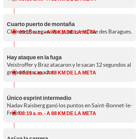
Cuarto puerto de montaña
Clément Braz ganó los puntos en Cote des Baragues.
09:15 a. m.
- A 45 KM DE LA META
Hay ataque en la fuga
Veistroffer y Braz atacaron y le sacan 12 segundos al
grupo de escapados.
08:21 a. m.
- A 88 KM DE LA META
Único esprint intermedio
Nadav Raisberg ganó los puntos en Saint-Bonnet-le-
Froid.
08:19 a. m.
- A 88 KM DE LA META
Así va la carrera