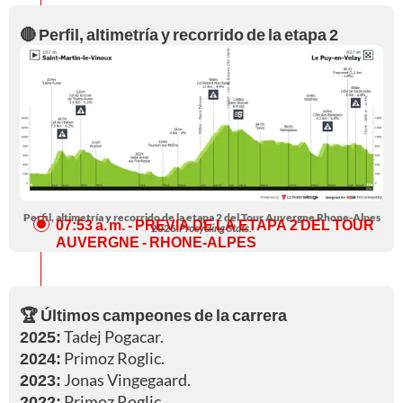
🔴 Perfil, altimetría y recorrido de la etapa 2
Perfil, altimetría y recorrido de la etapa 2 del Tour Auvergne Rhone-Alpes
07:53 a. m.
- PREVIA DE LA ETAPA 2 DEL TOUR
2026.
Procycling Stats.
AUVERGNE - RHONE-ALPES
🏆 Últimos campeones de la carrera
2025:
Tadej Pogacar.
2024:
Primoz Roglic.
2023:
Jonas Vingegaard.
2022:
Primoz Roglic..