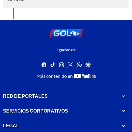
Síguenos en:
facebook
tiktok
instagram
twitter
whatsapp
google
youtube-
Más contenido en
footer
RED DE PORTALES
SERVICIOS CORPORATIVOS
LEGAL