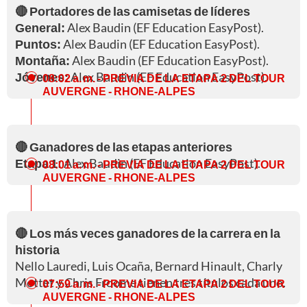
🔴 Portadores de las camisetas de líderes
General:
Alex Baudin (EF Education EasyPost).
Puntos:
Alex Baudin (EF Education EasyPost).
Montaña:
Alex Baudin (EF Education EasyPost).
Jóvenes:
Alex Baudin (EF Education EasyPost).
08:02 a. m.
- PREVIA DE LA ETAPA 2 DEL TOUR
AUVERGNE - RHONE-ALPES
🔴 Ganadores de las etapas anteriores
Etapa 1:
Alex Baudin (EF Education EasyPost).
08:01 a. m.
- PREVIA DE LA ETAPA 2 DEL TOUR
AUVERGNE - RHONE-ALPES
🔴 Los más veces ganadores de la carrera en la
historia
Nello Lauredi, Luis Ocaña, Bernard Hinault, Charly
Mottet y Chris Froome tienen tres títulos cada uno.
07:59 a. m.
- PREVIA DE LA ETAPA 2 DEL TOUR
AUVERGNE - RHONE-ALPES