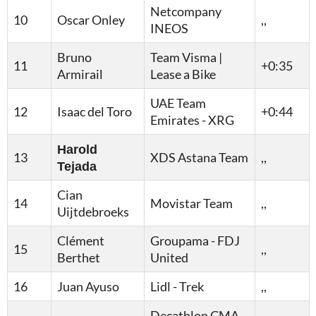
Netcompany
10
Oscar Onley
,,
INEOS
Bruno
Team Visma |
11
+0:35
Armirail
Lease a Bike
UAE Team
12
Isaac del Toro
+0:44
Emirates - XRG
Harold
13
XDS Astana Team
,,
Tejada
Cian
14
Movistar Team
,,
Uijtdebroeks
Clément
Groupama - FDJ
15
,,
Berthet
United
16
Juan Ayuso
Lidl - Trek
,,
Decathlon CMA