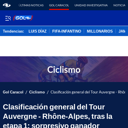
ÚLTIMAS NOTICAS
GOL CARACOL
UNIDAD INVESTIGATIVA
NOTICIAS
Tendencias:
LUIS DÍAZ
FIFA-INFANTINO
MILLONARIOS
JAM
PUBLICIDAD
/
/
Gol Caracol
Ciclismo
Clasificación general del Tour Auvergne - Rhône
Clasificación general del Tour
Auvergne - Rhône-Alpes, tras la
etapa 1; sorpresivo ganador