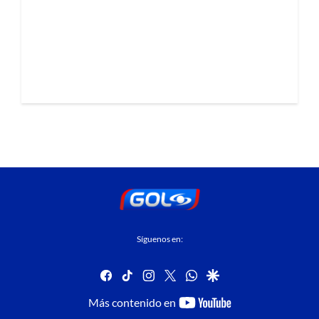
Síguenos en:
facebook
tiktok
instagram
twitter
whatsapp
google
youtube-
Más contenido en
footer