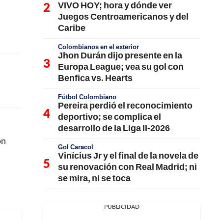
VIVO HOY; hora y dónde ver
Juegos Centroamericanos y del
Caribe
Colombianos en el exterior
Jhon Durán dijo presente en la
Europa League; vea su gol con
Benfica vs. Hearts
Fútbol Colombiano
Pereira perdió el reconocimiento
deportivo; se complica el
desarrollo de la Liga II-2026
on
Gol Caracol
Vinícius Jr y el final de la novela de
su renovación con Real Madrid; ni
se mira, ni se toca
.
PUBLICIDAD