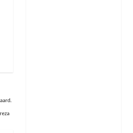
aard.
treza