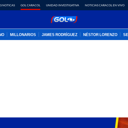
S NOTICAS
GOL CARACOL
UNIDAD INVESTIGATIVA
NOTICIAS CARACOL EN VIVO
INO
MILLONARIOS
JAMES RODRÍGUEZ
NÉSTOR LORENZO
SE
PUBLICIDAD