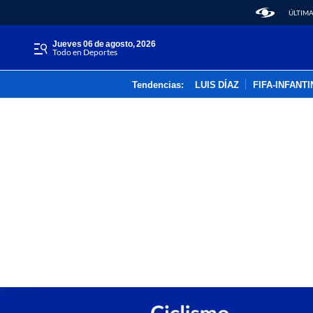
ÚLTIMA
jueves 06 de agosto, 2026
Todo en Deportes
Tendencias:
LUIS DÍAZ
FIFA-INFANT