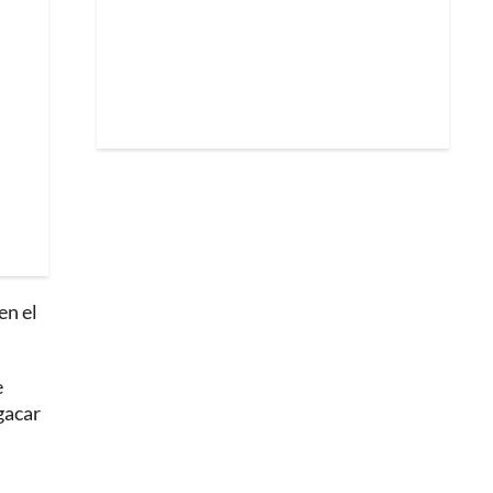
en el
e
gacar