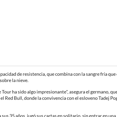
pacidad de resistencia, que combina con la sangre fría que 
sobre la nieve.
 Tour ha sido algo impresionante", asegura el germano, qu
 el Red Bull, donde la convivencia con el esloveno Tadej Po
sus 35 años, jugó sus cartas en solitario, sin entrar en una