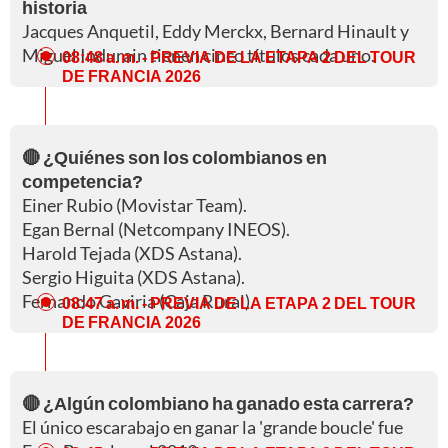
historia
Jacques Anquetil, Eddy Merckx, Bernard Hinault y
Miguel Indurain tienen cinco títulos cada uno.
08:48 a. m.
- PREVIA DE LA ETAPA 2 DEL TOUR
DE FRANCIA 2026
🔴 ¿Quiénes son los colombianos en
competencia?
Einer Rubio (Movistar Team).
Egan Bernal (Netcompany INEOS).
Harold Tejada (XDS Astana).
Sergio Higuita (XDS Astana).
Fernando Gaviria (Caja Rural).
08:47 a. m.
- PREVIA DE LA ETAPA 2 DEL TOUR
DE FRANCIA 2026
🔴 ¿Algún colombiano ha ganado esta carrera?
El único escarabajo en ganar la 'grande boucle' fue