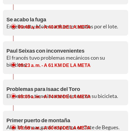
Se acabo la fuga
Engelhardt y Molenaar fueron cazados por el lote.
09:48 a. m.
- A 40 KM DE LA META
Paul Seixas con inconvenientes
El francés tuvo problemas mecánicos con su
bicicleta.
09:23 a. m.
- A 61 KM DE LA META
Problemas para Isaac del Toro
El mexicano tiene inconvenientes con su bicicleta.
09:05 a. m.
- A 74 KM DE LA META
Primer puerto de montaña
Alex Molenaar ganó los puntos en Cote de Begues.
08:58 a. m.
- A 80 KM DE LA META