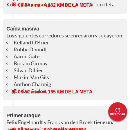
Kevin Vauquelin tuvo problemas con su bicicleta.
08:54 a. m.
- A 162 KM DE LA META
Caída masiva
Los siguientes corredores se enredaron y se cayeron:
Kelland O'Brien
Robbe Dhondt
Aaron Gate
Biniam Girmay
Silvan Dillier
Maxim Van Gils
Anthon Charmig
Dorian Godon
08:52 a. m.
- A 165 KM DE LA META
Primer ataque
REFRESCAR
Felix Engelhardt y Frank van den Broek tiene una
pequeña ventaja sobre el lote.
08:51 a. m.
- BANDERA ARRIBA