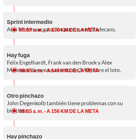
Sprint intermedio
Alex Molenaar ganó los puntos en Viladecans.
08:57 a. m.
- A 130 KM DE LA META
Hay fuga
Felix Engelhardt, Frank van den Broek y Alex
Molenaar tienen una renta de 3:40 sobre el lote.
08:55 a. m.
- A 146 KM DE LA META
Otro pinchazo
John Degenkolb también tiene problemas con su
bicicleta.
08:55 a. m.
- A 156 KM DE LA META
Hay pinchazo