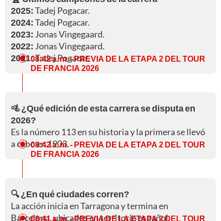
2025:
Tadej Pogacar.
2024:
Tadej Pogacar.
2023:
Jonas Vingegaard.
2022:
Jonas Vingegaard.
2021:
Tadej Pogacar.
08:42 a. m.
- PREVIA DE LA ETAPA 2 DEL TOUR
DE FRANCIA 2026
🚵 ¿Qué edición de esta carrera se disputa en
2026?
Es la número 113 en su historia y la primera se llevó
a cabo en 1903.
08:42 a. m.
- PREVIA DE LA ETAPA 2 DEL TOUR
DE FRANCIA 2026
🔍 ¿En qué ciudades corren?
La acción inicia en Tarragona y termina en
Barcelona, ubicados en territorio español.
08:41 a. m.
- PREVIA DE LA ETAPA 2 DEL TOUR