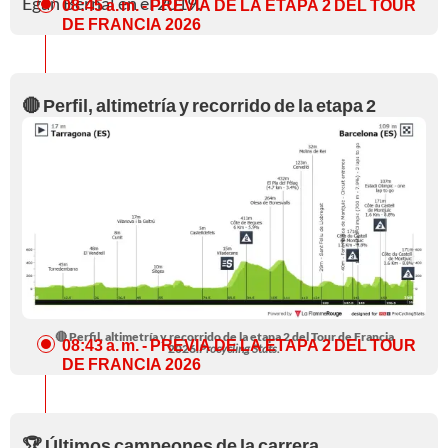
Egan Bernal en el 2019.
08:45 a. m.
- PREVIA DE LA ETAPA 2 DEL TOUR
DE FRANCIA 2026
🔴 Perfil, altimetría y recorrido de la etapa 2
🔴 Perfil, altimetría y recorrido de la etapa 2 del Tour de Francia
08:43 a. m.
- PREVIA DE LA ETAPA 2 DEL TOUR
2026.
Procycling Stats.
DE FRANCIA 2026
🏆 Últimos campeones de la carrera