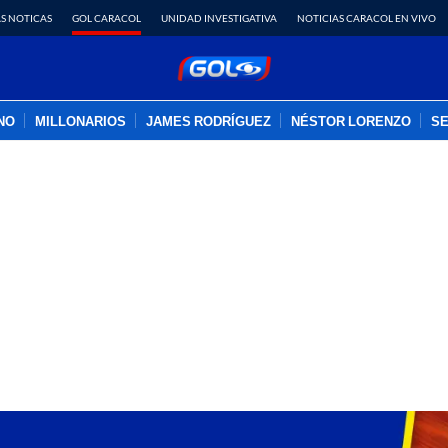
S NOTICAS
GOL CARACOL
UNIDAD INVESTIGATIVA
NOTICIAS CARACOL EN VIVO
INO
MILLONARIOS
JAMES RODRÍGUEZ
NÉSTOR LORENZO
SE
PUBLICIDAD