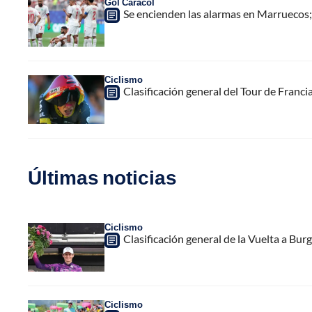
Gol Caracol
Se encienden las alarmas en Marruecos;
Ciclismo
Clasificación general del Tour de Franci
Últimas noticias
Ciclismo
Clasificación general de la Vuelta a Burg
Ciclismo