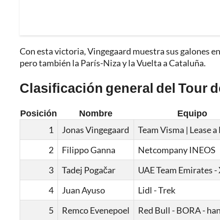
Con esta victoria, Vingegaard muestra sus galones en u
pero también la París-Niza y la Vuelta a Cataluña.
Clasificación general del Tour de
Posición
Nombre
Equipo
1
Jonas Vingegaard
Team Visma | Lease a 
2
Filippo Ganna
Netcompany INEOS
3
Tadej Pogačar
UAE Team Emirates -
4
Juan Ayuso
Lidl - Trek
5
Remco Evenepoel
Red Bull - BORA - ha