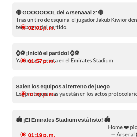
🔴 GOOOOOOL del Arsenaaal 2' 🔴
Tras un tiro de esquina, el jugador Jakub Kiwior den
temprano del partido.
02:01 p. m.
⌚⚽ ¡Inició el partido! ⌚⚽
Ya rueda la pelota en el Emirates Stadium
01:57 p. m.
Salen los equipos al terreno de juego
Los protagonistas ya están en los actos protocolari
01:31 p. m.
🏟️ ¡El Emirates Stadium está listo! 🏟️
Home ❤️
pi
— Arsenal 
01:19 p. m.