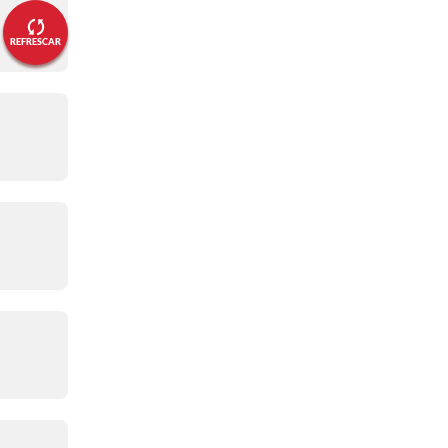
02:24 p. m.
⌚⚽ Arsenal lidera la posesión de
la pelota 23' ⌚⚽
REFRESCAR
02:15 p. m.
⌚⚽ Crystal Palace estuvo cerca
de igualarloo 12' ⌚⚽
02:04 p. m.
🔴 GOOOOOOL del Arsenaaal 2'
🔴
02:01 p. m.
⌚⚽ ¡Inició el partido! ⌚⚽
01:57 p. m.
Salen los equipos al terreno de
juego