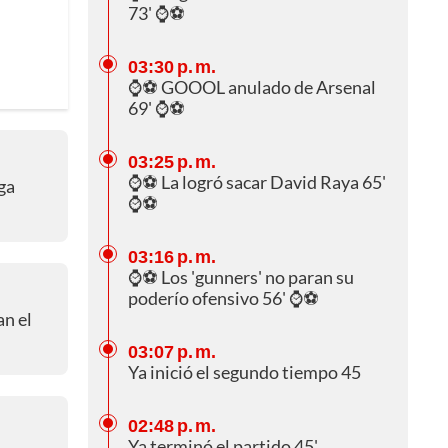
73' ⌚⚽
03:30 p. m.
⌚⚽ GOOOL anulado de Arsenal
69' ⌚⚽
03:25 p. m.
⌚⚽ La logró sacar David Raya 65'
ga
⌚⚽
03:16 p. m.
⌚⚽ Los 'gunners' no paran su
poderío ofensivo 56' ⌚⚽
an el
03:07 p. m.
Ya inició el segundo tiempo 45
02:48 p. m.
Ya terminó el partido 45'