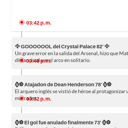
03:42 p. m.
🦅 GOOOOOOL del Crystal Palace 82' 🦅
Un grave error en la salida del Arsenal, hizo que Ma
distancia al ver el arco en solitario.
03:40 p. m.
⌚⚽ Atajadon de Dean Henderson 78' ⌚⚽
El arquero inglés se vistió de héroe al protagonizar
marcador.
03:32 p. m.
⌚⚽ El gol fue anulado finalmente 73' ⌚⚽