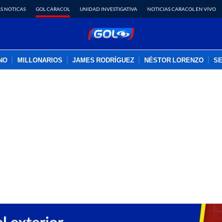
S NOTICAS
GOL CARACOL
UNIDAD INVESTIGATIVA
NOTICIAS CARACOL EN VIVO
INO
MILLONARIOS
JAMES RODRÍGUEZ
NÉSTOR LORENZO
SE
PUBLICIDAD