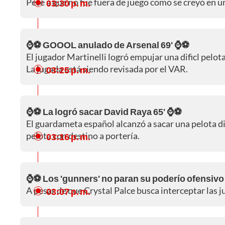
Pese a que no fue fuera de juego como se creyó en un 
03:30 p. m.
⌚⚽ GOOOL anulado de Arsenal 69' ⌚⚽
El jugador Martinelli logró empujar una dificl pelota 
La jugada está siendo revisada por el VAR.
03:25 p. m.
⌚⚽ La logró sacar David Raya 65' ⌚⚽
El guardameta español alcanzó a sacar una pelota dif
pelota con destino a portería.
03:16 p. m.
⌚⚽ Los 'gunners' no paran su poderío ofensivo
A pesar de que Crystal Palce busca interceptar las 
03:07 p. m.