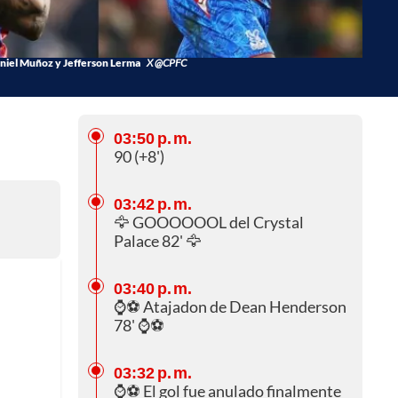
niel Muñoz y Jefferson Lerma
X @CPFC
03:50 p. m.
90 (+8')
03:42 p. m.
🦅 GOOOOOOL del Crystal
Palace 82' 🦅
03:40 p. m.
⌚⚽ Atajadon de Dean Henderson
78' ⌚⚽
03:32 p. m.
⌚⚽ El gol fue anulado finalmente