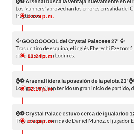
⌚⚽ Arsenal busca la ventaja nuevamente en el
Los 'gunners' aprovechan los errores en salida del C
fructíferos.
02:29 p. m.
🦅 GOOOOOOOL del Crystal Palaceee 27' 🦅
Tras un tiro de esquina, el inglés Eberechi Eze tomó 
del encuentro en Lodnres.
02:24 p. m.
⌚⚽ Arsenal lidera la posesión de la pelota 23' 
Los 'gunners', han tenido un gran inicio de partido, 
02:15 p. m.
⌚⚽ Crystal Palace estuvo cerca de igualarloo 1
Tras una gran corrida de Daniel Muñoz, el jugador Ed
02:04 p. m.