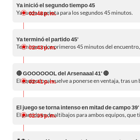
Ya inició el segundo tiempo 45
Ya rueda la pelota para los segundos 45 minutos.
02:48 p. m.
Ya terminó el partido 45'
Terminaron los primeros 45 minutos del encuentro, 
02:43 p. m.
🔴 GOOOOOOL del Arsenaaal 41' 🔴
El equipo local vuelve a ponerse en ventaja, tras u
02:41 p. m.
El juego se torna intenso en mitad de campo 39'
El partido es de altibajos para ambos equipos, que 
02:35 p. m.