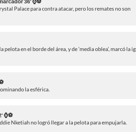
 marcador 36' ⌚⚽
rystal Palace para contra atacar, pero los remates no son
la pelota en el borde del área, y de 'media oblea', marcó la 
⌚⚽
dominando la esférica.
2' ⌚⚽
die Nketiah no logró llegar a la pelota para empujarla.