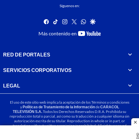
Síguenos en:
facebook
tiktok
instagram
twitter
whatsapp
google
youtube-
Más contenido en
footer
RED DE PORTALES
SERVICIOS CORPORATIVOS
LEGAL
El uso de este sitio web implica la aceptación de los
Términos y condiciones
y
Políticas de Tratamiento de la Información
de
CARACOL
TELEVISIÓN S.A.
Todos los Derechos Reservados D.R.A. Prohibida su
reproducción total o parcial, así como su traducción a cualquier idioma sin
autorización escrita de su titular. Reproduction in whole or in part, or
cl
translation without written permission is prohibited. All rights reserved
2025.