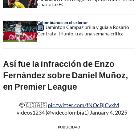
Charlotte FC
Colombianos en el exterior
Jaminton Campaz brilla y guía a Rosario
Central al triunfo, tras una semana crítica
Así fue la infracción de Enzo
Fernández sobre Daniel Muñoz,
en Premier League
🤕🇨🇴🇦🇷
pic.twitter.com/fNOcBjCvxM
— videos1234 (@videcolombia1)
January 4, 2025
PUBLICIDAD