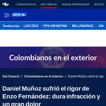
ÚLTIMAS NOTICAS
GOL CARACOL
UNIDAD INVESTIGATIVA
NOTICIAS
Tendencias:
LUIS DÍAZ
FIFA-INFANTINO
MILLONARIOS
JAM
PUBLICIDAD
/
/
Gol Caracol
Colombianos en el exterior
Daniel Muñoz sufrió el rigor
Daniel Muñoz sufrió el rigor de
Enzo Fernández: dura infracción y
un gran dolor