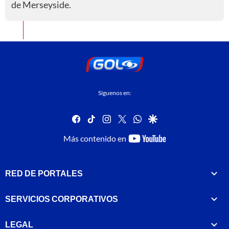
de Merseyside.
Síguenos en:
facebook
tiktok
instagram
twitter
whatsapp
google
youtube-
Más contenido en
footer
RED DE PORTALES
SERVICIOS CORPORATIVOS
LEGAL