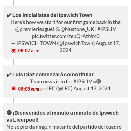
✔️ Los inicialistas del Ipswich Town
Here's how we start for our first game back in the
@premierleague
! 💪
@Nustone_UK
|
#IPSLIV
pic.twitter.com/zepQrAtNm0
— IPSWICH TOWN (@IpswichTown)
August 17,
2024
06:07 a. m.
✔️ Luis Díaz comenzará como titular
Team news is in for
#IPSLIV
✊🔴
— Liverpool FC (@LFC)
August 17, 2024
06:05 a. m.
🔴 ¡Bienvenidos al minuto a minuto de Ipswich
vs Liverpool!
No se pierda ningún instante del partido del cuadro