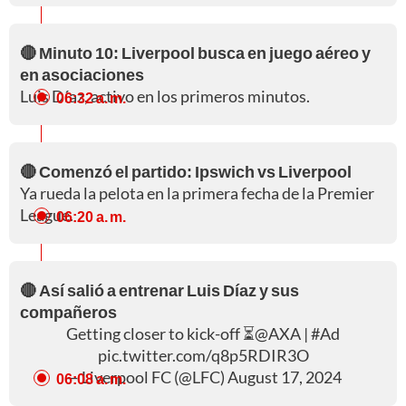
🔴 Minuto 10: Liverpool busca en juego aéreo y
en asociaciones
Luis Díaz, activo en los primeros minutos.
06:32 a. m.
🔴 Comenzó el partido: Ipswich vs Liverpool
Ya rueda la pelota en la primera fecha de la Premier
League.
06:20 a. m.
🔴 Así salió a entrenar Luis Díaz y sus
compañeros
Getting closer to kick-off ⏳
@AXA
|
#Ad
pic.twitter.com/q8p5RDIR3O
— Liverpool FC (@LFC)
August 17, 2024
06:08 a. m.