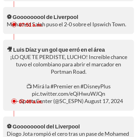
⚽ Gooooooool de Liverpool
Mohamed Salah puso el 2-0 sobre el Ipswich Town.
07:51 a. m.
🎥 Luis Díaz y un gol que erró en el área
¡LO QUE TE PERDISTE, LUCHO! Increíble chance
tuvo el colombiano para abrir el marcador en
Portman Road.
📺 Mirá la
#Premier
en
#DisneyPlus
pic.twitter.com/eQiHwuWJQn
— SportsCenter (@SC_ESPN)
August 17, 2024
07:49 a. m.
⚽ Gooooooool del Liverpool
Diogo Jota rompió el cero tras un pase de Mohamed