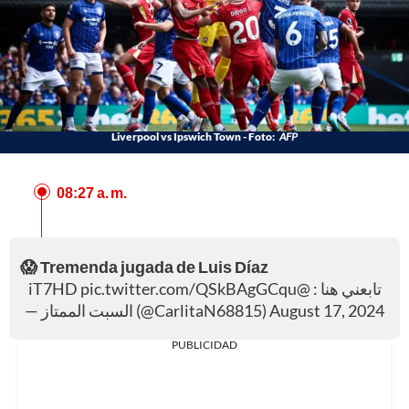
Liverpool vs Ipswich Town - Foto:
AFP
08:27 a. m.
😱 Tremenda jugada de Luis Díaz
pic.twitter.com/QSkBAgGCqu
@iT7HD
تابعني هنا :
— السبت الممتاز (@CarlitaN68815)
August 17, 2024
PUBLICIDAD