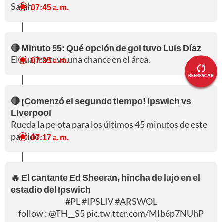
Salah.
07:45 a. m.
🔴 Minuto 55: Qué opción de gol tuvo Luis Díaz
El guajiro tuvo una chance en el área.
07:35 a. m.
REFRESCAR
🔴 ¡Comenzó el segundo tiempo! Ipswich vs
Liverpool
Rueda la pelota para los últimos 45 minutos de este
partido.
07:17 a. m.
🔥 El cantante Ed Sheeran, hincha de lujo en el
estadio del Ipswich
#PL
#IPSLIV
#ARSWOL
follow :
@TH__S5
pic.twitter.com/MIb6p7NUhP