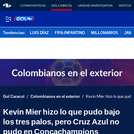
ÚLTIMAS NOTICAS
GOL CARACOL
UNIDAD INVESTIGATIVA
NOTICIAS
Tendencias:
LUIS DÍAZ
FIFA-INFANTINO
MILLONARIOS
JAM
PUBLICIDAD
/
/
Gol Caracol
Colombianos en el exterior
Kevin Mier hizo lo que pudo
Kevin Mier hizo lo que pudo bajo
los tres palos, pero Cruz Azul no
pudo en Concachampions