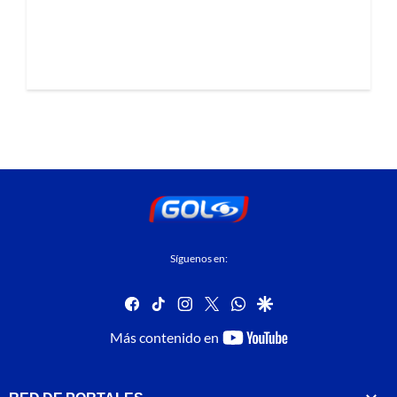
Síguenos en:
facebook
tiktok
instagram
twitter
whatsapp
google
youtube-
Más contenido en
footer