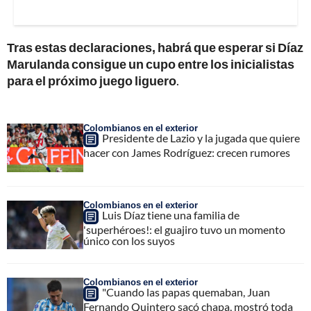
Tras estas declaraciones, habrá que esperar si Díaz
Marulanda consigue un cupo entre los inicialistas
para el próximo juego liguero
.
Colombianos en el exterior
Presidente de Lazio y la jugada que quiere
hacer con James Rodríguez: crecen rumores
Colombianos en el exterior
Luis Díaz tiene una familia de
'superhéroes!: el guajiro tuvo un momento
único con los suyos
Colombianos en el exterior
"Cuando las papas quemaban, Juan
Fernando Quintero sacó chapa, mostró toda