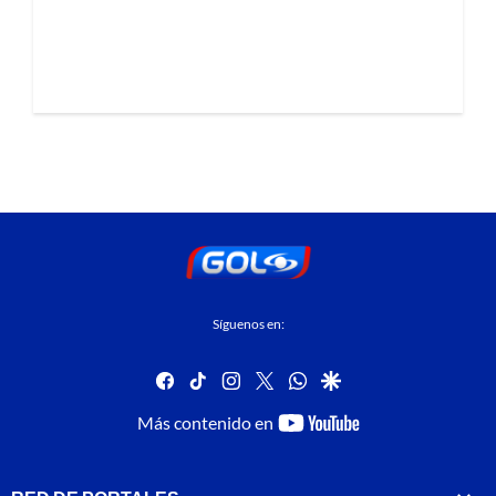
Síguenos en:
facebook
tiktok
instagram
twitter
whatsapp
google
youtube-
Más contenido en
footer