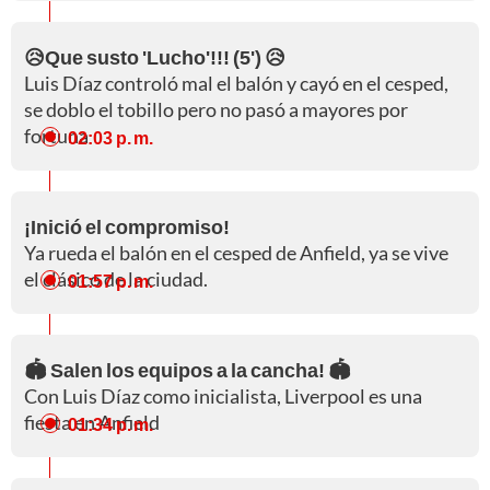
😥Que susto 'Lucho'!!! (5') 😥
Luis Díaz controló mal el balón y cayó en el cesped,
se doblo el tobillo pero no pasó a mayores por
fortuna
02:03 p. m.
¡Inició el compromiso!
Ya rueda el balón en el cesped de Anfield, ya se vive
el clásico de la ciudad.
01:57 p. m.
🏟️ Salen los equipos a la cancha! 🏟️
Con Luis Díaz como inicialista, Liverpool es una
fiesta en Anfield
01:34 p. m.