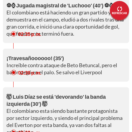
⚽⌚ Jugada magistral de 'Luchooo' (40') ⚽⌚
El colombiano está haciendo un gran partido y así lo
REFRESCAR
demuestra en el campo, eludió a dos rivales tras una
gran corrida, e inició una clara oportunidad de gol,
que finalmente terminó fuera.
02:35 p. m.
¡Travesañoooooo! (35')
Increíble contra ataque de Beto Betuncal, pero el
balón pegó en el palo. Se salvo el Liverpool
02:30 p. m.
🤯 Luis Díaz se está 'devorando' la banda
izquierda (30') 🤯
El colombiano esta siendo bastante protagonista
por sector izquierdo, y siendo el principal problema
del Everton por esta banda, ya van dos faltas al