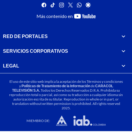
facebook
tiktok
instagram
twitter
whatsapp
google
youtube-
Más contenido en
footer
RED DE PORTALES
SERVICIOS CORPORATIVOS
LEGAL
El uso de este sitio web implica la aceptación de los
Términos y condiciones
y
Políticas de Tratamiento de la Información
de
CARACOL
TELEVISIÓN S.A.
Todos los Derechos Reservados D.R.A. Prohibida su
reproducción total o parcial, así como su traducción a cualquier idioma sin
autorización escrita de su titular. Reproduction in whole or in part, or
translation without written permission is prohibited. All rights reserved
2025.
MIEMBRO DE: