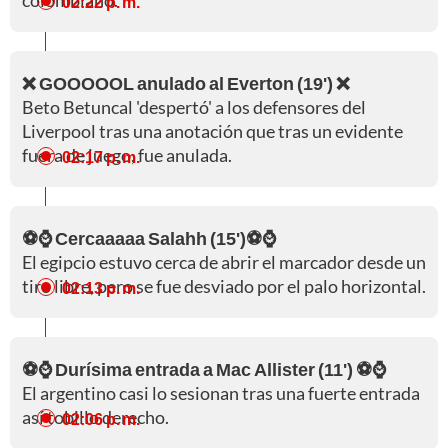
colombiano.
02:22 p. m.
❌ GOOOOOL anulado al Everton (19') ❌
Beto Betuncal 'despertó' a los defensores del
Liverpool tras una anotación que tras un evidente
fuera de juego, fue anulada.
02:17 p. m.
⚽⌚ Cercaaaaa Salahh (15')⚽⌚
El egipcio estuvo cerca de abrir el marcador desde un
tiro libre, pero se fue desviado por el palo horizontal.
02:13 p. m.
⚽⌚ Durísima entrada a Mac Allister (11') ⚽⌚
El argentino casi lo sesionan tras una fuerte entrada
así tobillo derecho.
02:06 p. m.