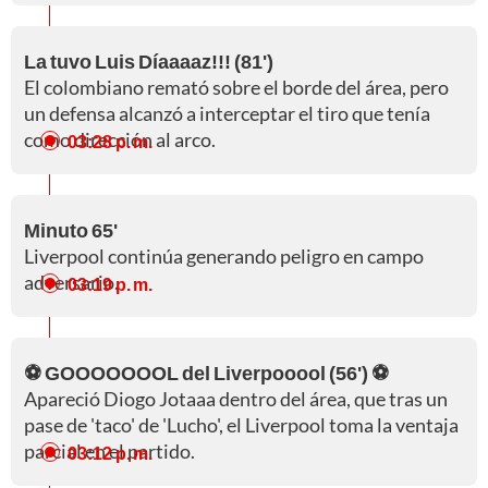
La tuvo Luis Díaaaaz!!! (81')
El colombiano remató sobre el borde del área, pero
un defensa alcanzó a interceptar el tiro que tenía
como dirección al arco.
03:28 p. m.
Minuto 65'
Liverpool continúa generando peligro en campo
adversario.
03:19 p. m.
⚽ GOOOOOOOL del Liverpooool (56') ⚽
Apareció Diogo Jotaaa dentro del área, que tras un
pase de 'taco' de 'Lucho', el Liverpool toma la ventaja
parcial en el partido.
03:12 p. m.