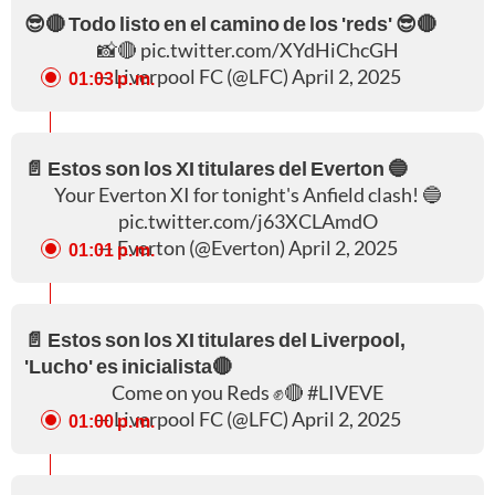
😎🔴 Todo listo en el camino de los 'reds' 😎🔴
📸🔴
pic.twitter.com/XYdHiChcGH
— Liverpool FC (@LFC)
April 2, 2025
01:03 p. m.
📄 Estos son los XI titulares del Everton 🔵
Your Everton XI for tonight's Anfield clash! 🔵
pic.twitter.com/j63XCLAmdO
— Everton (@Everton)
April 2, 2025
01:01 p. m.
📄 Estos son los XI titulares del Liverpool,
'Lucho' es inicialista🔴
Come on you Reds ✊🔴
#LIVEVE
— Liverpool FC (@LFC)
April 2, 2025
01:00 p. m.