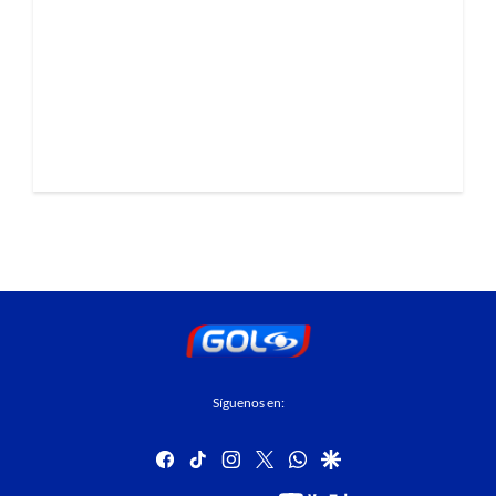
Síguenos en:
facebook
tiktok
instagram
twitter
whatsapp
google