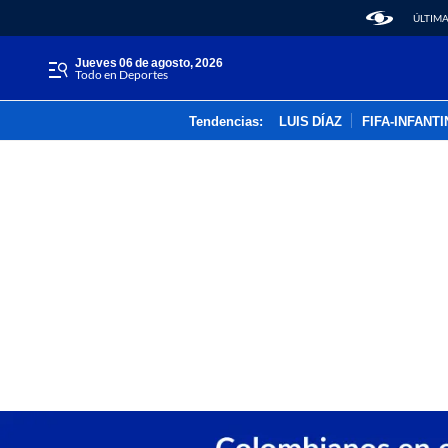
ÚLTIMA
jueves 06 de agosto, 2026
Todo en Deportes
Tendencias:
LUIS DÍAZ
FIFA-INFANT