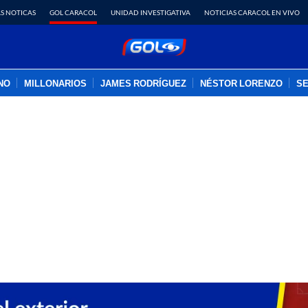
S NOTICAS
GOL CARACOL
UNIDAD INVESTIGATIVA
NOTICIAS CARACOL EN VIVO
INO
MILLONARIOS
JAMES RODRÍGUEZ
NÉSTOR LORENZO
SE
PUBLICIDAD