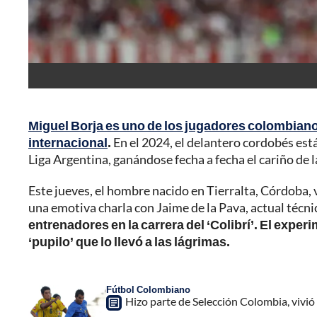
Miguel Borja es uno de los jugadores colombiano
internacional
.
En el 2024, el delantero cordobés está 
Liga Argentina, ganándose fecha a fecha el cariño de l
Este jueves, el hombre nacido en Tierralta, Córdoba,
una emotiva charla con Jaime de la Pava, actual técni
entrenadores en la carrera del ‘Colibrí’. El expe
‘pupilo’ que lo llevó a las lágrimas.
Fútbol Colombiano
Hizo parte de Selección Colombia, vivió