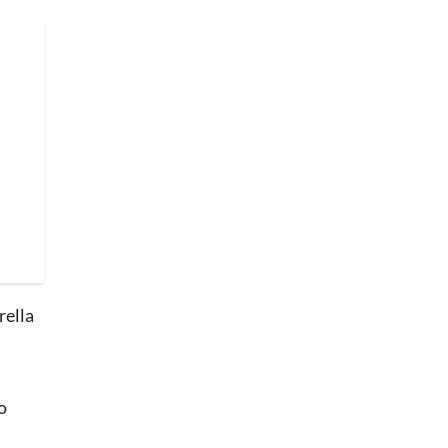
rella
o