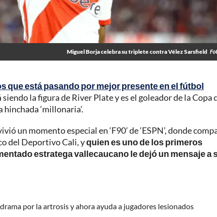
Miguel Borja celebra su triplete contra Vélez Sarsfield
Fo
s que está pasando por mejor presente en el fútbol
siendo la figura de River Plate y es el goleador de la Copa d
a hinchada ‘millonaria’.
 vivió un momento especial en ‘F90’ de ‘ESPN’, donde comp
co del Deportivo Cali, y
quien es uno de los primeros
rimentado estratega vallecaucano le dejó un mensaje a 
 drama por la artrosis y ahora ayuda a jugadores lesionados