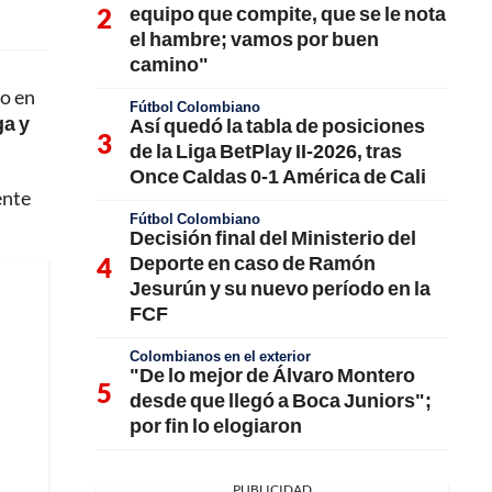
equipo que compite, que se le nota
el hambre; vamos por buen
camino"
do en
Fútbol Colombiano
ga y
Así quedó la tabla de posiciones
de la Liga BetPlay II-2026, tras
Once Caldas 0-1 América de Cali
ente
Fútbol Colombiano
Decisión final del Ministerio del
Deporte en caso de Ramón
Jesurún y su nuevo período en la
FCF
Colombianos en el exterior
"De lo mejor de Álvaro Montero
desde que llegó a Boca Juniors";
por fin lo elogiaron
PUBLICIDAD