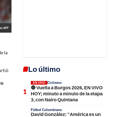
to: AFP
e la
Lo último
artió
su
Ciclismo
EN VIVO
🔴 Vuelta a Burgos 2026, EN VIVO
HOY; minuto a minuto de la etapa
3, con Nairo Quintana
Fútbol Colombiano
David González: "América es un