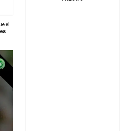
ue el
res