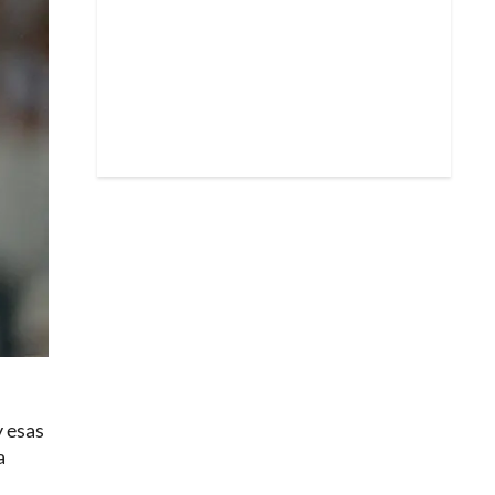
y esas
a