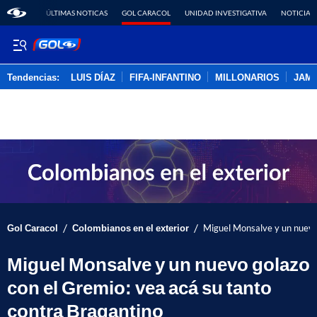
ÚLTIMAS NOTICAS
GOL CARACOL
UNIDAD INVESTIGATIVA
NOTICIAS
Tendencias:
LUIS DÍAZ
FIFA-INFANTINO
MILLONARIOS
JAM
PUBLICIDAD
/
/
Gol Caracol
Colombianos en el exterior
Miguel Monsalve y un nuevo 
Miguel Monsalve y un nuevo golazo
con el Gremio: vea acá su tanto
contra Bragantino