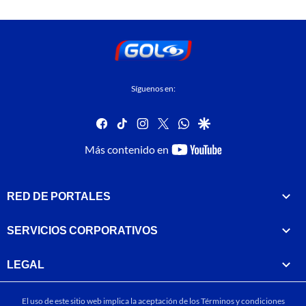
Síguenos en:
facebook
tiktok
instagram
twitter
whatsapp
google
youtube-
Más contenido en
footer
RED DE PORTALES
SERVICIOS CORPORATIVOS
LEGAL
El uso de este sitio web implica la aceptación de los
Términos y condiciones