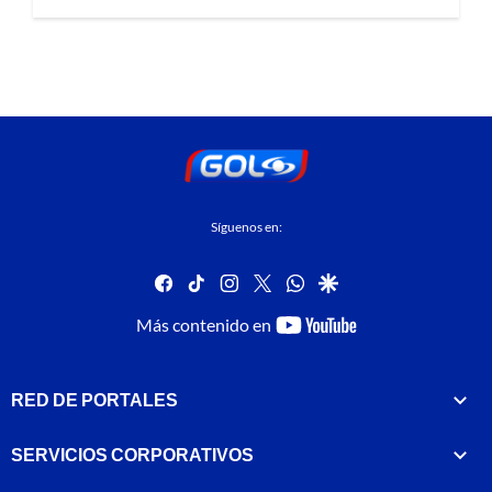
Síguenos en:
facebook
tiktok
instagram
twitter
whatsapp
google
youtube-
Más contenido en
footer
RED DE PORTALES
SERVICIOS CORPORATIVOS