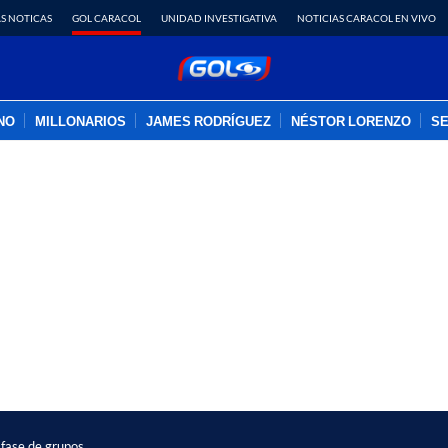
S NOTICAS
GOL CARACOL
UNIDAD INVESTIGATIVA
NOTICIAS CARACOL EN VIVO
INO
MILLONARIOS
JAMES RODRÍGUEZ
NÉSTOR LORENZO
SE
PUBLICIDAD
 fase de grupos