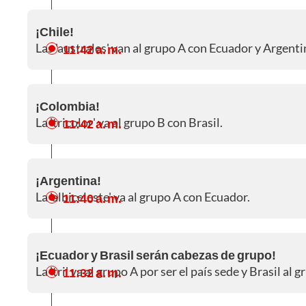
¡Chile!
Las 'australes' van al grupo A con Ecuador y Argenti
11:42 a. m.
¡Colombia!
La 'tricolor' va al grupo B con Brasil.
11:42 a. m.
¡Argentina!
La 'albiceleste' va al grupo A con Ecuador.
11:40 a. m.
¡Ecuador y Brasil serán cabezas de grupo!
La 'tri' va al grupo A por ser el país sede y Brasil a
11:32 a. m.