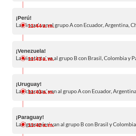
¡Perú!
Las 'incas' van al grupo A con Ecuador, Argentina, C
11:44 a. m.
¡Venezuela!
La 'vinotinto' va al grupo B con Brasil, Colombia y 
11:43 a. m.
¡Uruguay!
Las 'charrúas' van al grupo A con Ecuador, Argentina
11:43 a. m.
¡Paraguay!
Las 'guaraníes' van al grupo B con Brasil y Colombia
11:42 a. m.