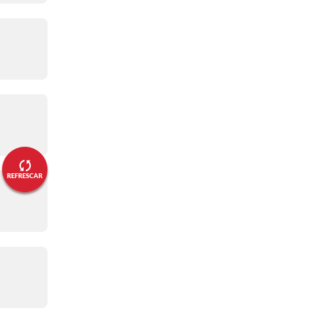
11:32 a. m.
¡Inició el sorteo!
08:30 a. m.
¿Por dónde ver el sorteo?
08:27 a. m.
¿A qué hora es el sorteo?
08:27 a. m.
REFRESCAR
¡Bienvenidos!