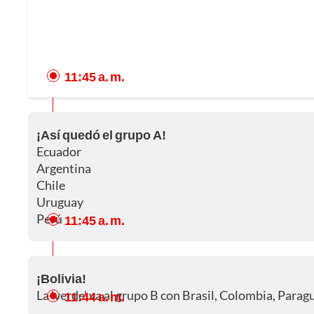
11:45 a. m.
¡Así quedó el grupo A!
Ecuador
Argentina
Chile
Uruguay
Perú
11:45 a. m.
¡Bolivia!
La 'verde' va al grupo B con Brasil, Colombia, Parag
11:44 a. m.