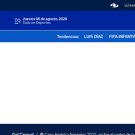
ÚLTIMA
jueves 06 de agosto, 2026
Todo en Deportes
Tendencias:
LUIS DÍAZ
FIFA-INFANT
/
Gol Caracol
🔴 Copa América femenina 2025: así fue el sorteo de la