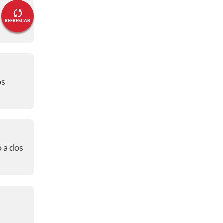
⚽ ¡Gooool de la Selección
Dorada! 1-1 ⚽
REFRESCAR
05:23 p. m.
- ⚽⌚¡Minuto 9!⚽⌚
🧤 Higuita figura bajo los tres
palos🧤
os
05:21 p. m.
😱🐯 ¡Casi gol de Falcao!😱🐯
05:17 p. m.
⚽🔥 ¡Goool de Amigos del Capi!⚽
o a dos
🔥
05:16 p. m.
🔥👏🏻 ¡Néstor Lorenzo no se
perdió la despedida de Yepes!🔥
👏🏻