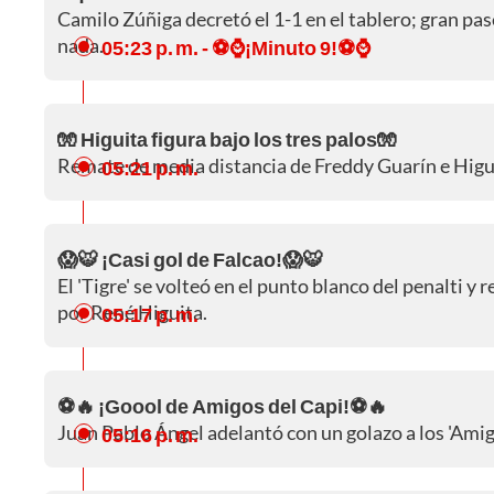
Camilo Zúñiga decretó el 1-1 en el tablero; gran pas
nada.
05:23 p. m.
- ⚽⌚¡Minuto 9!⚽⌚
🧤 Higuita figura bajo los tres palos🧤
Remate de media distancia de Freddy Guarín e Higui
05:21 p. m.
😱🐯 ¡Casi gol de Falcao!😱🐯
El 'Tigre' se volteó en el punto blanco del penalti y
por René Higuita.
05:17 p. m.
⚽🔥 ¡Goool de Amigos del Capi!⚽🔥
Juan Pablo Ángel adelantó con un golazo a los 'Amigo
05:16 p. m.