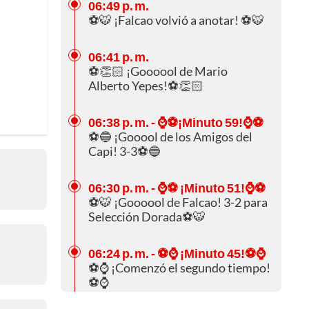
06:49 p. m.
⚽🐯 ¡Falcao volvió a anotar! ⚽🐯
06:41 p. m.
⚽👏🏻 ¡Goooool de Mario
Alberto Yepes!⚽👏🏻
06:38 p. m.
- ⌚⚽¡Minuto 59!⌚⚽
⚽🔵 ¡Gooool de los Amigos del
Capi! 3-3⚽🔵
06:30 p. m.
- ⌚⚽ ¡Minuto 51!⌚⚽
⚽🐯 ¡Goooool de Falcao! 3-2 para
Selección Dorada⚽🐯
06:24 p. m.
- ⚽⌚ ¡Minuto 45!⚽⌚
⚽⌚ ¡Comenzó el segundo tiempo!
⚽⌚