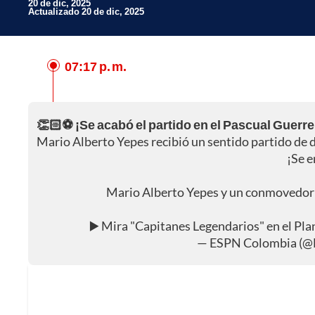
20 de dic, 2025
Actualizado 20 de dic, 2025
07:17 p. m.
Facebook
X
👏🏻⚽ ¡Se acabó el partido en el Pascual Guerr
Whatsapp
Mario Alberto Yepes recibió un sentido partido de 
¡Se e
Mario Alberto Yepes y un conmovedor 
▶️ Mira "Capitanes Legendarios" en el P
— ESPN Colombia (