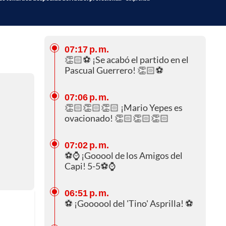
07:17 p. m.
👏🏻⚽ ¡Se acabó el partido en el
Pascual Guerrero! 👏🏻⚽
07:06 p. m.
👏🏻👏🏻👏🏻 ¡Mario Yepes es
ovacionado! 👏🏻👏🏻👏🏻
07:02 p. m.
⚽⌚ ¡Gooool de los Amigos del
Capi! 5-5⚽⌚
06:51 p. m.
⚽ ¡Goooool del 'Tino' Asprilla! ⚽