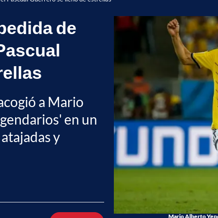
spedida de
 Pascual
rellas
acogió a Mario
egendarios' en un
atajadas y
Mario Alberto Yepe