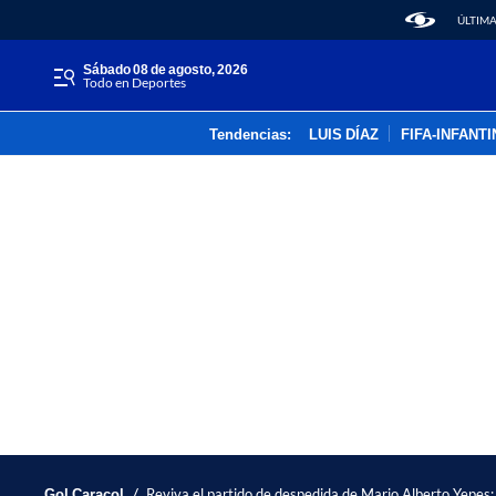
ÚLTIMA
sábado 08 de agosto, 2026
Todo en Deportes
Tendencias:
LUIS DÍAZ
FIFA-INFANT
/
Gol Caracol
Reviva el partido de despedida de Mario Alberto Yepes; 