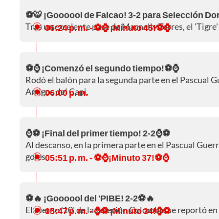
⚽🐯 ¡Goooool de Falcao! 3-2 para Selección D
Tras un excelente pase de Macnelly Torres, el 'Tigre'
06:24 p. m.
- ⚽⌚ ¡Minuto 45!⚽⌚
⚽⌚ ¡Comenzó el segundo tiempo!⚽⌚
Rodó el balón para la segunda parte en el Pascual G
Amigos del Capi.
06:00 p. m.
⌚⚽ ¡Final del primer tiempo! 2-2⌚⚽
Al descanso, en la primera parte en el Pascual Gue
goles.
05:51 p. m.
- ⚽⌚¡Minuto 37!⚽⌚
⚽🔥 ¡Goooool del 'PIBE! 2-2⚽🔥
El eterno '10' de la Seleción Colombia se reportó en 
05:47 p. m.
- ⌚⚽ ¡Minuto 34!⌚⚽