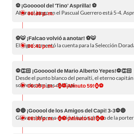
⚽ ¡Goooool del 'Tino' Asprilla! ⚽
Ahora el juego en el Pascual Guerrero está 5-4. Aspr
06:49 p. m.
⚽🐯 ¡Falcao volvió a anotar! ⚽🐯
El 'tigre' aumentó la cuenta para la Selección Dorad
06:41 p. m.
⚽👏🏻 ¡Goooool de Mario Alberto Yepes!⚽👏🏻
Desde el punto blanco del penalti, el eterno capitá
sobre los Amigos del Capi.
06:38 p. m.
- ⌚⚽¡Minuto 59!⌚⚽
⚽🔵 ¡Gooool de los Amigos del Capi! 3-3⚽🔵
Giovanni Moreno envió el balón al fono de la porter
06:30 p. m.
- ⌚⚽ ¡Minuto 51!⌚⚽