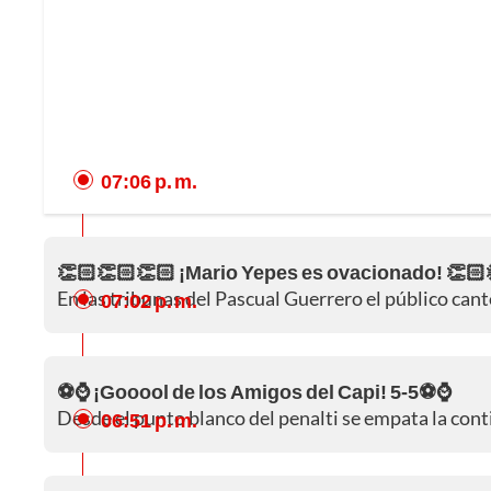
07:06 p. m.
👏🏻👏🏻👏🏻 ¡Mario Yepes es ovacionado! 👏🏻
En las tribunas del Pascual Guerrero el público cantó
07:02 p. m.
⚽⌚ ¡Gooool de los Amigos del Capi! 5-5⚽⌚
Desde el punto blanco del penalti se empata la cont
06:51 p. m.