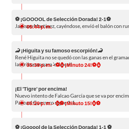
⚽ ¡GOOOOL de Selección Dorada! 2-1⚽
Jackson Martínez, cayéndose, envió el balón con rum
05:44 p. m.
🦂 ¡Higuita y su famoso escorpión!🦂
René Higuita no se quedó con las ganas en el gramad
las tribunas para 'el Loco'!
05:39 p. m.
- ⚽⌚ ¡Minuto 24!⚽⌚
¡El 'Tigre' por encima!
Nuevo intento de Falcao García que se va por encima
Pascual Guerrero sigue 1-1.
05:29 p. m.
- ⌚⚽ ¡Minuto 15!⌚⚽
⚽ ¡Gooool de la Selección Dorada! 1-1 ⚽