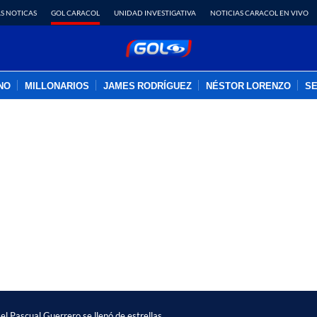
S NOTICAS
GOL CARACOL
UNIDAD INVESTIGATIVA
NOTICIAS CARACOL EN VIVO
INO
MILLONARIOS
JAMES RODRÍGUEZ
NÉSTOR LORENZO
SE
PUBLICIDAD
el Pascual Guerrero se llenó de estrellas