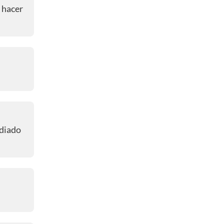
🤔🔥⚽ ¿Qué figuras estarán
o hacer
presentes? 🤔🔥⚽
01:37 p. m.
🤔⚽⌚¿A qué horas es el partido?
🤔⚽⌚
01:20 p. m.
👋🏻¡BIENVENIDOS! 👋🏻
odiado