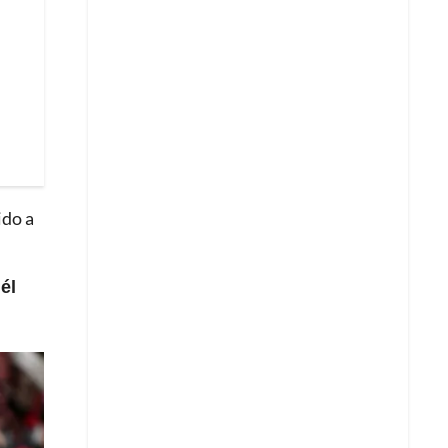
ido a
él