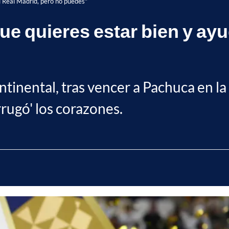
l Real Madrid, pero no puedes"
e quieres estar bien y ayu
inental, tras vencer a Pachuca en la fi
rugó' los corazones.