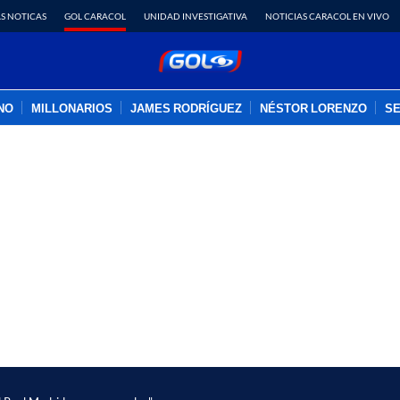
S NOTICAS
GOL CARACOL
UNIDAD INVESTIGATIVA
NOTICIAS CARACOL EN VIVO
INO
MILLONARIOS
JAMES RODRÍGUEZ
NÉSTOR LORENZO
SE
PUBLICIDAD