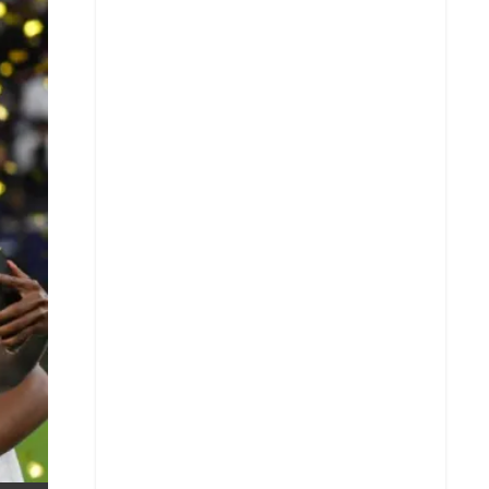
X
Whatsapp