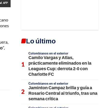
al
AFP
icano
iones
Lo último
uera,
po
”,
Colombianos en el exterior
Camilo Vargas y Atlas,
prácticamente eliminados en la
Leagues Cup: derrota 2-0 con
Charlotte FC
Colombianos en el exterior
Jaminton Campaz brilla y guía a
Rosario Central al triunfo, tras una
semana crítica