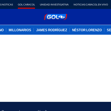
S NOTICAS
GOL CARACOL
UNIDAD INVESTIGATIVA
NOTICIAS CARACOL EN VIVO
INO
MILLONARIOS
JAMES RODRÍGUEZ
NÉSTOR LORENZO
SE
PUBLICIDAD