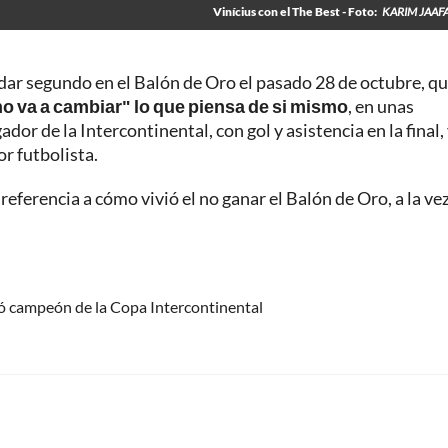
Vinícius con el The Best - Foto:
KARIM JAAF
dar segundo en el Balón de Oro el pasado 28 de octubre, q
"no va a cambiar" lo que piensa de si mismo
, en unas
or de la Intercontinental, con gol y asistencia en la final,
or futbolista.
referencia a cómo vivió el no ganar el Balón de Oro, a la ve
nó campeón de la Copa Intercontinental