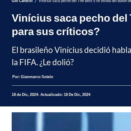
/
Gol Caracol
Vinícius saca pecho del The Best y se olvida del Balón d
Vinícius saca pecho del
para sus críticos?
El brasileño Vinícius decidió habl
la FIFA. ¿Le dolió?
Por:
Gianmarco Sotelo
18 de Dic, 2024
Actualizado: 18 De Dic, 2024