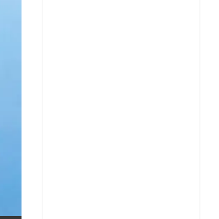
X
Whatsapp