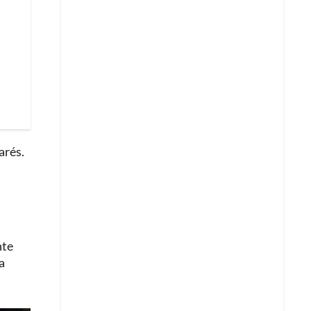
arés.
nte
a