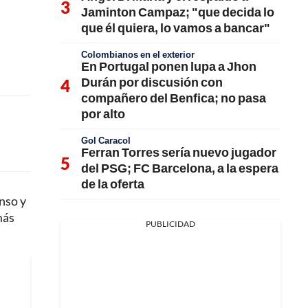
Jaminton Campaz; "que decida lo
que él quiera, lo vamos a bancar"
Colombianos en el exterior
En Portugal ponen lupa a Jhon
Durán por discusión con
compañero del Benfica; no pasa
por alto
Gol Caracol
Ferran Torres sería nuevo jugador
del PSG; FC Barcelona, a la espera
de la oferta
nso y
más
PUBLICIDAD