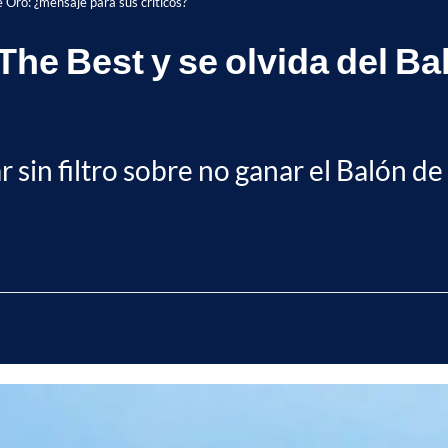
e Oro: ¿mensaje para sus críticos?
 The Best y se olvida del B
ar sin filtro sobre no ganar el Balón d